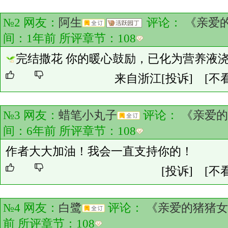
№2 网友：
阿生
评论：
《亲爱
间：1年前 所评章节：
108
完结撒花 你的暖心鼓励，已化为营养液
来自浙江
[投诉]
[不
№3 网友：
蜡笔小丸子
评论：
《亲爱的
间：6年前 所评章节：
108
作者大大加油！我会一直支持你的！
[投诉]
[不
№4 网友：
白鹭
评论：
《亲爱的猪猪女
前 所评章节：
108