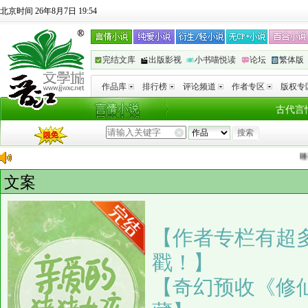
北京时间 26年8月7日 19:54
完结文库
出版影视
小书喵悦读
论坛
繁体版
作品库
排行榜
评论频道
作者专区
版权专
古代言
睡不醒
向
文案
【作者专栏有超
戳！】
【奇幻预收《修