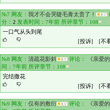
№7 网友：
我才不会哭睫毛膏太贵了！
分：
2
发表时间：7年前 所评章节：
108
一口气从头到尾
[投诉]
[不
№8 网友：
清疏花影斜
评论：
《亲爱的
间：7年前 所评章节：
108
完结撒花
[投诉]
[不
№9 网友：
仅有的敷衍
评论：
《亲爱的