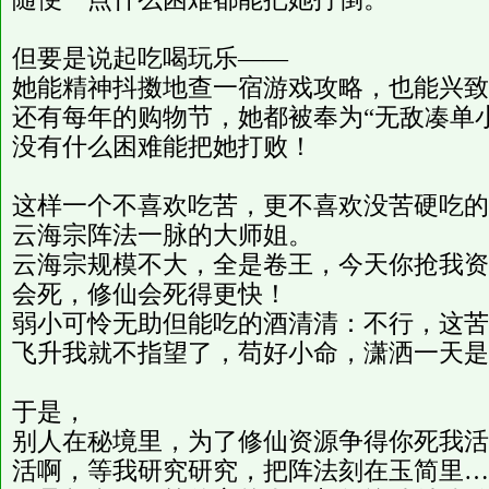
但要是说起吃喝玩乐——
她能精神抖擞地查一宿游戏攻略，也能兴致
还有每年的购物节，她都被奉为“无敌凑单
没有什么困难能把她打败！
这样一个不喜欢吃苦，更不喜欢没苦硬吃的
云海宗阵法一脉的大师姐。
云海宗规模不大，全是卷王，今天你抢我资
会死，修仙会死得更快！
弱小可怜无助但能吃的酒清清：不行，这苦
飞升我就不指望了，苟好小命，潇洒一天是
于是，
别人在秘境里，为了修仙资源争得你死我活
活啊，等我研究研究，把阵法刻在玉简里…