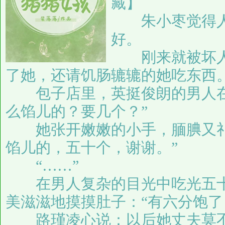
藏】
朱小枣觉得人
好。
刚来就被坏人
了她，还请饥肠辘辘的她吃东西
包子店里，英挺俊朗的男人在
么馅儿的？要几个？”
她张开嫩嫩的小手，腼腆又礼
馅儿的，五十个，谢谢。”
“……”
在男人复杂的目光中吃光五十
美滋滋地摸摸肚子：“有六分饱了
路瑾凌心说：以后她丈夫莫不