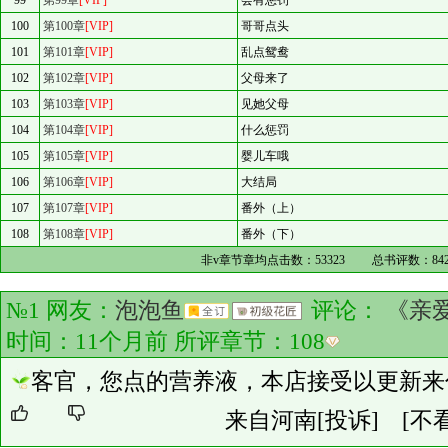
99
第99章
[VIP]
会有惩罚
100
第100章
[VIP]
哥哥点头
101
第101章
[VIP]
乱点鸳鸯
102
第102章
[VIP]
父母来了
103
第103章
[VIP]
见她父母
104
第104章
[VIP]
什么惩罚
105
第105章
[VIP]
婴儿车哦
106
第106章
[VIP]
大结局
107
第107章
[VIP]
番外（上）
108
第108章
[VIP]
番外（下）
非v章节章均点击数：
53323
总书评数：
84
№1 网友：
泡泡鱼
评论：
《亲
时间：11个月前 所评章节：
108
客官，您点的营养液，本店接受以更新来
来自河南
[投诉]
[不