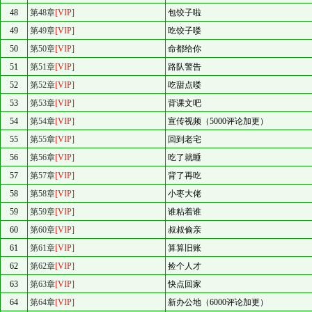
48
第48章
[VIP]
包饺子啦
49
第49章
[VIP]
吃饺子喽
50
第50章
[VIP]
命都给你
51
第51章
[VIP]
路队警告
52
第52章
[VIP]
吃甜点喽
53
第53章
[VIP]
背课文吧
54
第54章
[VIP]
宣传视频（5000评论加更）
55
第55章
[VIP]
回到老宅
56
第56章
[VIP]
吃了就睡
57
第57章
[VIP]
背了再吃
58
第58章
[VIP]
小枣大佬
59
第59章
[VIP]
谁粘着谁
60
第60章
[VIP]
叔叔偷亲
61
第61章
[VIP]
算算旧账
62
第62章
[VIP]
捡个人才
63
第63章
[VIP]
快点回家
64
第64章
[VIP]
新办公地（6000评论加更）