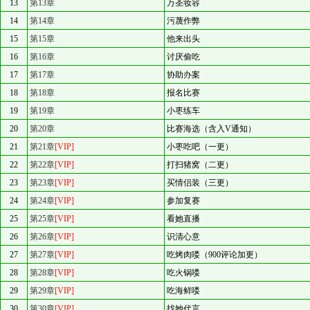
13
第13章
万圣妆容
14
第14章
污蔑作弊
15
第15章
他来出头
16
第16章
讨厌偷吃
17
第17章
协助办案
18
第18章
报名比赛
19
第19章
小枣练车
20
第20章
比赛海选（含入V通知）
21
第21章
[VIP]
小枣吃吧（一更）
22
第22章
[VIP]
打扫猪窝（二更）
23
第23章
[VIP]
买情侣装（三更）
24
第24章
[VIP]
参加复赛
25
第25章
[VIP]
看她直播
26
第26章
[VIP]
识清心意
27
第27章
[VIP]
吃烤肉喽（900评论加更）
28
第28章
[VIP]
吃火锅喽
29
第29章
[VIP]
吃海鲜喽
30
第30章
[VIP]
找她代言