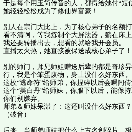
于是每个用玉简传音的人，都得给她付“短
她轻轻松松成为了修仙界富豪！
别人在宗门大比上，为了核心弟子的名额打
看不清啊，等我炼制个大屏法器，躺在床上
我还要转播出去，想看的就给我开会员。
直播太火热，她直接被保送成核心弟子了！
别的师门，师兄师姐赠送后辈的都是奇珍异
行，我是个笨蛋废物，身上没什么好东西。
这枚“逃命符”给师弟，你捏碎以后会瞬间
这个“美白丹”给师妹，你服下以后，能保
你们别嫌弃。
师弟＆师妹呆滞了：这还叫没什么好东西？
（破音）
后来，当师弟师妹把什么上古名剑碎片、极