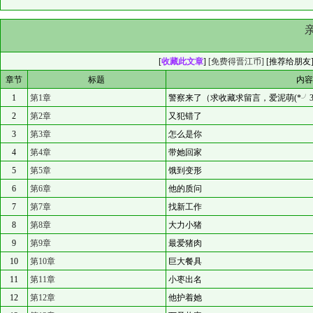
[
收藏此文章
]
[免费得晋江币]
[
推荐给朋友
章节
标题
内
1
第1章
警察来了（求收藏求留言，爱泥萌(*╯3
2
第2章
又犯错了
3
第3章
怎么是你
4
第4章
带她回家
5
第5章
饿到变形
6
第6章
他的质问
7
第7章
找新工作
8
第8章
大力小猪
9
第9章
最爱猪肉
10
第10章
巨大餐具
11
第11章
小枣出名
12
第12章
他护着她