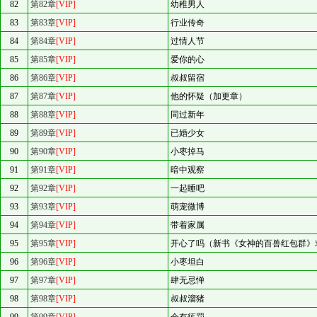
82
第82章
[VIP]
幼稚男人
83
第83章
[VIP]
行业传奇
84
第84章
[VIP]
过情人节
85
第85章
[VIP]
爱你的心
86
第86章
[VIP]
叔叔留宿
87
第87章
[VIP]
他的怀疑（加更章）
88
第88章
[VIP]
同过新年
89
第89章
[VIP]
已婚少女
90
第90章
[VIP]
小枣掉马
91
第91章
[VIP]
暗中观察
92
第92章
[VIP]
一起睡吧
93
第93章
[VIP]
萌宠微博
94
第94章
[VIP]
带着家属
95
第95章
[VIP]
开心了吗（新书《女神的百兽红包群》
96
第96章
[VIP]
小枣坦白
97
第97章
[VIP]
肆无忌惮
98
第98章
[VIP]
叔叔溜猪