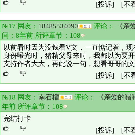
[投诉]
[不
№17 网友：
18485534090
评论：
《亲
间：8年前 所评章节：
108
以前看时因为没钱看V文，一直惦记着，现
身份曝光时，猪精父母来时，我都以为要开
支持作者大大，再此说一句，想看哥哥的文
[投诉]
[不
№18 网友：
南石榴
评论：
《亲爱的猪
年前 所评章节：
108
完结打卡
[投诉]
[不