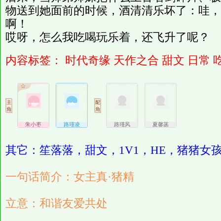
物送到她面前的时候，酒清清乐坏了：哇，
啊！
哎呀，怎么我吃喝玩乐着，还飞升了呢？
内容标签：
时代奇缘
天作之合
甜文
日常
朱小枣
路瑾凌
路瑾风
夏馨菡
其它：笙落落，甜文，1V1，HE，猪猪女
一句话简介：女主真·猪精
立意：和谐友爱共处