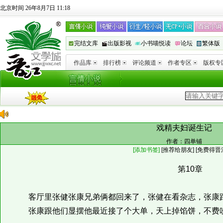
北京时间 26年8月7日 11:18
完结文库
出版影视
小书喵悦读
论坛
繁体版
作品库
排行榜
评论频道
作者专区
版权专
戏精夫妇诞生记
作者：
四单铺
[添加书签]
[
推荐给朋友
]
[免费得晋
第10章
客厅里张健张康兄弟俩都回来了，张健在看杂志，张康跟
张康跟他们显摆他最近接了个大单，天上掉馅饼，不费吹