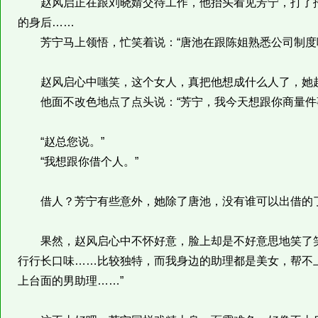
赵风启正在跟刘晓婧交待工作，他抬头看见芳宁，打了招
的身后……
芳宁马上领悟，忙笑着说：“唐池在跟陈姐熟悉公司制度
赵风启心中嗤笑，这个女人，真把他想成什么人了，她越
他面不改色地点了点头说：“芳宁，我今天想跟你商量件
“赵总您说。”
“我想跟你借个人。”
借人？芳宁有些意外，她除了唐池，没有谁可以出借的
果然，赵风启心中不怀好意，脸上却是不好意思地笑了笑
行行长口味……比较独特，而我身边的助理都是美女，帮不
上台面的男助理……”