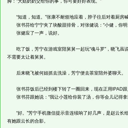
脚：“大姑奶奶交给你的事，你可要好好表现。”
“知道，知道。”张康不耐烦地应着，脖子往后对着厨房喊
张书芬给宁宁夹了块酸甜排骨，对张健说：“小健，你明天
张健应了一声，说好。
吃了饭，芳宁在游戏室陪舅舅一起玩“魂斗罗”，晓飞虽说
不需要太让着舅舅。
后来晓飞被何姐抓去洗澡，芳宁便去茶室陪外婆聊天。
张书芬饭后已经到楼下转了一圈回来，现在正用IPAD跟
张书芬跟她说：“我让小莲给你装了汤，你等会儿记得拿回
“好。”芳宁手机微信提示音连续响了好几声，是赵云长给
有她跟云长的合影。