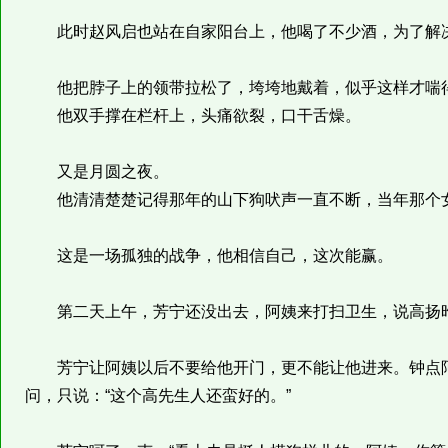
此时赵风启也站在自家阳台上，他喝了不少酒，为了解决
他把脖子上的领带拉松了，垮垮地戴着，似乎这样才喘
他双手撑在栏杆上，头痛欲裂，口干舌燥。
又是月圆之夜。
他清清楚楚记得那年的山下狗吠声一直不断，当年那个女
这是一场孤独的战争，他相信自己，这次能赢。
第二天上午，芳宁还没出去，阿姨来打扫卫生，说高扬昨
芳宁让阿姨以后不要给他开门，更不能让他进来。钟点阿
问，只说：“这个高先生人还蛮好的。”