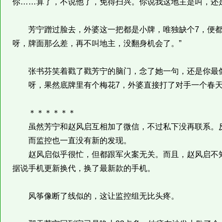
你……算了，不说他了，免得扫兴。你说我这地主是叫，还是
芳宁蹭过脸去，外婆这一把都是小牌，唯独缺个7，便都
呀，牌面那么差，再不叫地主，没翻身机会了。”
张书芬笑着戳了戳芳宁的脑门，念了她一句，还是你最
呀，果然底牌里有个梅花7，外婆直接打了对手一个春
＊＊＊＊＊＊
虽然芳宁和赵风启互相加了微信，不过私下没再联系。反
而监控也一直没有新的发现。
赵风启似乎很忙，但都跟军火案无关。而且，赵风启不知
据说手机更新换代，换了最新款的手机。
风筝像断了线似的，这让监控组无比头疼。