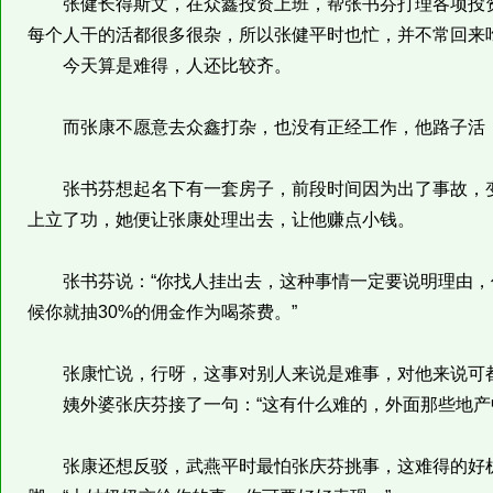
张健长得斯文，在众鑫投资上班，帮张书芬打理各项投资
每个人干的活都很多很杂，所以张健平时也忙，并不常回来
今天算是难得，人还比较齐。
而张康不愿意去众鑫打杂，也没有正经工作，他路子活，
张书芬想起名下有一套房子，前段时间因为出了事故，变
上立了功，她便让张康处理出去，让他赚点小钱。
张书芬说：“你找人挂出去，这种事情一定要说明理由，价
候你就抽30%的佣金作为喝茶费。”
张康忙说，行呀，这事对别人来说是难事，对他来说可
姨外婆张庆芬接了一句：“这有什么难的，外面那些地产
张康还想反驳，武燕平时最怕张庆芬挑事，这难得的好机