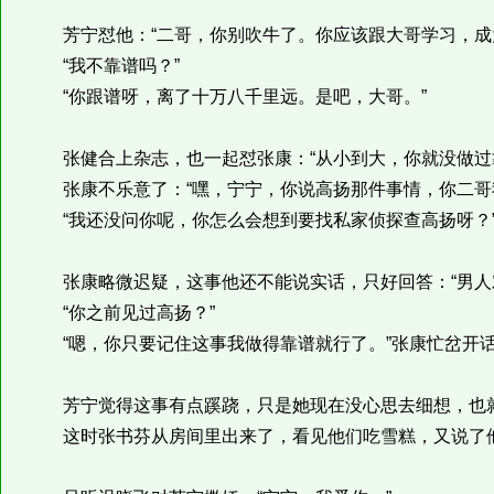
芳宁怼他：“二哥，你别吹牛了。你应该跟大哥学习，成
“我不靠谱吗？”
“你跟谱呀，离了十万八千里远。是吧，大哥。”
张健合上杂志，也一起怼张康：“从小到大，你就没做过
张康不乐意了：“嘿，宁宁，你说高扬那件事情，你二哥
“我还没问你呢，你怎么会想到要找私家侦探查高扬呀？
张康略微迟疑，这事他还不能说实话，只好回答：“男人对
“你之前见过高扬？”
“嗯，你只要记住这事我做得靠谱就行了。”张康忙岔开话
芳宁觉得这事有点蹊跷，只是她现在没心思去细想，也
这时张书芬从房间里出来了，看见他们吃雪糕，又说了他