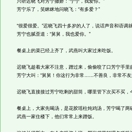
只听迟晓飞对芳宁撒娇：“宁宁，我爱你。”
芳宁乐了，笑眯眯地问晓飞：“有多爱？”
“很爱很爱。”迟晓飞四十多岁的人了，说话声音和语调就
芳宁也腻歪道：“舅舅，我也爱你。”
餐桌上的菜已经上齐了，武燕叫大家过来吃饭。
迟晓飞趁着大家不注意，蹭过来，偷偷咬了口芳宁手里
芳宁大叫：“舅舅！你这行为非常……不善良，非常不友好
迟晓飞直接接过芳宁吃剩的甜筒，哪里管下次买不买，
餐桌上，大家先喝汤，是花胶瑶柱炖鸡汤，芳宁喝了两
武燕一家住楼下，他们常常上来蹭饭。