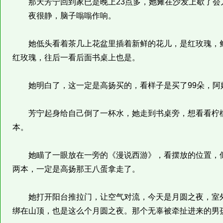
那天芳宁回到家已是晚上23点多，她瘫在沙发上歇了会
夜很静，脑子嗡嗡作响。
她低头看着茶几上花盆里插着新鲜的花儿，是红玫瑰，鲜
红玫瑰，往后一看后面书桌上也是。
她明白了，这一定是高扬买的，看样子是买了99朵，阿
芳宁起身给自己倒了一杯水，她走到书桌旁，想看看柠檬
本。
她瞄了一眼放在一旁的《漫说西游》，看摆放的位置，似
两本，一定是高扬那王八蛋拿走了。
她打开阳台推拉门，让空气对流，今天是月圆之夜，室外
绑在山顶，也是这么个月圆之夜。那个无辜被牵扯进来的男