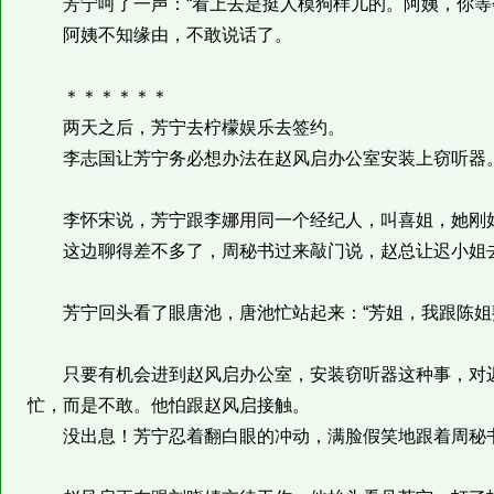
芳宁呵了一声：“看上去是挺人模狗样儿的。阿姨，你等会
阿姨不知缘由，不敢说话了。
＊＊＊＊＊＊
两天之后，芳宁去柠檬娱乐去签约。
李志国让芳宁务必想办法在赵风启办公室安装上窃听器
李怀宋说，芳宁跟李娜用同一个经纪人，叫喜姐，她刚好
这边聊得差不多了，周秘书过来敲门说，赵总让迟小姐
芳宁回头看了眼唐池，唐池忙站起来：“芳姐，我跟陈姐
只要有机会进到赵风启办公室，安装窃听器这种事，对迟
忙，而是不敢。他怕跟赵风启接触。
没出息！芳宁忍着翻白眼的冲动，满脸假笑地跟着周秘书