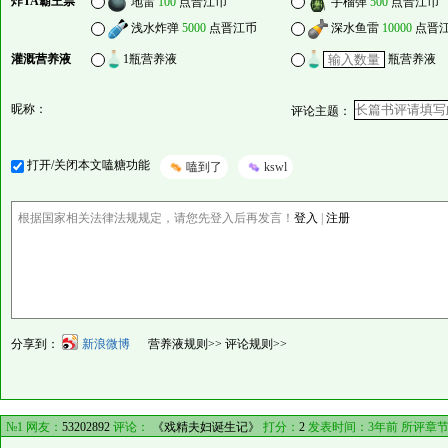
炸TA霸王票
地雷
100
点晋江币
手榴弹
500
点晋江币
浅水炸弹
5000
点晋江币
深水鱼雷
10000
点晋
灌溉营养液
1瓶营养液
瓶营养液
昵称：
评论主题：
打开/关闭本文嗑糖功能
嗑到了
kswl
根据国家相关法律法规规定，请您先登入后再发言！
登入
|
注册
分享到：
新浪微博
营养液规则>>
评论规则>>
№1 网友：
53202892
评论：
《戏精夫妇诞生记》
打分：
2
发表时间：3年前 所评章