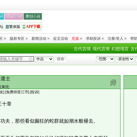
坛
繁体版
APP下载
区
版权专区
新闻活动
征文活动
充值
求助投诉
注册/登入
帮
古代言情
现代言情
幻想现言
古
是道士
红刺北
友
]
[免费得晋江币]
[投诉]
三十章
功夫，那些看似癫狂的蛇群就如潮水般褪去。