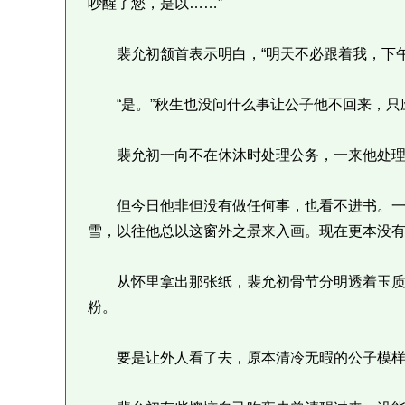
吵醒了您，是以……”
裴允初颔首表示明白，“明天不必跟着我，下午
“是。”秋生也没问什么事让公子他不回来，只
裴允初一向不在休沐时处理公务，一来他处理
但今日他非但没有做任何事，也看不进书。一
雪，以往他总以这窗外之景来入画。现在更本没
从怀里拿出那张纸，裴允初骨节分明透着玉质
粉。
要是让外人看了去，原本清冷无暇的公子模样