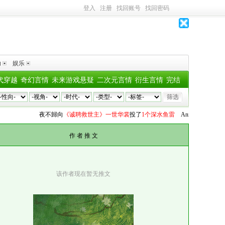
登入
注册
找回账号
找回密码
助
娱乐
代穿越
奇幻言情
未来游戏悬疑
二次元言情
衍生言情
完结
夜不歸
向
《诚聘救世主》一世华裳
投了
1个深水鱼雷
Anita
向
《被亲手养大
作 者 推 文
该作者现在暂无推文