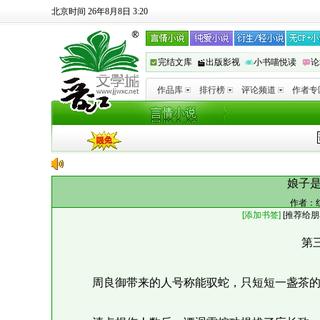
北京时间 26年8月8日 3:20
完结文库
出版影视
小书喵悦读
论
作品库
排行榜
评论频道
作者专
娘子
作者：
[添加书签]
[
推荐给朋
第
周良御带来的人号称能驭蛇，只短短一盏茶的