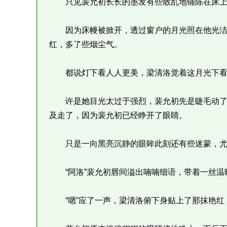
只见裴允初长长的墨发有些散乱地铺陈在床上
因为床幔被掀开，透过窗户的月光照在他光洁的
红，多了些烟尘气。
都说灯下看人人更美，梁清洛觉着这月光下看
许是她目光太过于强烈，裴允初先是睫毛动了
及走了，因为裴允初已经睁开了眼睛。
只是一向黑亮沉静的眼眸此刻还有些迷蒙，尤
“阿洛”裴允初唇间溢出喃喃细语，带着一丝温
“嗯”应了一声，梁清洛俯下身贴上了那抹艳红