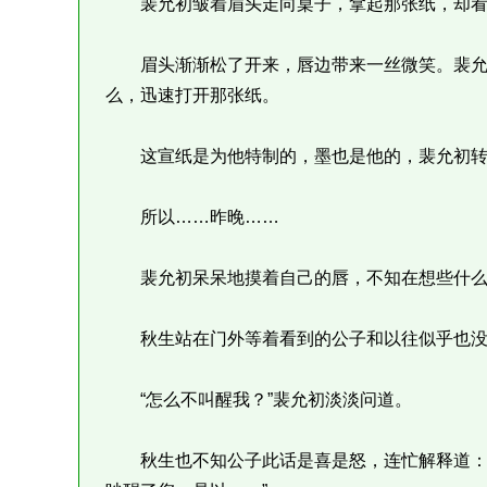
裴允初皱着眉头走向桌子，拿起那张纸，却看
眉头渐渐松了开来，唇边带来一丝微笑。裴允
么，迅速打开那张纸。
这宣纸是为他特制的，墨也是他的，裴允初转
所以……昨晚……
裴允初呆呆地摸着自己的唇，不知在想些什么
秋生站在门外等着看到的公子和以往似乎也没
“怎么不叫醒我？”裴允初淡淡问道。
秋生也不知公子此话是喜是怒，连忙解释道：“