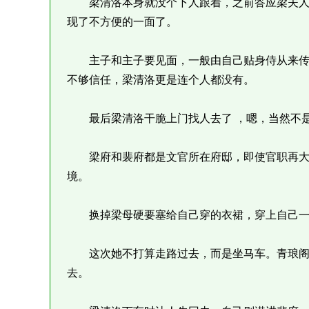
梁清洛本身就没个下人跟着，之前答应梁夫人
现了不方便的一面了。
主子和主子要见面，一般由自己贴身侍从来传
不够信任，梁清洛更是连个人都没有。
最后梁清洛干脆上门找人去了 ，嗯，当然不是
梁府和裴府都是文官所在府邸，即使官职再大
境。
换掉梁母硬要塞给自己穿的衣裙，穿上自己一
这次她不打算走路过去，而是坐马车。青琅阁
去。