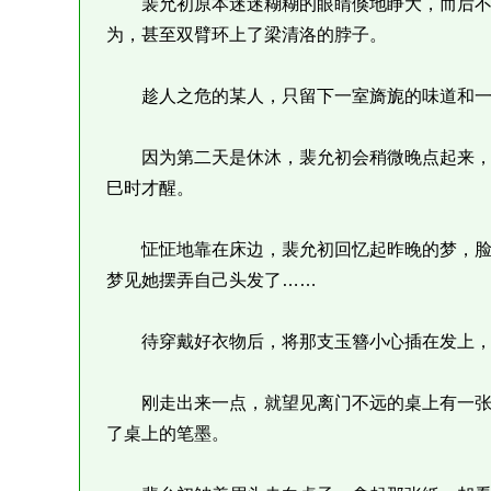
裴允初原本迷迷糊糊的眼睛倏地睁大，而后不
为，甚至双臂环上了梁清洛的脖子。
趁人之危的某人，只留下一室旖旎的味道和一
因为第二天是休沐，裴允初会稍微晚点起来，
巳时才醒。
怔怔地靠在床边，裴允初回忆起昨晚的梦，脸
梦见她摆弄自己头发了……
待穿戴好衣物后，将那支玉簪小心插在发上，
刚走出来一点，就望见离门不远的桌上有一张
了桌上的笔墨。