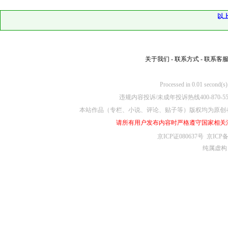
以
关于我们
-
联系方式
-
联系客
Processed in 0.01
违规内容投诉/未成年投诉热线400-870-5
本站作品（专栏、小说、评论、贴子等）版权均为原创
请所有用户发布内容时严格遵守国家相关
京ICP证080637号
京ICP备
纯属虚构