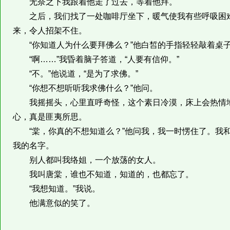
无奈之下我跟着他走了过去，等着他拜。
之后，我们找了一处咖啡厅坐下，暖气使我有些呼吸困难
来，令人招架不住。
“你知道人为什么要拜佛么？”他白皙的手指轻轻敲着桌
“啊……”我昏着脑子答道，“人要有信仰。”
“不。”他说道，“是为了求佛。”
“你想不想听听我求佛什么？”他问。
我摇摇头，心里直呼奇怪，这个素日冷漠，床上会热情地喊
心，真是匪夷所思。
“棠，你真的不想知道么？”他问我，我一时愣住了。我和
我的名字。
别人都叫我络姐，一个放荡的女人。
我叫唐棠，谁也不知道，知道的，也都忘了。
“我想知道。”我说。
他满意似的笑了。