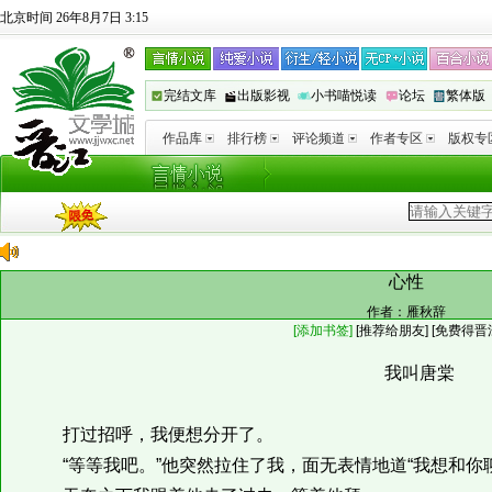
北京时间 26年8月7日 3:15
完结文库
出版影视
小书喵悦读
论坛
繁体版
作品库
排行榜
评论频道
作者专区
版权专
心性
作者：
雁秋辞
[添加书签]
[
推荐给朋友
]
[免费得晋
我叫唐棠
打过招呼，我便想分开了。
“等等我吧。”他突然拉住了我，面无表情地道“我想和你聊