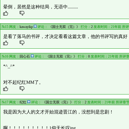
晕倒，居然是这种结局，无语中.........
№15 网友：
kawayikp
评论：
《国士无双（完）》
打分：
2
发表时间：21年前 所
是看了落马的书评，才决定看看这篇文章，他的书评写的真好
№16 网友：
回心石
评论：
《国士无双（完）》
打分：
0
发表时间：21年前 所评
*^_^*
对不起纪红MM了。
№17 网友：
纪红
评论：
《国士无双（完）》
打分：
2
发表时间：21年前 所评章
我是因为大人的文才开始混迹晋江的，没想到是悲剧！
啊！！！！！！！！！1仰天长叹ing