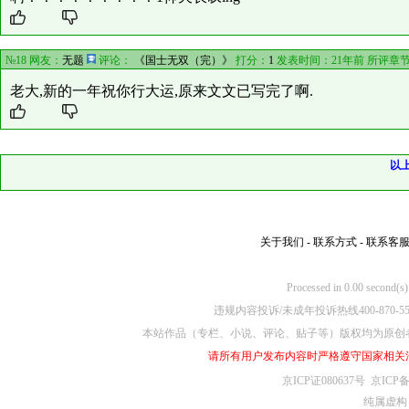
№18 网友：
无题
评论：
《国士无双（完）》
打分：
1
发表时间：21年前 所评章
老大,新的一年祝你行大运,原来文文已写完了啊.
以
关于我们
-
联系方式
-
联系客
Processed in 0.00
违规内容投诉/未成年投诉热线400-870-5
本站作品（专栏、小说、评论、贴子等）版权均为原创
请所有用户发布内容时严格遵守国家相关
京ICP证080637号
京ICP备
纯属虚构