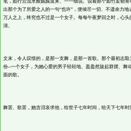
笔，如行云流水般娓娓道来、一一细说。说着那个如竹柔韧青
出那个为了所爱之人的一句“也许”，便倾尽一切、不遗余力
万人之上，终究也不过是一个女子。每每午夜梦回之时，心头
清。
文末，令人叹惜的，是那一支舞，是那一首歌。那个最初志取
份--一个女子，为她心爱的男子轻轻地、盈盈然旋起群摆、舞
面的歌。
舞罢、歌罢，她含泪哀求他，给世子七年时间，给天下七年时