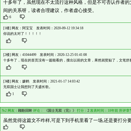
十多年了，虽然现在不太流行这种风格，但是不可否认作者的
间的关系呀，读者合理建议，作者虚心接受。
6
[1楼] 网友：
阿宝宝
发表时间：2020-09-12 19:34:18
你说的太对了！！！！！
[2楼] 网友：
41044499
发表时间：2020-12-25 01:41:08
十多年了，现在的首页没有一篇能看的，搜出以前的文章，果然就熨贴了，文笔舒
[3楼] 网友：
嫒鹤
发表时间：2021-01-17 14:03:42
无双国士让我想到了天盛长歌。
1
№2 网友：
顾盼回眸
评论：
《国士无双（完）》
打分：
2
发表时间：18年前 所评章
虽然觉得这篇文不咋样,可是下到手机里看了一场,还是要打分