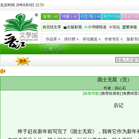
北京时间 26年8月6日 22:53
完结文库
出版影视
小书喵悦读
论坛
繁体版
作品库
排行榜
评论频道
作者专区
版权专
国士无双（完）
作者：
回心石
[添加书签]
[
推荐给朋友
]
[免费得晋
后记
终于赶在新年前写完了《国士无双》，我将它作为新年礼