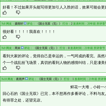
好看！不过如果开头能写得更加引人入胜的话，效果可能会更
№8 网友：
龚雨轩
评论：
《国士无双（完）》
打分：
2
发表时间：20年前 所评章
很好看！！！！我喜欢！！！！
№9 网友：
周末
评论：
《国士无双（完）》
打分：
0
发表时间：21年前 所评章节
看到大家的评论，觉得自己是幸运的，一气呵成的看完。虽然
个一个战乱纷飞场景，真切的看到人物的感情纠结，只是凄美
№10 网友：
夜雨声
评论：
《国士无双（完）》
打分：
1
发表时间：21年前 所评
鲜花一大堆，小砖一
回心石的《国士无双》已完，本不想再作多番评论，不料与友
有得罪之处，还望见谅。