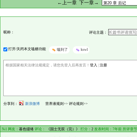
←上一章
下一章→
昵称：
评论主题：
打开/关闭本文嗑糖功能
嗑到了
kswl
根据国家相关法律法规规定，请您先登入后再发言！
登入
|
注册
分享到：
新浪微博
营养液规则>>
评论规则>>
№1 网友：
暮色缱绻
评论：
《国士无双（完）》
打分：
2
发表时间：7年前 所评章