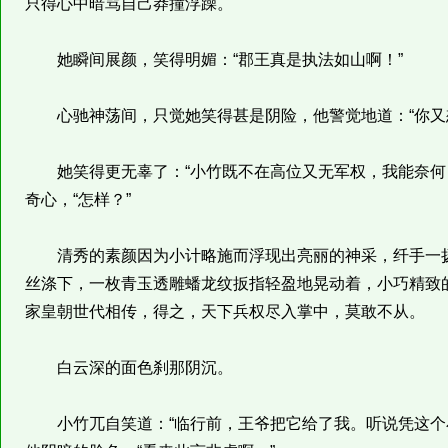
只得心中暗骂自己莽撞浮躁。
她瞬间展颜，笑得明媚：“郡王真是执法如山啊！”
心驰神荡间，只觉她笑得甚是阴险，他警觉地道：“你又
她笑得更无辜了：“小竹既不在高位又无军权，我能奈何？
奇心，“怎样？”
清秀的素颜因为小计略施而浮现出亮丽的神采，纤手一扬
丝涤下，一枚青玉透雕蟠龙纹扳指轻盈地晃动着，小巧精致
家皇朝世代相传，得之，天下兵权尽入掌中，莫敢不从。
白云深的面色刹那阴沉。
小竹兀自笑道：“临行前，王爷把它给了我。听说凭这个小