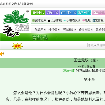
北京时间 26年8月6日 20:04
完结文库
出版影视
小书喵悦读
论坛
繁体版
作品库
排行榜
评论频道
作者专区
版权专
国士无双（完）
作者：
回心石
[添加书签]
[
推荐给朋友
]
[免费得晋
第十章
怎么会是他？为什么会是他呢？小竹心下苦苦思索着。对
灾。只是，在那样的境况下，那种身份，却是她始料未及的