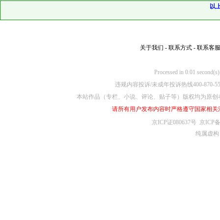
以
关于我们
-
联系方式
-
联系客
Processed in 0.01
违规内容投诉/未成年投诉热线400-870-5
本站作品（专栏、小说、评论、贴子等）版权均为原创
请所有用户发布内容时严格遵守国家相关
京ICP证080637号
京ICP备
纯属虚构