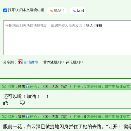
打开/关闭本文嗑糖功能
嗑到了
kswl
根据国家相关法律法规规定，请您先登入后再发言！
登入
|
注册
分享到：
新浪微博
营养液规则>>
评论规则>>
№1 网友：
映雪
评论：
《国士无双（完）》
打分：
1
发表时间：18年前 所评章节
还可以啦！加油！！！
№2 网友：
狐狸
评论：
《国士无双（完）》
打分：
0
发表时间：19年前 所评章节
眼前一花，白云深已敏捷地闪身拦住了她的去路。“让开！”