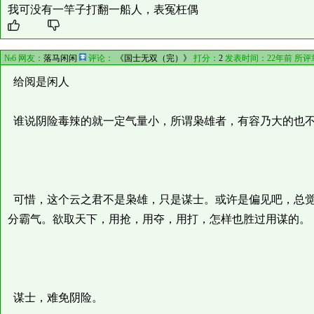
我可没有一竿子打翻一船人，表冤枉偶
№6 网友：
落马闲闲
评论：
《国士无双（完）》
打分：
2
发表时间：22年前 所评
给阅是闲人
谁说阴险毒辣的就一定气量小，所谓枭雄者，有容乃大的也
可惜，这个云之君不是枭雄，只是谋士。或许是偏见吧，总觉
分霸气。欲取天下，用抢，用夺，用打，怎样也胜过用谋的。
谋士，难免阴险。