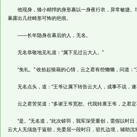
他现身，矮小精悍的身形裹以一身夜行衣，异常敏捷。埋
暴露出几丝畸形可怖的疤痕。
——长年隐身在幕后的人，无名。
无名恭敬地见礼道：“属下见过云大人。”
“免礼。” 收拾起狼藉的心情，云之君有些懒懒，问道：“
无名点头，道：“王爷让属下转告云大人，成事不说，遂
云之君苦笑道：“多谢王爷宽恕。代我转禀王爷，之君定
“是。”无名道，“此次铩羽，我军深受重创，需假以时日
云大人无须急于返朝，先委屈一段时日，驻扎边境，辅助沈