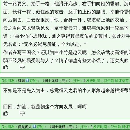
前一路要穴。抬手一格，他滑开几步，右手扣向她的香肩。沉
面。长臂一探，截住她的攻击，反手拍上她的腰眼。幸他怜香
向后倒去。白云深眼疾手快，合身一扑，堪堪够上她的衣袖，
云之君向来以轻功见长，至于流云刀，难堪与沉风剑一较高下
道：“曲小竹心思玲珑，兼之更得其母真传的柔荑指，如此对
无名道：“无名必竭尽所能，全力以赴。”
作者在写三国么？还以为曲小竹是赵云呢，怎么该武功高深的
弱不经风轻易受制与人了？情节铺垫有些太牵强了，还欠火候
№3 网友：
贼贼
评论：
《国士无双（完）》
打分：
2
发表时间：22年前 所评章节
不知是不是先入为主，总觉得云之君的小人形象越来越根深蒂
回回，加油，就是朝这个方向发展，呵呵
№4 网友：
阅是闲人
评论：
《国士无双（完）》
打分：
2
发表时间：22年前 所评