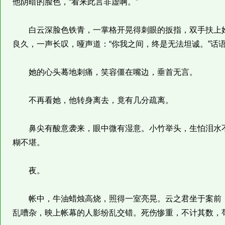
他阴暗的脸色，“看来此言非虚啊。”
白云深脸色铁青，一掌格开晃得刺眼的扳指，双手扶上她
良久，一声长叹，哑声道：“你我之间，终是无法坦诚。”话
她的心头蓦地刺痛，笑容僵在嘴边，垂首无言。
不再看她，他转身离去，竟有几分疏离。
鼻尖有酸意袭来，眼中微有湿意。小竹举头，生怕泪水不
糊不堪。
夜。
帐中，牛油蜡烛高烧，照得一室亮晃。云之君坐于案前，
乱嘈杂，映上帐幕的人影纷乱交错。死伤惨重，不计其数，