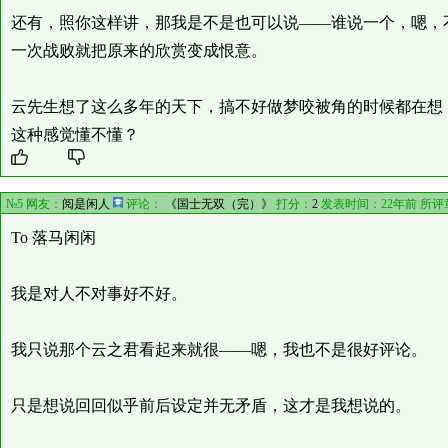
还有，照你这样讲，那我是不是也可以说——谁说一个，嗯，
一次战败就把原来的欣赏变成恨意。
云先生想了这么多年的天下，搞不好做梦咬被角的时候都在想
这种感觉懂不懂？
№5 网友：
阅是闲人
评论：
《国士无双（完）》
打分：
2
发表时间：22年前 所评
To 落马闲闲
我是对人不对事好不好。
我只说那个云之君看起来就很——嗯，我也不是很好评论。
只是想说回回似乎前后设定并无矛盾，这才是我想说的。