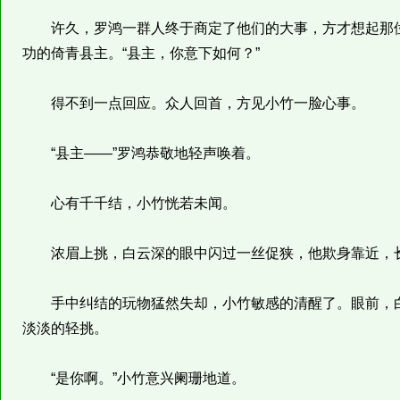
许久，罗鸿一群人终于商定了他们的大事，方才想起那位
功的倚青县主。“县主，你意下如何？”
得不到一点回应。众人回首，方见小竹一脸心事。
“县主——”罗鸿恭敬地轻声唤着。
心有千千结，小竹恍若未闻。
浓眉上挑，白云深的眼中闪过一丝促狭，他欺身靠近，长
手中纠结的玩物猛然失却，小竹敏感的清醒了。眼前，白
淡淡的轻挑。
“是你啊。”小竹意兴阑珊地道。