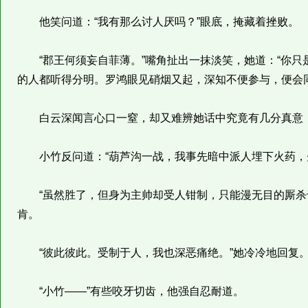
他笑问道：“我有那么讨人厌吗？”眼底，掩藏着挫败。
“郡王何须妄自菲薄。”嘴角扯出一抹淡笑，她道：“你只是
的人都听得分明。罗鸿眼见硝烟又起，深知不便参与，便会
白云深闻言心口一窒，却又难辨她话中究竟有几分真意，便
小竹反问道：“葫芦沟一战，我事先暗中派人埋下火药，
“虽然胜了，但身为主帅却受人钳制，只能漫无目的厮杀于
肯。
“彼此彼此。受制于人，我也深恶痛绝。”她冷冷地回复
“小竹——”有些咬牙切齿，他强自忍耐道。