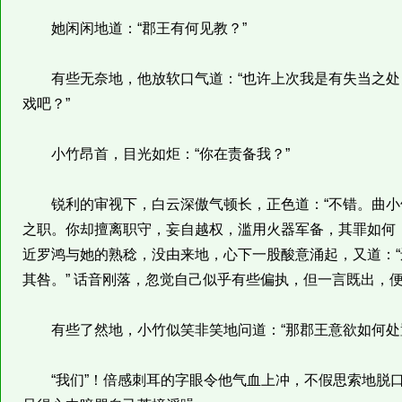
她闲闲地道：“郡王有何见教？”
有些无奈地，他放软口气道：“也许上次我是有失当之处
戏吧？”
小竹昂首，目光如炬：“你在责备我？”
锐利的审视下，白云深傲气顿长，正色道：“不错。曲小
之职。你却擅离职守，妄自越权，滥用火器军备，其罪如何
近罗鸿与她的熟稔，没由来地，心下一股酸意涌起，又道：
其咎。” 话音刚落，忽觉自己似乎有些偏执，但一言既出，
有些了然地，小竹似笑非笑地问道：“那郡王意欲如何处
“我们”！倍感刺耳的字眼令他气血上冲，不假思索地脱口