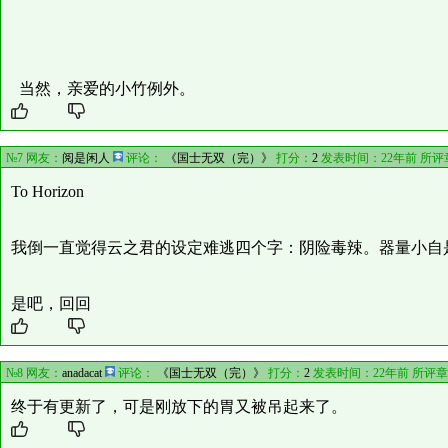
当然，亲爱的小竹例外。
№7 网友：
阅是闲人
评论：
《国士无双（完）》
打分：
2
发表时间：22年前 所评
To Horizon
我倒一直觉得云之君的设定难逃四个字：阴险毒辣。器量小自
是吧，回回
№8 网友：
anadacat
评论：
《国士无双（完）》
打分：
2
发表时间：22年前 所评
终于有更新了，可是刚放下的胃又被吊起来了。