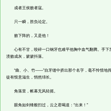
成者王侯败者寇。
只一瞬，胜负论定。
败下阵的，又是他！
心有不甘，咬碎一口钢牙也难平他胸中血气翻腾。手下加
溃败成灰，簌簌抖落。
“曲、小、竹——”自牙缝中挤出那个名字，毫不怜惜地挥
徒有恨意滋生，悄然绵长。
角落里，帐幕无风轻摇。
眼角如剑锋般扫过，云之君喝道：“出来！”