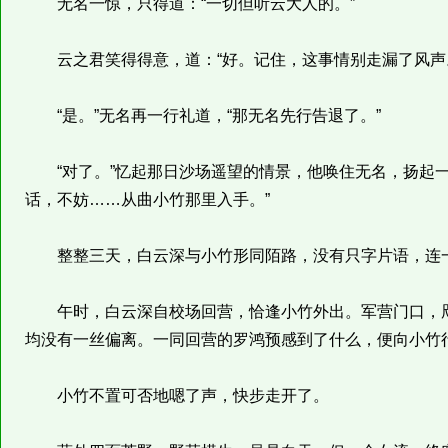
无名一惊，只得道：“一切但听云大人的。”
云之君笑得得意，道：“好。记住，这事情别走漏了风声
“是。”无名再一行礼道，“那无名先行告退了。”
“对了。”忆起那日沙场遥望的情景，他唤住无名，扬起一
话，不妨……从曲小竹那里入手。”
整整三天，白云深与小竹形同陌路，没有只字片语，连一
午时，白云深自校场回营，恰逢小竹外出。军营门口，咫
均没有一丝偏离。一同回营的罗鸿预感到了什么，便向小竹行
小竹不置可否地嗯了声，快步走开了。