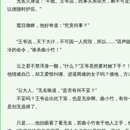
无名欠身道：“不敢。王爷说，此事关系弥大，断不可走
以便随时护应。”
鹫目微眯，他好奇道：“究竟何事？”
“王爷说，天下大计，不可因一人而毁，所以……”语声陡
冷的命令，“诛杀曲小竹！”
云之君不禁浑身一颤，“什么？”王爷竟然要对她下手？！
他情难自己，却又爱恨纠缠、进退两难的女子吗？倏地，方
“云大人。”无名唤道，“是否有何不妥？”
不妥吗？王爷会出此下策，也是无奈啊。曲小竹，有你一
是别无选择了。
只是……他抬眼看了看无名，若曲小竹丧于他人之手，他