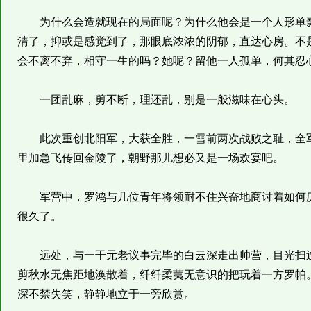
为什么会造就现在的局面呢？为什么他会是一个人形单影
清了，抑或是感觉到了，那眼底浓浓的阴郁，直达心房。不
会不离不弃，相守一生的吗？她呢？留他一人孤单，何其忍
一团乱麻，剪不断，理还乱，别是一般滋味在心头。
此次重创北阳军，大获全胜，一雪前两次战败之耻，全军
里加急飞传回金陵了，朝野那儿想必又是一场欢宴吧。
军营中，罗鸿与几位青年将领耐不住兴奋地商讨着如何庆
很久了。
远处，与一干元老议事完毕的白云深走出帅营，目光扫过
剪秋水无焦距地涣散着，纤纤柔荑无意识的把玩着一方罗帕
深不禁失笑，静静地立于一旁欣赏。