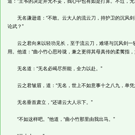
道：“王爷的决定并无不妥，我心中也有如是打算。不过，无
无名谦逊道：“不敢。云大人的流云刀，持护卫的沉风剑
论武？”
云之君向来以轻功见长，至于流云刀，难堪与沉风剑一较
用。他道：“曲小竹心思玲珑，兼之更得其母真传的柔荑指，
无名道：“无名必竭尽所能，全力以赴。”
云之君皱眉，道：“无名，世上不如意事十之八九，单凭
无名垂首肃立，“还请云大人示下。”
“不如这样吧。”他道，“曲小竹那里由我出马。”