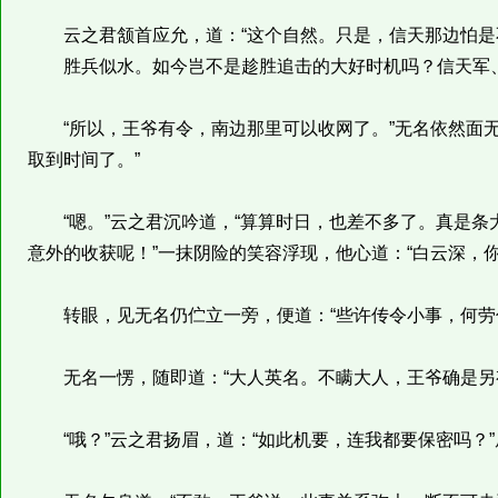
云之君颔首应允，道：“这个自然。只是，信天那边怕是
胜兵似水。如今岂不是趁胜追击的大好时机吗？信天军、
“所以，王爷有令，南边那里可以收网了。”无名依然面无
取到时间了。”
“嗯。”云之君沉吟道，“算算时日，也差不多了。真是条
意外的收获呢！”一抹阴险的笑容浮现，他心道：“白云深，
转眼，见无名仍伫立一旁，便道：“些许传令小事，何劳你
无名一愣，随即道：“大人英名。不瞒大人，王爷确是另
“哦？”云之君扬眉，道：“如此机要，连我都要保密吗？