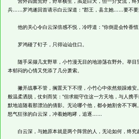
营外四面荒野，野草横生，虽是白天，但一介女流，终究
兵……罗鸿遂回首请示白云深道：“郡王，县主她……要不要
他的关心令白云深倍感不悦，冷哼道：“你倒是会怜香惜
罗鸿碰了钉子，只得讪讪住口。
随手采撷几支野草，小竹漫无目的地游荡在野外。举目望
本郁闷的心情又凭添了几分萧索。
撇开战事不管，搁置天下不理，小竹心中依然烦躁难安。
般温柔洒脱，仗剑而笑：“但求能守住这一方天地，与人携手
默地追随着那漂泊的倩影。无论哪个他，都令她割舍不下啊
怒气狂张的白云深，冲着她咆哮，追逐……
白云深，与她原本就是两个阵营的人，无论如何，终究