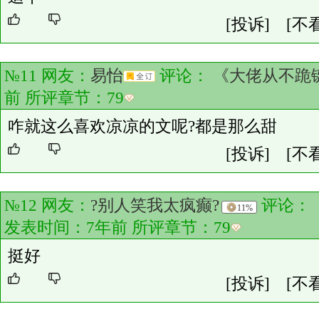
[投诉]
[不
№11 网友：
易怡
评论：
《大佬从不跪
前 所评章节：
79
咋就这么喜欢凉凉的文呢?都是那么甜
[投诉]
[不
№12 网友：
?别人笑我太疯癫?
评论：
11%
发表时间：7年前 所评章节：
79
挺好
[投诉]
[不