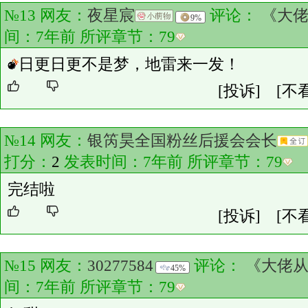
№13 网友：
夜星宸
评论：
《大
9%
间：7年前 所评章节：
79
日更日更不是梦，地雷来一发！
[投诉]
[不
№14 网友：
银笍昊全国粉丝后援会会长
打分：
2
发表时间：7年前 所评章节：
79
完结啦
[投诉]
[不
№15 网友：
30277584
评论：
《大佬
45%
间：7年前 所评章节：
79