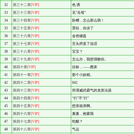
32
第三十二章
[VIP]
色.诱
33
第三十三章
[VIP]
见“岳母”
34
第三十四章
[VIP]
卧槽，怎么那么萌！
35
第三十五章
[VIP]
景钰，你凉了
36
第三十六章
[VIP]
金色键盘
37
第三十七章
[VIP]
舌头捋直了说话
38
第三十八章
[VIP]
宝宝？
39
第三十九章
[VIP]
怎么办，我想强吻你。
40
第四十章
[VIP]
目标，——爬床
41
第四十一章
[VIP]
那个小妖精。
42
第四十二章
[VIP]
042
43
第四十三章
[VIP]
所谓威武霸气的龙形法器
44
第四十四章
[VIP]
“行”不“行”
45
第四十五章
[VIP]
想亲就亲啊。
46
第四十六章
[VIP]
素素，抱紧我
47
第四十七章
[VIP]
吃醋？
48
第四十八章
[VIP]
气运