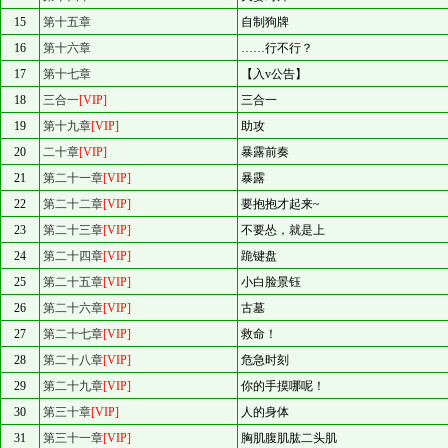
15
第十五章
自制狗牌
16
第十六章
……行不行？
17
第十七章
【入v公告】
18
三合一
[VIP]
三合一
19
第十九章
[VIP]
助攻
20
二十章
[VIP]
暴露前奏
21
第二十一章
[VIP]
暴露
22
第二十二章
[VIP]
要抱抱才起来~
23
第二十三章
[VIP]
不要怂，就是上
24
第二十四章
[VIP]
跪键盘
25
第二十五章
[VIP]
小白脸景钰
26
第二十六章
[VIP]
古墓
27
第二十七章
[VIP]
救命！
28
第二十八章
[VIP]
危急时刻
29
第二十九章
[VIP]
你的手摸哪呢！
30
第三十章
[VIP]
人的身体
31
第三十一章
[VIP]
胸肌腹肌肱二头肌