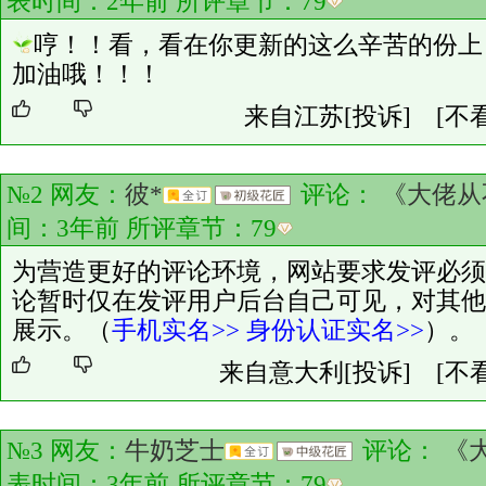
表时间：2年前 所评章节：
79
哼！！看，看在你更新的这么辛苦的份上
加油哦！！！
来自江苏
[投诉]
[不
№2 网友：
彼*
评论：
《大佬从
间：3年前 所评章节：
79
为营造更好的评论环境，网站要求发评必须
论暂时仅在发评用户后台自己可见，对其他
展示。（
手机实名>>
身份认证实名>>
）。
来自意大利
[投诉]
[不
№3 网友：
牛奶芝士
评论：
《
表时间：3年前 所评章节：
79