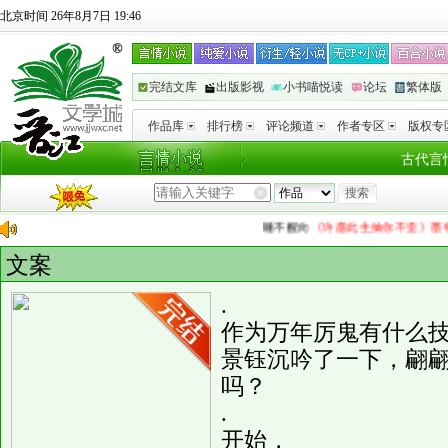
北京时间 26年8月7日 19:46
完结文库
出版影视
小书喵悦读
论坛
繁体版
作品库
排行榜
评论频道
作者专区
版权专
古代言
睡不醒
向
《许愿此生抽你不歪》墨特曼
投
文案
.
作为万年厉鬼有什么
景钰沉吟了一下，翩
吗？
.
开始，