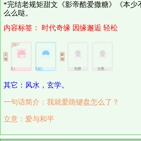
*完结老规矩甜文《影帝酷爱撒糖》《本少
么么哒。
内容标签：
时代奇缘
因缘邂逅
轻松
（景王）
曲素（景王妃）
刘胖
大黑…
其它：风水，玄学。
一句话简介：我就爱跪键盘怎么了？
立意：爱与和平