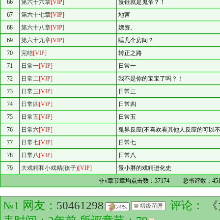
66
第六十六章
[VIP]
景钰就是鬼帝？！
67
第六十七章
[VIP]
地宫
68
第六十八章
[VIP]
嫖资。
69
第六十九章
[VIP]
睡几个房间？
70
完结
[VIP]
转正之路
71
日常一
[VIP]
日常一
72
日常二
[VIP]
我不是你的宝宝了吗？！
73
日常三
[VIP]
日常三
74
日常四
[VIP]
日常四
75
日常五
[VIP]
日常五
76
日常六
[VIP]
鬼界反应(不喜欢看其他人反应的可以不
77
日常七
[VIP]
日常七
78
日常八
[VIP]
日常八
79
大戏精和小戏精(孩子)
[VIP]
景小胖的戏精进化史
非v章节章均点击数：
37174
总书评数：
45
№1 网友：
50461298
评论：
《
24%