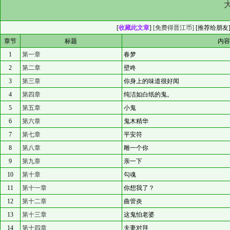
[
收藏此文章
]
[免费得晋江币]
[
推荐给朋友
章节
标题
内
1
第一章
春梦
2
第二章
壁咚
3
第三章
你身上的味道很好闻
4
第四章
纯洁如白纸的鬼。
5
第五章
小鬼
6
第六章
鬼木精华
7
第七章
平安符
8
第八章
雕一个你
9
第九章
亲一下
10
第十章
勾魂
11
第十一章
你想我了？
12
第十二章
曲管炎
13
第十三章
这鬼怕老婆
14
第十四章
夫妻对拜