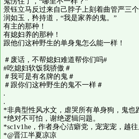
鬼愣住了，“哪里不一样？”
景钰立马反过来自己脖子上刻着曲管严三个
润如玉，矜持道，“我是家养的鬼。”
有主的那种！
有媳妇养的那种！
跟他们这种野生的单身鬼怎么能一样！
＃废话，不帮媳妇难道帮你们吗#
#吃媳妇软饭我骄傲＃
＃我可是有名牌的鬼＃
＃跟你们这种野生的鬼不一样＃
.
.
*非典型性风水文，虐哭所有单身狗，鬼也
*绝对不可怕，谢绝逻辑问题。
*sc1v1he，作者身心洁癖党，宠宠宠，越
*@晋江半夏凉凉