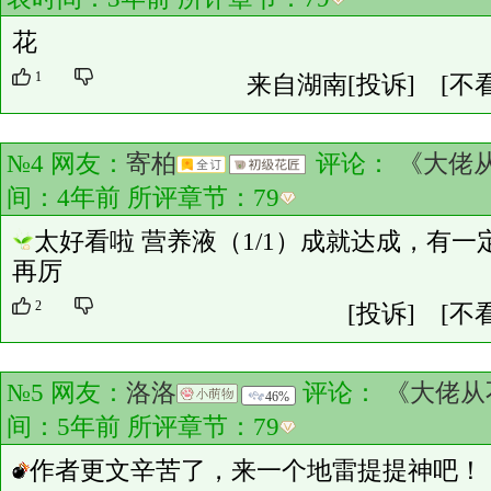
花
1
来自湖南
[投诉]
[不
№4 网友：
寄柏
评论：
《大佬
间：4年前 所评章节：
79
太好看啦 营养液（1/1）成就达成，有
再厉
2
[投诉]
[不
№5 网友：
洛洛
评论：
《大佬从
46%
间：5年前 所评章节：
79
作者更文辛苦了，来一个地雷提提神吧！