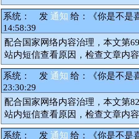
系统：
发
通知
给：
《你是不是
14:58:39
配合国家网络内容治理，本文第6
站内短信查看原因，检查文章内
系统：
发
通知
给：
《你是不是
23:30:29
配合国家网络内容治理，本文第8
站内短信查看原因，检查文章内
系统：
发
通知
给：
《你是不是