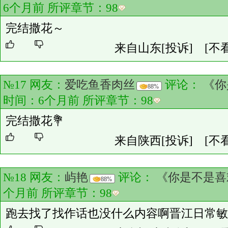
6个月前 所评章节：
98
完结撒花～
来自山东
[投诉]
[不
№17 网友：
爱吃鱼香肉丝
评论：
《你
88%
时间：6个月前 所评章节：
98
完结撒花💐
来自陕西
[投诉]
[不
№18 网友：
屿艳
评论：
《你是不是喜
88%
个月前 所评章节：
98
跑去找了找作话也没什么内容啊晋江日常敏