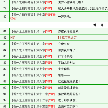
78
【番外之钢琴师篇】第五章
[VIP]
鬼并不需要开门啊！
79
【番外之钢琴师篇】第六章
[VIP]
纪大少爷赴约总是迟到，我已经习惯了
【番外之钢琴师篇】第七章
[VIP]
[作
80
一拜天地。
话锁]
番外
81
【番外之王甜甜篇】第一章
[VIP]
赤橙黄绿青蓝紫。
82
[锁]
[本章节已锁定]
83
【番外之王甜甜篇】第三章
[VIP]
夺命狂奔！
84
【番外之王甜甜篇】第四章
[VIP]
被婴灵附身了。
85
【番外之王甜甜篇】第五章
[VIP]
打了个奶嗝！
86
【番外之王甜甜篇】第六章
[VIP]
手劲儿特别大！
87
【番外之王甜甜篇】第七章
[VIP]
宝宝偷桃……
88
【番外之王甜甜篇】第八章
[VIP]
爸爸——
89
【番外之王甜甜篇】第九章
[VIP]
红成猴屁股的脸！
90
【番外之王甜甜篇】第十章
[VIP]
就是爱你才管你。
91
【番外之王甜甜篇】第十一章
[VIP]
落款居然是爸爸！
92
【番外之王甜甜篇】第十二章
[VIP]
哎，那男朋友。
93
【番外之王甜甜篇】第十三章
[VIP]
后面有宝贝啊？