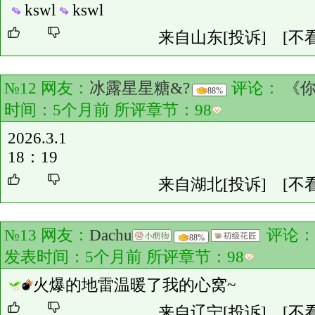
kswl
kswl
来自山东
[投诉]
[不
№12 网友：
冰露星星糖&?
评论：
《
88%
时间：5个月前 所评章节：
98
2026.3.1
18：19
来自湖北
[投诉]
[不
№13 网友：
Dachu
评论
88%
发表时间：5个月前 所评章节：
98
火爆的地雷温暖了我的心窝~
来自辽宁
[投诉]
[不