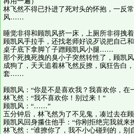
再用一遍）
林飞然不得已扑进了死对头的怀抱，一反常
风……
睡觉非得和顾凯风挤一床，上厕所非得拽着
顾凯风手拉手，还找老师好说歹说把自己和
桌子底下拿脚丫子蹭顾凯风小腿……
那个死拽死拽的臭小子突然转性了，顾凯风
成狗了，天天追着林飞然反撩，疯狂告白，
套……
顾凯风：“你是不是喜欢我？我喜欢你，在
林飞然：“我不喜欢你！别过来！”
顾凯风：“……”
五分钟后，林飞然为了不见鬼，凑过去在顾
顾凯风回身攥住他手：“你刚拒绝完我就来
林飞然：“谁撩你了，我不小心碰到的，别