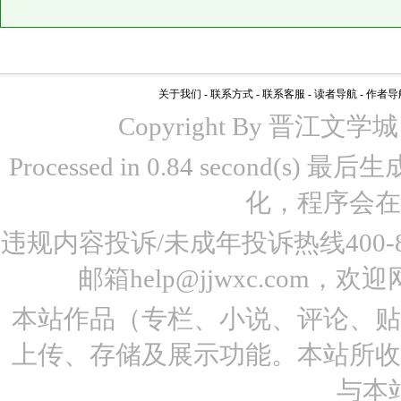
关于我们
-
联系方式
-
联系客服
-
读者导航
-
作者导
Copyright By 晋江文学城 www
Processed in 0.84 second(s)
化，程序会在
违规内容投诉/未成年投诉热线400-87
邮箱help@jjwxc.co
本站作品（专栏、小说、评论、
上传、存储及展示功能。本站所
与本