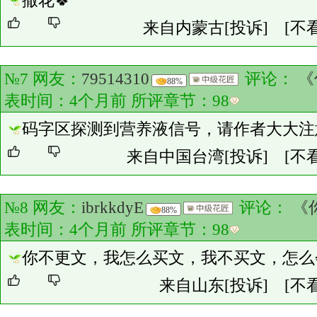
撒花🍀
来自内蒙古
[投诉]
[不
№7 网友：
79514310
评论：
《
88%
表时间：4个月前 所评章节：
98
码字区探测到营养液信号，请作者大大注
来自中国台湾
[投诉]
[不
№8 网友：
ibrkkdyE
评论：
《
88%
表时间：4个月前 所评章节：
98
你不更文，我怎么买文，我不买文，怎么
来自山东
[投诉]
[不