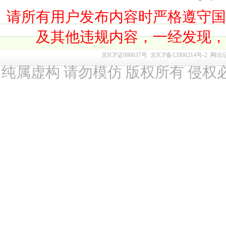
请所有用户发布内容时严格遵守
及其他违规内容，一经发现
京ICP证080637号
京ICP备12006214号-2
网出
纯属虚构 请勿模仿 版权所有 侵权