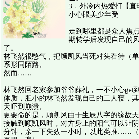
3，外冷内热爱打【直
小心眼美少年受
走到哪里都是众人焦
期转学后发现自己的
了。
林飞然很憋气，把顾凯风当死对头看待（单
系形同陌路。
然而……
林飞然回老家参加爷爷葬礼，一不小心get
体质，胆小的林飞然发现自己的二人寝，其
天吓到崩溃。
更要命的是，顾凯风由于生辰八字的缘故天
接触到顾凯风时，对方身上的阳气可以让阴
分钟，亲一下失效一小时，以此类推……（