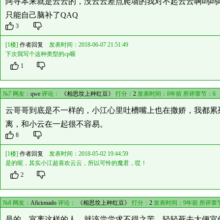
阿寻本来就是云云的，没云云差点爬墙的我对不起云云啊呜呜
只能自己脑补了QAQ
3
[1楼]
作者回复
发表时间：2018-06-07 21:51:49
下次我写个这种类型的cp喔
1
№7 网友：
qwe
评论：
《相思坟上种红豆》
打分：
2
发表时间：8年前 所评章节：
6
云哥哥到底是不一样的，小江心里吐槽嘴上也在撒娇，我都累
离，和小云在一起很不容易。
8
[1楼]
作者回复
发表时间：2018-05-02 19:44:59
是的呢，其实小江超喜欢云云，所以可怜的魔君，哎！
2
№8 网友：
Aficionado
评论：
《相思坟上种红豆》
打分：
2
发表时间：9年前 所评章
是的，宣离这样的人，就该尝尝求不得之苦，轻轻死去太便宜