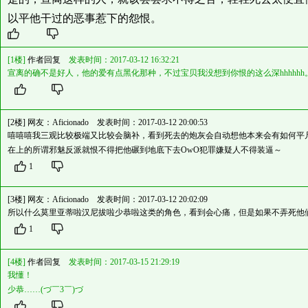
以平他干过的恶事惹下的怨恨。
[1楼]
作者回复
发表时间：2017-03-12 16:32:21
宣离的确不是好人，他的爱有点黑化那种，不过宝贝我没想到你恨的这么深hhhhhh
[2楼] 网友：
Aficionado
发表时间：2017-03-12 20:00:53
嘻嘻嘻我三观比较极端又比较会脑补，看到死去的炮灰会自动想他本来会有如何平
在上的所谓邪魅反派就恨不得把他碾到地底下去OwO犯罪嫌疑人不得装逼～
1
[3楼] 网友：
Aficionado
发表时间：2017-03-12 20:02:09
所以什么莫里亚蒂啦汉尼拔啦少恭啦这类的角色，看到会心痛，但是如果不弄死他
1
[4楼]
作者回复
发表时间：2017-03-15 21:29:19
我懂！
少恭……(づ￣3￣)づ