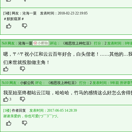
[5楼] 网友：
沧海一粟
发表时间：2018-02-23 22:19:05
＃默默窥屏＃
№9 网友：
沧海一粟
评论：
《相思坟上种红豆》
打分：
2
发表时间：8年
嗯，〒^〒祝小江和云云百年好合，白头偕老！……其他的…
们来世就投胎做主角！
№10 网友：
小蚁公民
评论：
《相思坟上种红豆》
打分：
2
发表时间：9年前 所评章
我至始至终都站云江哒，哈哈哈，竹马的感情这么好怎么舍得
3
[1楼]
作者回复
发表时间：2017-06-05 14:28:39
谢谢亲爱的，你也可爱(づ￣3￣)づ。