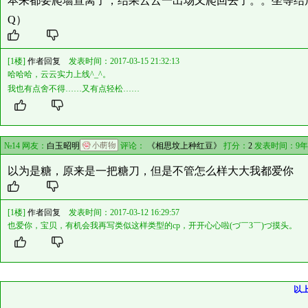
本来都要爬墙宣离了，结果云云一出场又爬回去了。。坐等结局
Q）
[1楼]
作者回复
发表时间：2017-03-15 21:32:13
哈哈哈，云云实力上线^_^。
我也有点舍不得……又有点轻松……
№14 网友：
白玉昭明
评论：
《相思坟上种红豆》
打分：
2
发表时间：9年
以为是糖，原来是一把糖刀，但是不管怎么样大大我都爱你
[1楼]
作者回复
发表时间：2017-03-12 16:29:57
也爱你，宝贝，有机会我再写类似这样类型的cp，开开心心啦(づ￣3￣)づ摸头。
以