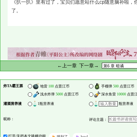
《扒一扒》里有过了，宝贝们愿意站什么cp随意脑补啦，你
了。
←上一章
下一章→
炸TA霸王票
地雷
100
点晋江币
手榴弹
500
点晋江币
浅水炸弹
5000
点晋江币
深水鱼雷
10000
点晋
灌溉营养液
1瓶营养液
瓶营养液
昵称：
评论主题：
打开/关闭本文嗑糖功能
嗑到了
kswl