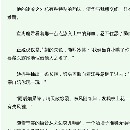
他的冰冷之外总有种特别的韵味，清华与魅惑交织，只在
难耐。
宣离魔君看着那一点点渗入土中的鲜血，忍不住舔了舔
正姬仅仅是片刻的失色，随即冷笑：“我倒当真小瞧了你
要藏头露尾地假借他人之名了。”
她抖手抽出一条长鞭，劈头盖脸向着江寻意砸了过去：“
亲自陪你玩一玩！”
“雨后烟景绿，晴天散馀霞。东风随春归，发我枝上花—
有失风雅。”
随着带笑的语音从旁边突兀响起，一个酒坛子准确无误地