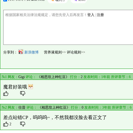
根据国家相关法律法规规定，请您先登入后再发言！
登入
|
注册
分享到：
新浪微博
营养液规则>>
评论规则>>
№1 网友：
Gigi
评论：
《相思坟上种红豆》
打分：
2
发表时间：1年前 所评章节：
6
魔君好装哦
№2 网友：
往昔
评论：
《相思坟上种红豆》
打分：
0
发表时间：3年前 所评章节：
6
差点站错CP，呜呜呜~，不然我都没脸去看正文了
2