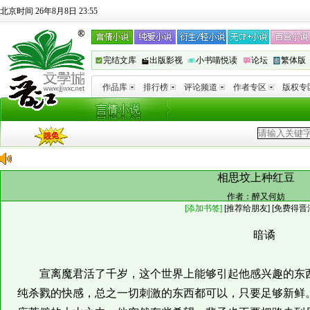
北京时间 26年8月8日 23:55
完结文库
出版影视
小书喵悦读
论坛
繁体版
作品库
排行榜
评论频道
作者专区
版权专
相思坟上种红豆
作者：
醉又何妨
[添加书签]
[
推荐给朋友
]
[免费得晋
暗谲
宣离魔君活了千岁，这个世界上能够引起他感兴趣的东西
纯杀戮的快感，总之一切刺激的东西都可以，只要足够新鲜