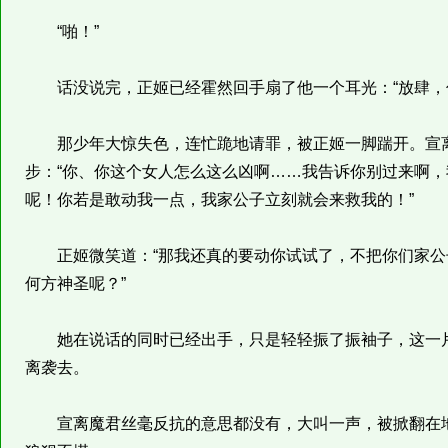
“啪！”
话没说完，正姬已经霍然回手扇了他一个耳光：“放肆，你
那少年大惊失色，连忙跪地请罪，被正姬一脚踹开。宣离
步：“你、你这个女人怎么这么凶啊……我告诉你别过来啊
呢！你若是敢动我一点，我家公子立刻就会来救我的！”
正姬微笑道：“那我还真的要动你试试了，不把你们家公
何方神圣呢？”
她在说话的同时已经出手，只是轻轻振了振袖子，这一片
离袭去。
宣离魔君丝毫反抗的意思都没有，大叫一声，被掀翻在地