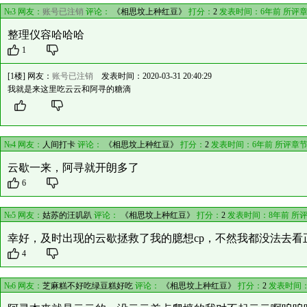
№3 网友：
账号已注销
评论：
《相思坟上种红豆》
打分：
2
发表时间：6年前 所评
整理仪容哈哈哈
1
[1楼] 网友：
账号已注销
发表时间：2020-03-31 20:40:29
我就是来这里吃云云和阿寻的糖滴
№4 网友：
人间打卡
评论：
《相思坟上种红豆》
打分：
2
发表时间：6年前 所评章
云歇一来，阿寻就开朗多了
6
№5 网友：
姑苏的汪叽趴
评论：
《相思坟上种红豆》
打分：
2
发表时间：8年前 所
幸好，及时出现的云歇拯救了我的臆想cp，不然我都没法去看正
4
№6 网友：
芝麻糕不好吃绿豆糕好吃
评论：
《相思坟上种红豆》
打分：
2
发表时间：