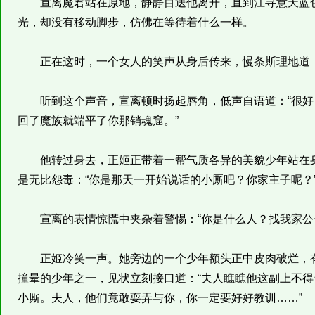
宣离魔君站在原地，静静目送他离开，直到江寻意天蓝色
光，却没有移动脚步，仿佛在等待着什么一样。
正在这时，一个女人的笑声从身后传来，慢条斯理地道：“
听到这个声音，宣离顿时扬起唇角，低声自语道：“很好
回了魔族就端平了你那销魂窟。”
他转过身去，正姬正带着一帮气质各异的美貌少年站在身
是无比怨毒：“你是那天一开始说话的小厮吧？你家主子呢？
宣离的表情惊慌中夹杂着警惕：“你是什么人？找我家公
正姬冷笑一声。她旁边的一个少年额头正中皮肉破烂，有
撞晕的少年之一，见状立刻接口道：“夫人瞧瞧他这副上不
小厮。夫人，他们竟敢耍弄与你，你一定要好好教训……”