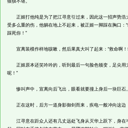
狼狈不堪。
正姬打他纯是为了把江寻意引过来，因此这一招声势浩大
受多么重的伤，他躺在地上不起来，被正姬一脚踩在胸口：
踩死你！”
宣离装模作样地咳嗽，然后果真大叫了起来：“救命啊！救
正姬原本还笑吟吟的，听到最后一句脸色顿变，足尖用力
呢！”
惨叫声中，宣离向后飞出，眼看就要撞上身后一块巨石
正在这时，后方一道身影御剑而来，疾电一般冲向这边
江寻意在距众人还有几丈远处飞身从灭华上跃下，身在半