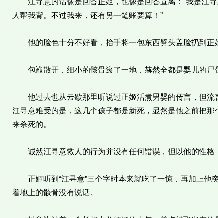
江寻意的话像是回答正姬，也像是回答宣离：“我是江寻
人帮我背。不过我来，还有另一笔账要算！”
他的脸色十分不好看，抬手将一包东西劈头盖脸扔到正姬
包袱散开，细小的骸骨滚了一地，赫然全都是婴儿的尸
他过去也从云歇那里听说过正姬活煮男婴的传言，但流言
江寻意难受的是，这几个孩子都是新死，显然是他之前把那
来杀死的。
诚然江寻意救人的行为并没有任何错误，但以他的性格，
正姬听到“江寻意”三个字时本来就吃了一惊，再加上他突
着地上的骸骨没有说话。