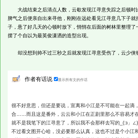
大战结束之后清点人数，云歇发现江寻意失踪之后顿时比
脾气之后便亲自出来寻他，刚刚在远处看见江寻意几下子就
子，悬了好几天的心顿时放下，悄悄在后面的树林里整理了
摆了个自以为最英俊潇洒的造型出现。
却没想到帅不过三秒之后就发现江寻意受伤了，云少侠
作者有话说
显示所有文的作话
很不好意思，但还是要说，宣离和小江是不可能在一起滴
合……而且这是番外，云云和小江在正剧里那么不容易才
就不是我笔下的江寻意了，所以我不会那样去写的_(:з」∠
不过看文图开心哈，没必要那么认真，这也不过是个小江