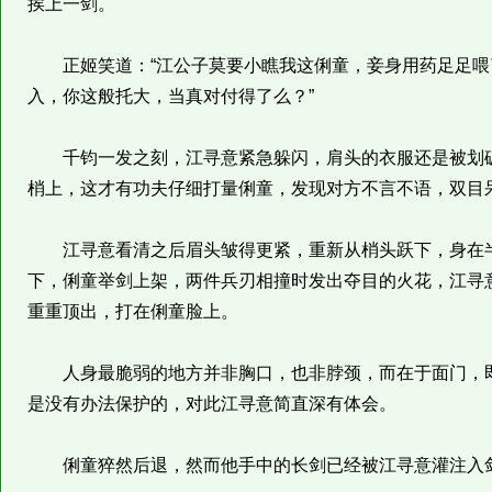
挨上一剑。
正姬笑道：“江公子莫要小瞧我这俐童，妾身用药足足喂
入，你这般托大，当真对付得了么？”
千钧一发之刻，江寻意紧急躲闪，肩头的衣服还是被划破
梢上，这才有功夫仔细打量俐童，发现对方不言不语，双目
江寻意看清之后眉头皱得更紧，重新从梢头跃下，身在半
下，俐童举剑上架，两件兵刃相撞时发出夺目的火花，江寻
重重顶出，打在俐童脸上。
人身最脆弱的地方并非胸口，也非脖颈，而在于面门，即
是没有办法保护的，对此江寻意简直深有体会。
俐童猝然后退，然而他手中的长剑已经被江寻意灌注入剑