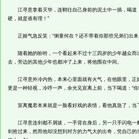
江寻意拿着灭华，连鞘往自己身前的泥土中一插，喝道：
硬，就是谁有理！”
正姬气急反笑：“俐童何在？还不带着你那些兄弟们出来，
随着她的吩咐，一个看起来不过十三四岁的少年越众而出
去，旁边的其他少年也都冲了上来，将他围在中间。
江寻意外冷内热，本来心里面就有火气，在他眼里，正姬
更是一种轻视，冷哼一声，余光见宣离上前，当下喝道：“你
宣离魔君本来就是一脸看好戏的表情，看他真急了，当下
江寻意连剑都不屑拔，一手背在身后，另一只手闪电一般
剑抢过来，然而他却没想到对方的力气大的出奇，凭自己的