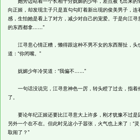
她旁边站着一个长相十分妩媚的少年，差点被飞出来的骨头
向正姬，却发现主子只是直勾勾盯着新出现的俊美男子，连
感，生怕她是看上了对方，减少对自己的宠爱。于是向江寻
的东西都拿……”
江寻意心情正糟，懒得跟这种不男不女的东西掰扯，头也
道：“你闭嘴。”
妩媚少年冷笑道：“我偏不……”
一句话没说完，江寻意神色一厉，转头瞪了过去，指着他
了。
要论年纪正姬还要比江寻意大上许多，刚才犹豫不过是因
另外一个在不在。但此时见这小子嚣张，火气也上来了：“
取闹了？”