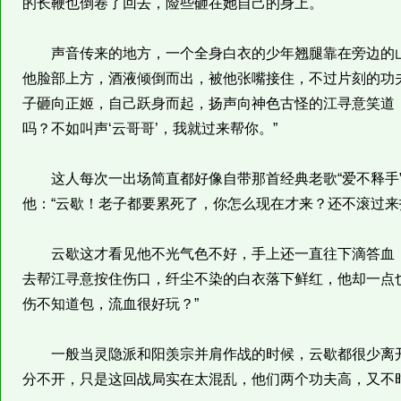
的长鞭也倒卷了回去，险些砸在她自己的身上。
声音传来的地方，一个全身白衣的少年翘腿靠在旁边的山
他脸部上方，酒液倾倒而出，被他张嘴接住，不过片刻的功
子砸向正姬，自己跃身而起，扬声向神色古怪的江寻意笑道
吗？不如叫声‘云哥哥’，我就过来帮你。”
这人每次一出场简直都好像自带那首经典老歌“爱不释手”
他：“云歇！老子都要累死了，你怎么现在才来？还不滚过来
云歇这才看见他不光气色不好，手上还一直往下滴答血，
去帮江寻意按住伤口，纤尘不染的白衣落下鲜红，他却一点
伤不知道包，流血很好玩？”
一般当灵隐派和阳羡宗并肩作战的时候，云歇都很少离开
分不开，只是这回战局实在太混乱，他们两个功夫高，又不