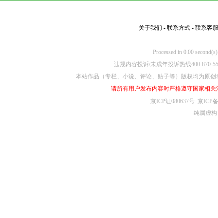
关于我们
-
联系方式
-
联系客
Processed in 0.00
违规内容投诉/未成年投诉热线400-870-5
本站作品（专栏、小说、评论、贴子等）版权均为原创
请所有用户发布内容时严格遵守国家相关
京ICP证080637号
京ICP备
纯属虚构