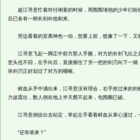
趁江寻意忙着对付俐童的时候，周围围堵他的少年们纷纷
后已各有一柄长剑向他刺来。
旁边看着的宣离神色一动，想要上前，犹豫了一下，又
江寻意飞起一脚正中前方那人手腕，对方的长剑飞出之后
意头也不回，左手向后，直接握住了另一把的剑刃向下一拗
块剑刃正好划过了对方的咽喉。
鲜血从手中涌出来，江寻意没有理会，右手抢过来的剑横
力波震出，数人倒在地上半天爬不起来，包围圈已破。
江寻意倒掠出去站定，举起左手看着鲜血从掌心漫过，一
“还有谁来？”