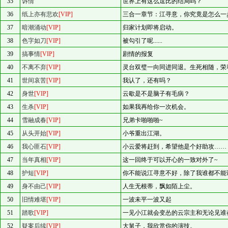
35
诉情
世界上有这么逗比的结局吗？
36
纸上亦有悲欢
[VIP]
三合一章节：江寻意，你究竟是怎么一
37
暗潮涌动
[VIP]
归家计划即将启动。
38
色字如刀
[VIP]
被勾引了呢......
39
搞事情
[VIP]
剧情的报复
40
不离不弃
[VIP]
灵台双璧一向同进同退。生死相随，荣
41
世间哀苦
[VIP]
我认了，还有吗？
42
身世
[VIP]
云歇是不是脑子有毛病？
43
生杀
[VIP]
如果我再给你一次机会。
44
雪融成春
[VIP]
兄弟卡啪啪啪~
45
从头开始
[VIP]
小爷重出江湖。
46
我心匪石
[VIP]
小云爱将赶到，希望他是个好助攻……
47
当年真相
[VIP]
这一回终于可以开心的一致对外了~
48
护短
[VIP]
你不能说江寻意不好，除了我谁都不能
49
身不由己
[VIP]
人生无根蒂，飘如陌上尘。
50
旧情难堪
[VIP]
一波未平一波又起
51
踏歌
[VIP]
一见小江就会变怂的云宗主和无论见谁
52
疑案后续
[VIP]
大舅子，我欣赏你的演技。