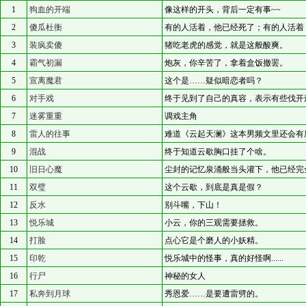
1
狗血的开端
像这样的开头，背后一定有事~~
2
傻瓜杜衡
有的人活着，他已经死了；有的人活着
3
装疯卖傻
猪吃老虎的感觉，就是这般酸爽。
4
霸气初漏
炮灰，你辛苦了，拿着盒饭撤罢。
5
宣离魔君
这个是……疑似暗恋者吗？
6
对手戏
终于见到了自己的真容，表示有些伐开
7
迷雾重重
调戏主角
8
雷人的往事
难道《云起天澜》这本男频文里还会有
9
混战
终于知道云歇胸口挂了个啥。
10
旧日心魔
尘封的记忆泉涌般当头灌下，他已经完
11
双璧
这个云歇，到底是真是假？
12
反水
别斗嘴，下山！
13
悦乐城
小云，你的三观需要拯救。
14
打脸
点心它是个磨人的小妖精。
15
印乾
悦乐城中的怪事，真的好怪啊......
16
行尸
神秘的女人
17
私奔到月球
秀恩爱……是要遭雷劈的。