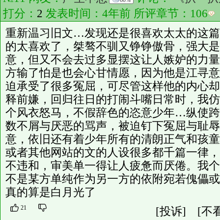
60%
打分：
2
发表时间：4年前 所评章节：
106
重新温习旧文…发现还是很喜欢太太的这篇
的太喜欢了，桀骜不驯又铮铮傲骨，强大是
意，但又不会去过多显摆这让人嫉妒的力量
方输了怕是也会心甘情愿，因为他是江寻意
迫承受了很多冤屈，可尽管这样他的内心却
释前嫌，回归往日的打闹斗嘴日常时，我仿
个风衣怒马，不假辞色的恣意少年…纵使跨
数不屑与厌恶的骂声，被迫钉下冤屈与耻辱
意，依旧还有着少年所有的清朗正气和孩童
或者其他网站的文的人设很多都千篇一律，
不违和，审美单一得让人疲惫而厌倦。我个
不是某方单纯作为另一方的依附宛若傀儡或
真的算是白月光了
21
[投诉]
[不