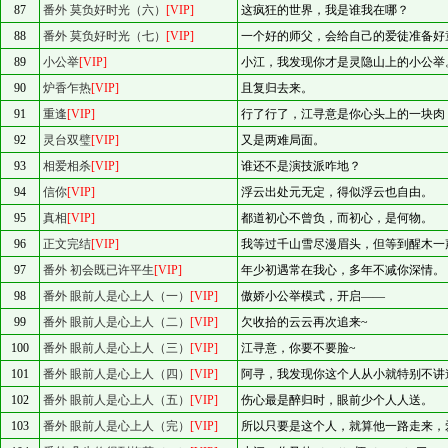
87
番外 莫负好时光（六）
[VIP]
这疯狂的世界，我是谁我在哪？
88
番外 莫负好时光（七）
[VIP]
一个好的师父，会给自己的爱徒准备好
89
小公举
[VIP]
小江，我发现你才是灵隐山上的小公举
90
炉香乍热
[VIP]
且复归去来。
91
重逢
[VIP]
行了行了，江寻意是你心头上的一块肉
92
灵台双璧
[VIP]
又是两难局面。
93
相爱相杀
[VIP]
谁还不是演技派咋地？
94
信你
[VIP]
浮云出处元无定，得似浮云也自由。
95
真相
[VIP]
都道初心不曾负，而初心，是何物。
96
正文完结
[VIP]
我等过千山雪尽漫眉头，但等到醒木一
97
番外 初会既已许平生
[VIP]
年少初遇常在我心，多年不减你深情。
98
番外 眼前人是心上人（一）
[VIP]
傲娇小公举模式，开启——
99
番外 眼前人是心上人（二）
[VIP]
欠收拾的云云再次追来~
100
番外 眼前人是心上人（三）
[VIP]
江寻意，你要不要脸~
101
番外 眼前人是心上人（四）
[VIP]
阿寻，我发现你这个人从小就特别不讲
102
番外 眼前人是心上人（五）
[VIP]
伤心最是醉归时，眼前少个人人送。
103
番外 眼前人是心上人（完）
[VIP]
所以只要是这个人，就算他一路走来，