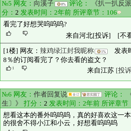
№5 网友：
向溪子
评论：
《扒一扒反
8%
分：
2
发表时间：2年前 所评章节：
106
看完了好想哭呜呜呜?
来自河北
[投诉]
[不
[1楼] 网友：
辣鸡绿江封我昵称
发表时间：
1%
8％的订阅看完了？你去看的盗文？
1
来自江苏
[投诉
№6 网友：
作者回复说
评论：
生〕》
打分：
2
发表时间：2年前 所评章节
想看这本的番外呜呜呜，真的好喜欢这一本
的很舍不得小江和小云，好想看呜呜呜