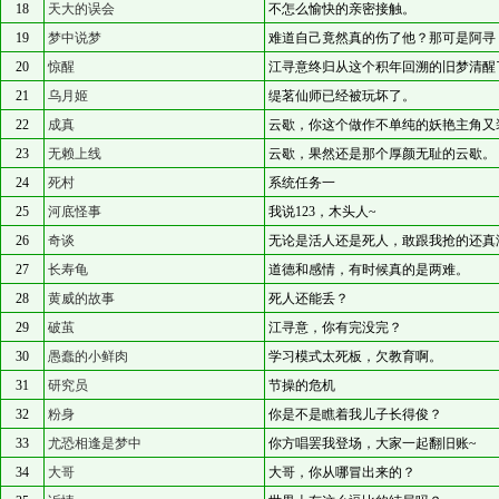
18
天大的误会
不怎么愉快的亲密接触。
19
梦中说梦
难道自己竟然真的伤了他？那可是阿寻
20
惊醒
江寻意终归从这个积年回溯的旧梦清醒
21
乌月姬
缇茗仙师已经被玩坏了。
22
成真
云歇，你这个做作不单纯的妖艳主角又
23
无赖上线
云歇，果然还是那个厚颜无耻的云歇。
24
死村
系统任务一
25
河底怪事
我说123，木头人~
26
奇谈
无论是活人还是死人，敢跟我抢的还真
27
长寿龟
道德和感情，有时候真的是两难。
28
黄威的故事
死人还能丢？
29
破茧
江寻意，你有完没完？
30
愚蠢的小鲜肉
学习模式太死板，欠教育啊。
31
研究员
节操的危机
32
粉身
你是不是瞧着我儿子长得俊？
33
尤恐相逢是梦中
你方唱罢我登场，大家一起翻旧账~
34
大哥
大哥，你从哪冒出来的？