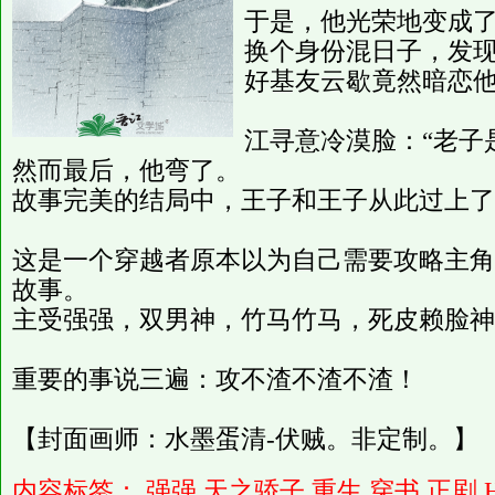
于是，他光荣地变成
换个身份混日子，发
好基友云歇竟然暗恋
江寻意冷漠脸：“老子
然而最后，他弯了。
故事完美的结局中，王子和王子从此过上了
这是一个穿越者原本以为自己需要攻略主角
故事。
主受强强，双男神，竹马竹马，死皮赖脸神
重要的事说三遍：攻不渣不渣不渣！
【封面画师：水墨蛋清-伏贼。非定制。】
内容标签：
强强
天之骄子
重生
穿书
正剧