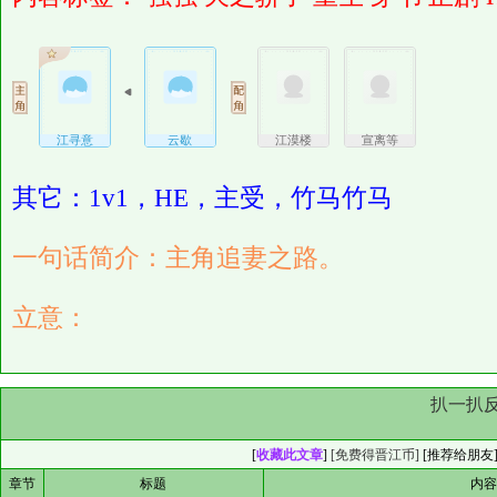
江寻意
云歇
江漠楼
宣离等
其它：1v1，HE，主受，竹马竹马
一句话简介：主角追妻之路。
立意：
扒一扒
[
收藏此文章
]
[免费得晋江币]
[
推荐给朋友
章节
标题
内