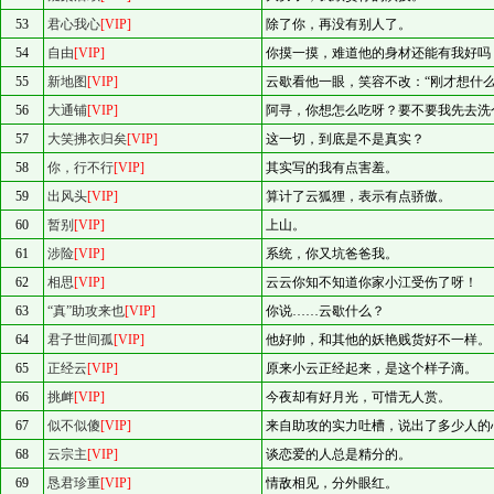
53
君心我心
[VIP]
除了你，再没有别人了。
54
自由
[VIP]
你摸一摸，难道他的身材还能有我好吗
55
新地图
[VIP]
云歇看他一眼，笑容不改：“刚才想什么
56
大通铺
[VIP]
阿寻，你想怎么吃呀？要不要我先去洗
57
大笑拂衣归矣
[VIP]
这一切，到底是不是真实？
58
你，行不行
[VIP]
其实写的我有点害羞。
59
出风头
[VIP]
算计了云狐狸，表示有点骄傲。
60
暂别
[VIP]
上山。
61
涉险
[VIP]
系统，你又坑爸爸我。
62
相思
[VIP]
云云你知不知道你家小江受伤了呀！
63
“真”助攻来也
[VIP]
你说……云歇什么？
64
君子世间孤
[VIP]
他好帅，和其他的妖艳贱货好不一样。
65
正经云
[VIP]
原来小云正经起来，是这个样子滴。
66
挑衅
[VIP]
今夜却有好月光，可惜无人赏。
67
似不似傻
[VIP]
来自助攻的实力吐槽，说出了多少人的
68
云宗主
[VIP]
谈恋爱的人总是精分的。
69
恳君珍重
[VIP]
情敌相见，分外眼红。