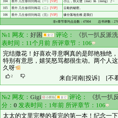
104
番外 几生修得到梅花（一）
[VIP]
小江，你又使（mai）坏（meng）了~
105
番外 几生修得到梅花（二）
[VIP]
云歇的秘密。
106
番外 几生修得到梅花（完）
[VIP]
缘分落地生根 是我们
非v章节章均点击数：
47004
总书评数：
27
№1 网友：
好困
评论：
《扒一扒反派洗
表时间：11个月前 所评章节：
106
完结撒花！好喜欢寻意啊真的是郎艳独绝，
特别有意思，嬉笑怒骂都很生动。两个人这
久呀
2
来自河南
[投诉]
[不
№2 网友：
Gigi
评论：
《扒一扒
分：
0
发表时间：1年前 所评章节：
106
太太的文里完整的看完的第一本！纪念一下