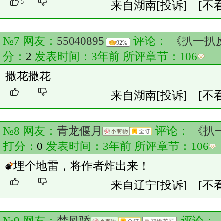
5
来自湖南
[投诉]
[不
№7 网友：
55040895
评论：
《扒一扒
92%
分：
2
发表时间：3年前 所评章节：
106
撒花撒花
来自湖南
[投诉]
[不
№8 网友：
青龙偃月
评论：
《扒
打分：
0
发表时间：3年前 所评章节：
106
埋个地雷，将作者炸出来！
来自辽宁
[投诉]
[不
№9 网友：
楚凤骄
评论：