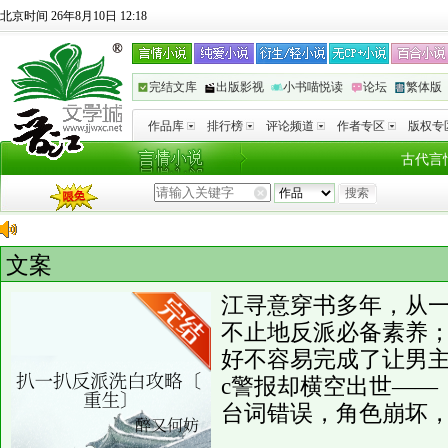
北京时间 26年8月10日 12:18
完结文库
出版影视
小书喵悦读
论坛
繁体版
作品库
排行榜
评论频道
作者专区
版权专
古代言
文案
江寻意穿书多年，从
不止地反派必备素养
好不容易完成了让男主
c警报却横空出世——
台词错误，角色崩坏