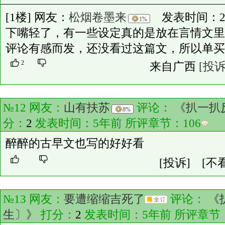
[1楼] 网友：
松烟卷墨来
发表时间：2023-
1%
下嘴轻了，有一些设定真的是放在言情文里
评论有感而发，还没看过这篇文，所以单买
2
来自广西
[投诉
№12 网友：
山有扶苏
评论：
《扒一扒
8%
分：
2
发表时间：5年前 所评章节：
106
醉醉的古早文也写的好好看
[投诉]
[不
№13 网友：
要遭缩缩吉死了
评论：
《
生〕》
打分：
2
发表时间：5年前 所评章节