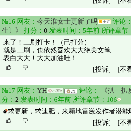
[投诉]
[不
№16 网友：
今天淮女士更新了吗
评论
生〕》
打分：
0
发表时间：5年前 所评章节
来了！二刷打卡！（已打分）
就是二刷，也依然喜欢大大绝美文笔
表白大大！大大加油哇！
[投诉]
[不
№17 网友：
YH
评论：
《扒一扒
2%
分：
2
发表时间：6年前 所评章节：
106
求更新，求速肥，来颗地雷激发作者潜能
[投诉]
[不