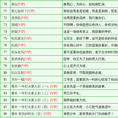
70
表白
[VIP]
换我心，为你心，始知相忆深。
71
君心如何？
[VIP]
师叔这简直是犯规，简直是胡闹，简直是
72
送亲队
[VIP]
论秀恩爱的花样，我只服你们。
73
调戏
[VIP]
可惜啊，你倒是想以色侍人，奈何没色
74
吵架
[VIP]
这是一场很有意义，很甜蜜的争吵。
75
杜氏家主
[VIP]
云宗主，拿好了啊，这可是给你的补偿
76
杜府
[VIP]
你在我心目中，已经是最好最好，不能
77
街头走马
[VIP]
要不是看你也挺拼的，老子分分钟打死
78
新房杀机
[VIP]
哎呀，你又为了别的男人打我。
79
女妖娆
[VIP]
心上花开只为谁。
80
红白五彩
[VIP]
莫教星替，守取团圆终必遂。
81
另外一個
[VIP]
江寻意，莫要因为一时的心软毁了你自
82
番外 一年灯火要人归（一）
[VIP]
这首先是一个英雄救美的故事。
83
番外 一年灯火要人归（二）
[VIP]
早已许平生。
84
番外 一年灯火要人归（三）
[VIP]
我带媳妇逛大街。
85
番外 一年灯火要人归（四）
[VIP]
云云实力作死，小江怒气值推进中……
86
番外 莫负好时光（五）
[VIP]
来吧少年，新世界的大门为你敞开！