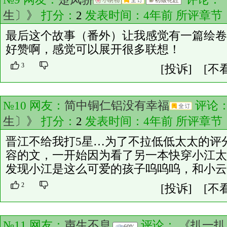
生〕》
打分：
2
发表时间：4年前 所评章节
最后这个故事（番外）让我感觉有一篇绘卷
好赞啊，感觉可以展开很多联想！
3
[投诉]
[不
№10 网友：
简中铜仁铝没有幸福
评论
生〕》
打分：
2
发表时间：4年前 所评章节
晋江不给我打5星…为了不拉低低太太的评
容的文，一开始因为看了另一本快穿小江太
发现小江是这么可爱的孩子呜呜呜，和小云
2
[投诉]
[不
№11 网友：
声生不息
评论：
《扒一扒