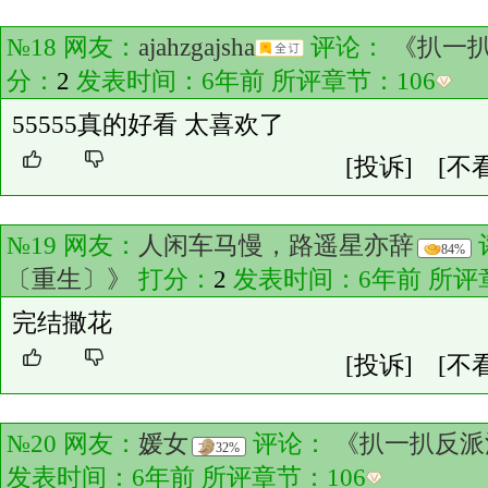
№18 网友：
ajahzgajsha
评论：
《扒一
分：
2
发表时间：6年前 所评章节：
106
55555真的好看 太喜欢了
[投诉]
[不
№19 网友：
人闲车马慢，路遥星亦辞
84%
〔重生〕》
打分：
2
发表时间：6年前 所评
完结撒花
[投诉]
[不
№20 网友：
媛女
评论：
《扒一扒反派
32%
发表时间：6年前 所评章节：
106