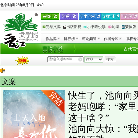
北京时间 26年8月9日 14:49
完结文库
出版影视
小书喵悦读
论坛
繁体版
作品库
排行榜
评论频道
作者专区
版权专
古代言
文案
快生了，池向向
老妈咆哮：“家
这干啥？”
池向向大惊：“我