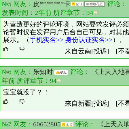
№5 网友：
皮*******卡
评论：
发表时间：2年前 所评章节：
94
为营造更好的评论环境，网站要求发评必须
论暂时仅在发评用户后台自己可见，对其他
展示。（
手机实名>>
身份认证实名>>
）。
来自云南
[投诉]
[不
№6 网友：
乐知时
评论：
《上天入地
95%
年前 所评章节：
94
宝宝就没了？！
来自新疆
[投诉]
[不
№7 网友：
60652805
评论：
《上天入