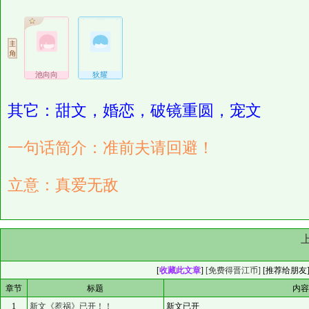
池向向
狄耀
其它：甜文，婚恋，破镜重圆，宠文
一句话简介：准前夫请回避！
立意：真爱无敌
[
收藏此文章
]
[免费得晋江币]
[
推荐给朋友
章节
标题
内
1
新文《惹祸》已开！！
新文已开