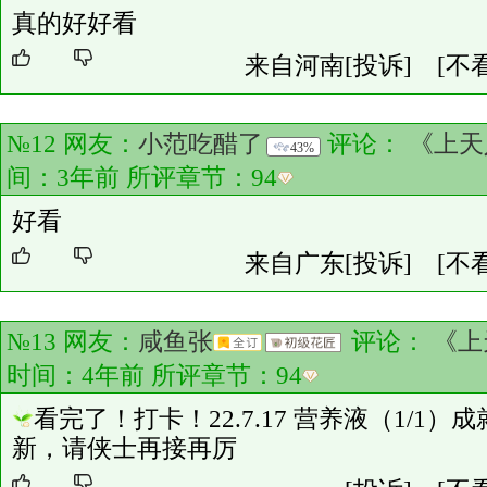
真的好好看
来自河南
[投诉]
[不
№12 网友：
小范吃醋了
评论：
《上天
43%
间：3年前 所评章节：
94
好看
来自广东
[投诉]
[不
№13 网友：
咸鱼张
评论：
《上
时间：4年前 所评章节：
94
看完了！打卡！22.7.17 营养液（1/
新，请侠士再接再厉