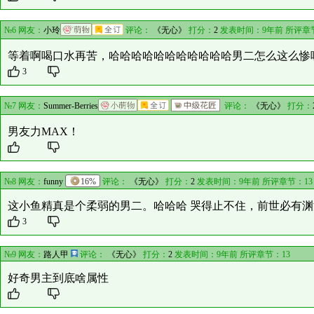
№6 网友：
小玲
评论：
《无心》
打分：
2
发表时间：9年前 所评章
等着啊喝口水再苦，哈哈哈哈哈哈哈哈哈哈哈男二怎么这么惨
3
№7 网友：
Summer-Berries
评论：
《无心》
打分：
男友力MAX！
№8 网友：
funny
16%
评论：
《无心》
打分：
2
发表时间：9年前 所评章节：
13
这小鱼精真是个柔弱的男二。哈哈哈 哭得止不住，前世必有渊
3
№9 网友：
路人甲
评论：
《无心》
打分：
2
发表时间：9年前 所评章节：
13
好奇男主到底啥属性