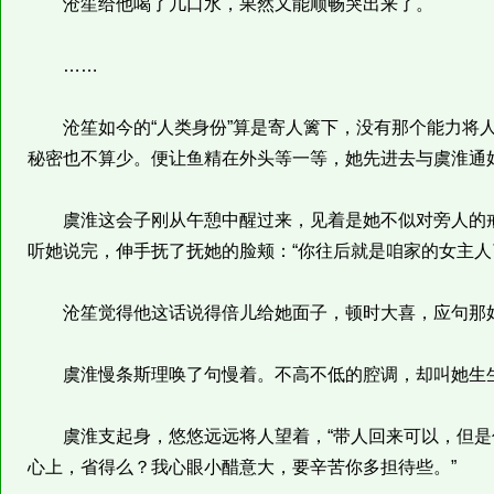
沧笙给他喝了几口水，果然又能顺畅哭出来了。
……
沧笙如今的“人类身份”算是寄人篱下，没有那个能力将人
秘密也不算少。便让鱼精在外头等一等，她先进去与虞淮通
虞淮这会子刚从午憩中醒过来，见着是她不似对旁人的戒
听她说完，伸手抚了抚她的脸颊：“你往后就是咱家的女主人
沧笙觉得他这话说得倍儿给她面子，顿时大喜，应句那好
虞淮慢条斯理唤了句慢着。不高不低的腔调，却叫她生生止
虞淮支起身，悠悠远远将人望着，“带人回来可以，但是
心上，省得么？我心眼小醋意大，要辛苦你多担待些。”