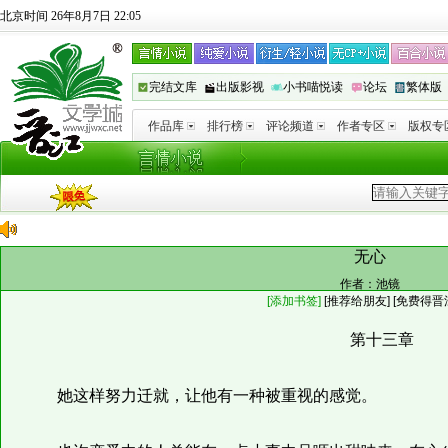
北京时间 26年8月7日 22:05
完结文库
出版影视
小书喵悦读
论坛
繁体版
作品库
排行榜
评论频道
作者专区
版权专
无心
作者：
池镜
[添加书签]
[
推荐给朋友
]
[免费得晋
第十三章
她这样努力迁就，让他有一种被重视的感觉。