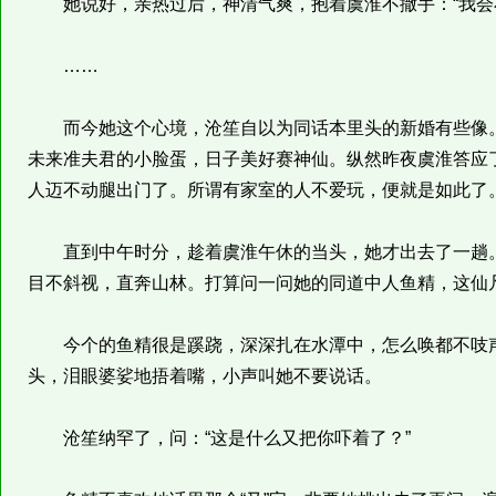
她说好，亲热过后，神清气爽，抱着虞淮不撒手：“我会
……
而今她这个心境，沧笙自以为同话本里头的新婚有些像。
未来准夫君的小脸蛋，日子美好赛神仙。纵然昨夜虞淮答应
人迈不动腿出门了。所谓有家室的人不爱玩，便就是如此了
直到中午时分，趁着虞淮午休的当头，她才出去了一趟。
目不斜视，直奔山林。打算问一问她的同道中人鱼精，这仙
今个的鱼精很是蹊跷，深深扎在水潭中，怎么唤都不吱声
头，泪眼婆娑地捂着嘴，小声叫她不要说话。
沧笙纳罕了，问：“这是什么又把你吓着了？”