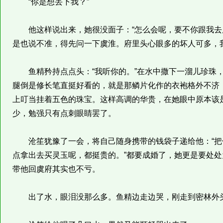
“你是想丢下我？”
他这样说出来，她很没面子：“怎么会呢，要不你跟我去
是也说不准，得先问一下虞淮。府里头心眼多的坏人可多，
鱼精矜持点点头：“我听你的。”在水中撒下一溜儿珍珠，
腿倒是修长笔直挺好看的，就是那鳞片化作的衣袍格外不济
上叮当挂着五色的珠宝。这样高调的华贵，在她眼中原本该
少，勉强只有点刺眼睛罢了。
沧笙犹豫了一会，将自己随身携带的钱袋子递给他：“把
点拿出去买灵玉呢，都挺贵的。”都要成婚了，她更是要处
带他回虞府其实也不亏。
出了水，眼泪没那么多。鱼精边走边哭，刚走到密林外头