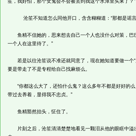
笙，我好怕，那个女鬼会不会被丢到我这个水潭里头来了？”
沧笙不知道怎么同他开口，含含糊糊道：“那都是谣言，
鱼精不信她的，思来想去自己一个人也没什么对策，巴巴
一个人在这里待了。”
若是以往沧笙说不准还就同意了，现在她知道要做一个“凡
要是带走了不是专程给自己找麻烦么。
“你都这么大了，还怕什么鬼？这么多年不都是好好的么
带过去养着，显得我不忠贞。”
鱼精豁然抬头，怔住了。
片刻之后，沧笙清清楚楚地看见一颗泪从他的眼眶中溢出