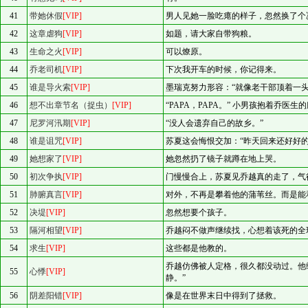
41
带她休假
[VIP]
男人见她一脸吃瘪的样子，忽然换了个
42
这章虐狗
[VIP]
如题，请大家自带狗粮。
43
生命之火
[VIP]
可以燎原。
44
乔老司机
[VIP]
下次我开车的时候，你记得来。
45
谁是导火索
[VIP]
墨瑞克努力形容：“就像老干部顶着一头
46
想不出章节名（捉虫）
[VIP]
“PAPA，PAPA。” 小男孩抱着乔医生
47
尼罗河汛期
[VIP]
“没人会遗弃自己的故乡。”
48
谁是诅咒
[VIP]
苏夏这会悔恨交加：“昨天回来还好好的
49
她想家了
[VIP]
她忽然扔了镜子就蹲在地上哭。
50
初次争执
[VIP]
门慢慢合上，苏夏见乔越真的走了，气
51
肺腑真言
[VIP]
对外，不再是攀着他的蒲苇丝。而是能
52
决堤
[VIP]
忽然想要个孩子。
53
隔河相望
[VIP]
乔越闷不做声继续找，心想着该死的全
54
求生
[VIP]
这些都是他教的。
乔越仿佛被人定格，很久都没动过。他
55
心悸
[VIP]
静。”
56
阴差阳错
[VIP]
像是在世界末日中得到了拯救。