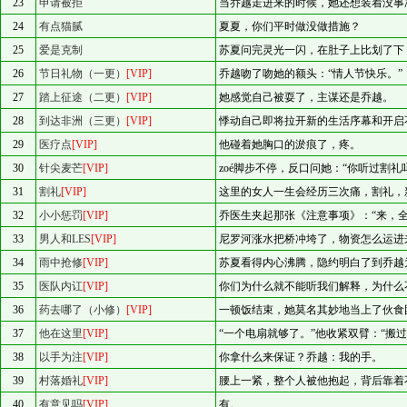
23
申请被拒
当乔越走进来的时候，她还想装着没事
24
有点猫腻
夏夏，你们平时做没做措施？
25
爱是克制
苏夏问完灵光一闪，在肚子上比划了下：
26
节日礼物（一更）
[VIP]
乔越吻了吻她的额头：“情人节快乐。”
27
踏上征途（二更）
[VIP]
她感觉自己被耍了，主谋还是乔越。
28
到达非洲（三更）
[VIP]
悸动自己即将拉开新的生活序幕和开启
29
医疗点
[VIP]
他碰着她胸口的淤痕了，疼。
30
针尖麦芒
[VIP]
zoé脚步不停，反口问她：“你听过割礼
31
割礼
[VIP]
这里的女人一生会经历三次痛，割礼，
32
小小惩罚
[VIP]
乔医生夹起那张《注意事项》：“来，全
33
男人和LES
[VIP]
尼罗河涨水把桥冲垮了，物资怎么运进
34
雨中抢修
[VIP]
苏夏看得内心沸腾，隐约明白了到乔越
35
医队内讧
[VIP]
你们为什么就不能听我们解释，为什么
36
药去哪了（小修）
[VIP]
一顿饭结束，她莫名其妙地当上了伙食
37
他在这里
[VIP]
“一个电扇就够了。”他收紧双臂：“
38
以手为注
[VIP]
你拿什么来保证？乔越：我的手。
39
村落婚礼
[VIP]
腰上一紧，整个人被他抱起，背后靠着
40
有意见吗
[VIP]
有。