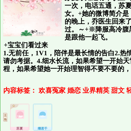
一次，电话五通，苏
女。+
她的微博简介是
的晚上，乔医生回来
过。
～
+※降服高冷腹
是跟他一起飞。
+宝宝们看过来
1.无前任，1V1，陪伴是最长情的告白
2.
请勿考据。
4.细水长流，如果希望一开始
程，如果希望她一开始理智得不要不要的，
内容标签：
欢喜冤家
婚恋
业界精英
甜文
苏夏
继若干