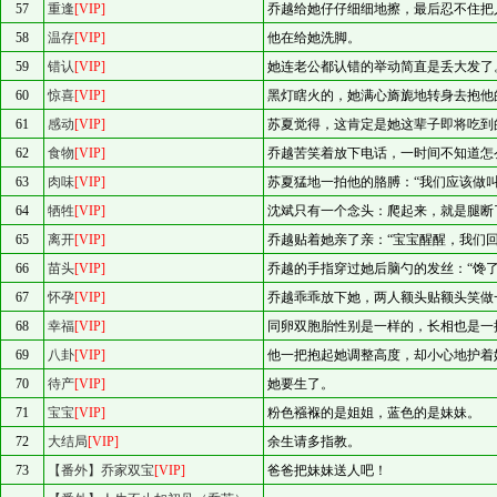
57
重逢
[VIP]
乔越给她仔仔细细地擦，最后忍不住把
58
温存
[VIP]
他在给她洗脚。
59
错认
[VIP]
她连老公都认错的举动简直是丢大发了
60
惊喜
[VIP]
黑灯瞎火的，她满心旖旎地转身去抱他
61
感动
[VIP]
苏夏觉得，这肯定是她这辈子即将吃到
62
食物
[VIP]
乔越苦笑着放下电话，一时间不知道怎
63
肉味
[VIP]
苏夏猛地一拍他的胳膊：“我们应该做叫
64
牺牲
[VIP]
沈斌只有一个念头：爬起来，就是腿断
65
离开
[VIP]
乔越贴着她亲了亲：“宝宝醒醒，我们回
66
苗头
[VIP]
乔越的手指穿过她后脑勺的发丝：“馋了
67
怀孕
[VIP]
乔越乖乖放下她，两人额头贴额头笑做
68
幸福
[VIP]
同卵双胞胎性别是一样的，长相也是一
69
八卦
[VIP]
他一把抱起她调整高度，却小心地护着
70
待产
[VIP]
她要生了。
71
宝宝
[VIP]
粉色襁褓的是姐姐，蓝色的是妹妹。
72
大结局
[VIP]
余生请多指教。
73
【番外】乔家双宝
[VIP]
爸爸把妹妹送人吧！