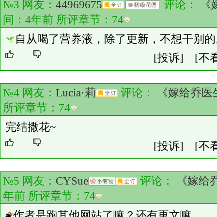
№3 网友：
44969675
评论：
《
间：4年前 所评章节：
74
自从喝了营养液，除了更新，不想干别的
[投诉]
[不
№4 网友：
Lucia·莉
评论：
《嫁给乔医
所评章节：
74
完结撒花~
[投诉]
[不
№5 网友：
CYSue
评论：
《嫁给
年前 所评章节：
74
作者是跑其他网站了嘛？还有更文嘛