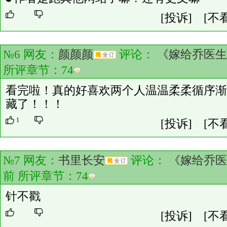
[投诉]
[不
№6 网友：
颜颜颜
评论：
《嫁给乔医生
所评章节：
74
看完啦！真的好喜欢两个人温温柔柔循序渐
藏了！！！
1
[投诉]
[不
№7 网友：
书里长安
评论：
《嫁给乔医
前 所评章节：
74
针不戳
[投诉]
[不