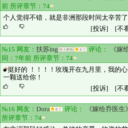
前 所评章节：
74
个人觉得不错，就是非洲那段时间太辛苦了
[投诉]
[不
№15 网友：
扶苏ing
评论：
《嫁
间：7年前 所评章节：
74
挺好的 ！！！！玫瑰开在九月里，我的
一颗送给你！
[投诉]
[不
№16 网友：
Dora
评论：
《嫁给乔医生
所评章节：
74