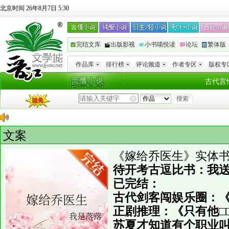
北京时间 26年8月7日 5:30
完结文库
出版影视
小书喵悦读
论坛
繁体版
作品库
排行榜
评论频道
作者专区
版权专
古代言
文案
《嫁给乔医生》实体
待开考古逗比书：我
已完结：
古代剑客闯娱乐圈：《
正剧推理：《只有他□□/113
苏夏才知道有个职业