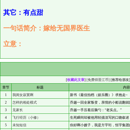
其它：有点甜
一句话简介：嫁给无国界医生
立意：
[
收藏此文章
]
[免费得晋江币]
[
推荐给朋友
章节
标题
内
1
我闺女寂寞啊
新书《最佳拍档（娱乐圈）》求抱走~
2
怎样的相处模式
乔越一回全家叛变，亲情的小船说翻就
3
见家长
乔越一手压着后脑勺：“老实点。”
4
飞行经历（小修）
生死瞬间却被他用轻描淡写的口吻叙述
5
未知短信
你好啊小嫂子，我是方宇珩，恒宇集团