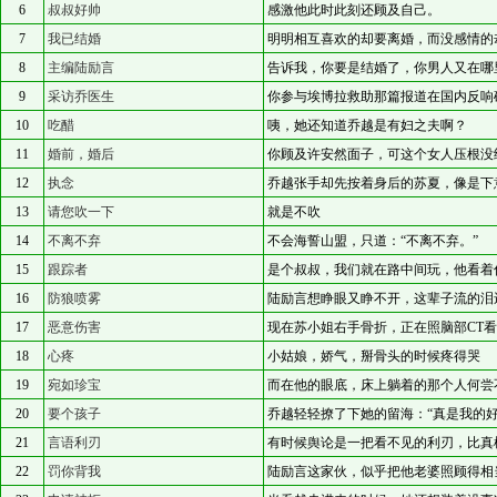
6
叔叔好帅
感激他此时此刻还顾及自己。
7
我已结婚
明明相互喜欢的却要离婚，而没感情的
8
主编陆励言
告诉我，你要是结婚了，你男人又在哪
9
采访乔医生
你参与埃博拉救助那篇报道在国内反响
10
吃醋
咦，她还知道乔越是有妇之夫啊？
11
婚前，婚后
你顾及许安然面子，可这个女人压根没
12
执念
乔越张手却先按着身后的苏夏，像是下
13
请您吹一下
就是不吹
14
不离不弃
不会海誓山盟，只道：“不离不弃。”
15
跟踪者
是个叔叔，我们就在路中间玩，他看着
16
防狼喷雾
陆励言想睁眼又睁不开，这辈子流的泪
17
恶意伤害
现在苏小姐右手骨折，正在照脑部CT
18
心疼
小姑娘，娇气，掰骨头的时候疼得哭
19
宛如珍宝
而在他的眼底，床上躺着的那个人何尝
20
要个孩子
乔越轻轻撩了下她的留海：“真是我的好
21
言语利刃
有时候舆论是一把看不见的利刃，比真
22
罚你背我
陆励言这家伙，似乎把他老婆照顾得相