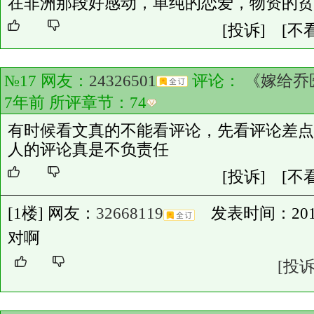
在非洲那段好感动，单纯的恋爱，物资的贫
[投诉]
[不
№17 网友：
24326501
评论：
《嫁给乔
7年前 所评章节：
74
有时候看文真的不能看评论，先看评论差点
人的评论真是不负责任
[投诉]
[不
[1楼] 网友：
32668119
发表时间：2019-02
对啊
[投诉