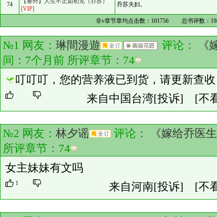
【番外】人生不止如初见（乔苏）
74
乔苏夫妇。
[VIP]
非v章节章均点击数：
101756
总书评数：
19
№1 网友：
琳間漫遊
评论：
《
间：7个月前 所评章节：
74
叮叮叮，您的营养液已到货，请更新查收
来自中国台湾
[投诉]
[不
№2 网友：
林夕谣
评论：
《嫁给乔医生
所评章节：
74
女主妹妹有文吗
1
来自河南
[投诉]
[不