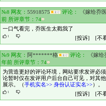
№8 网友：
55918575
评论：
《嫁给乔
前 所评章节：
74
一口气看完，乔医生太戳我了
1
[投诉]
[不
№9 网友：
阿*******格
评论：
《嫁给
年前 所评章节：
74
为营造更好的评论环境，网站要求发评必须
论暂时仅在发评用户后台自己可见，对其他
展示。（
手机实名>>
身份认证实名>>
）。
1
[投诉]
[不