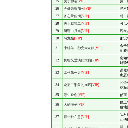
25
关于称谓
[VIP]
第一
26
会做饭很加分
[VIP]
也不
27
备忘录的锅
[VIP]
对，
28
关于就寝二
[VIP]
可以
29
所谓白月光
[VIP]
现女
30
乌龙醋
[VIP]
那没
余子
31
小绵羊一秒变大灰狼
[VIP]
他齐
俞知
32
机智又爱演的大俞
[VIP]
晓珍
虽然
33
工作第一天
[VIP]
出恶
和余
34
论男二形象的崩坏
[VIP]
抹极
35
浮生杂念
[VIP]
然而
她正
36
大醋坛子
[VIP]
猛地
我对
37
哪一种在意
[VIP]
让他
对，