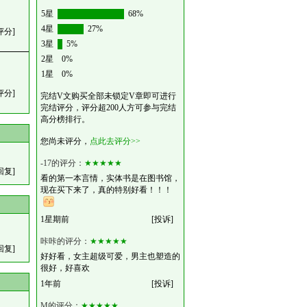
5星
68%
4星
27%
评分]
3星
5%
2星
0%
1星
0%
评分]
完结V文购买全部未锁定V章即可进行
完结评分，评分超200人方可参与完结
高分榜排行。
您尚未评分，
点此去评分>>
-17的评分：
★★★★★
回复]
看的第一本言情，实体书是在图书馆，
现在买下来了，真的特别好看！！！
1星期前
[投诉]
咔咔的评分：
★★★★★
回复]
好好看，女主超级可爱，男主也塑造的
很好，好喜欢
1年前
[投诉]
M的评分：
★★★★★