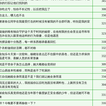
345
你的行踪让他们找到的
你吃点亏，怕你不长记性，以后把我忘了
308
在这儿，哪儿也不去
356
谢谢各位同学在我最受打击的时候没有被我的不合群吓跑，特别是我的室
321
能做的唯有独自守护这个关于时间的秘密，在他有限的生命里去追寻和等
323
也许在别人眼里他这样的行为很傻，但是他愿意
的摆设都十分熟悉，每一样东西都承载着回忆
318
个衣柜做得好丑啊，都不对称
332
俞知乐今天第一次咬钩，杨晓珍差点忍不住眼中的喜色，但还是力求保持
332
温柔可亲、善解人意的长辈形象
就是不管余子涣怎么选择，她大概都会觉得好
309
江山易改本性难移，而狗是改不了吃屎的
318
兰自信她能全身而退是不是？我们就让她全身而退
334
我见过最坏的大人，我祝福你以后吃泡面没有调料包，上厕所没有卫生
304
出差没有充电宝
候俞知乐真觉得他还是当年那个极度缺乏安全感的少年，但这话她可不敢
331
来
样？今晚要不要再验收一下？
316