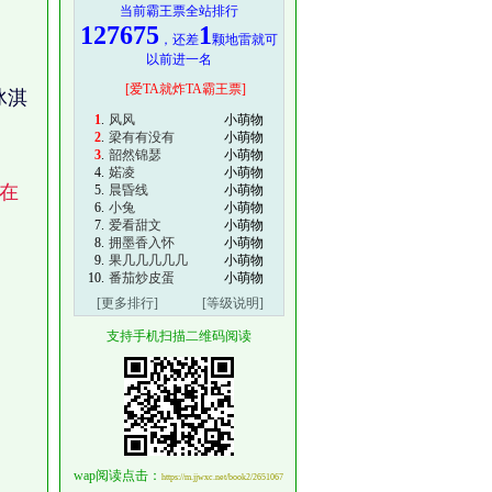
当前霸王票全站排行
127675
1
，还差
颗地雷就可
以前进一名
[爱TA就炸TA霸王票]
冰淇
1
.
风风
小萌物
2
.
梁有有没有
小萌物
3
.
韶然锦瑟
小萌物
4.
婼凌
小萌物
现在
5.
晨昏线
小萌物
6.
小兔
小萌物
7.
爱看甜文
小萌物
8.
拥墨香入怀
小萌物
9.
果几几几几几
小萌物
10.
番茄炒皮蛋
小萌物
[更多排行]
[等级说明]
支持手机扫描二维码阅读
wap阅读点击：
https://m.jjwxc.net/book2/2651067