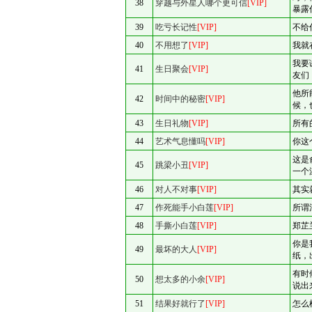
38
穿越与外星人哪个更可信
[VIP]
暴露
39
吃亏长记性
[VIP]
不给
40
不用想了
[VIP]
我就
我要
41
生日聚会
[VIP]
友们
他所
42
时间中的秘密
[VIP]
候，
43
生日礼物
[VIP]
所有
44
艺术气息懂吗
[VIP]
你这
这是
45
跳梁小丑
[VIP]
一个
46
对人不对事
[VIP]
其实
47
作死能手小白莲
[VIP]
所谓
48
手撕小白莲
[VIP]
郑芷
你是
49
最坏的大人
[VIP]
纸，
有时
50
想太多的小余
[VIP]
说出
51
结果好就行了
[VIP]
怎么