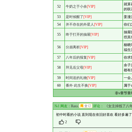
就算
52
牛奶之于小余
[VIP]
的联
53
是时候醒了
[VIP]
姜漫
54
并不存在的外星人
[VIP]
你们
抽屉
55
终于打开的抽屉
[VIP]
些其
杨晓
56
分崩离析
[VIP]
福生
57
八年后的报复
[VIP]
你求
余子
58
拜见岳父母
[VIP]
都有
59
时间送的礼物
[VIP]
一会
60
番外·此生不换
[VIP]
属于余
非v章节章
№1 网友：
Raxs.
评论：
《女主掉线了八
初中时看的小说 直到现在依旧好喜欢 看好多遍了
2