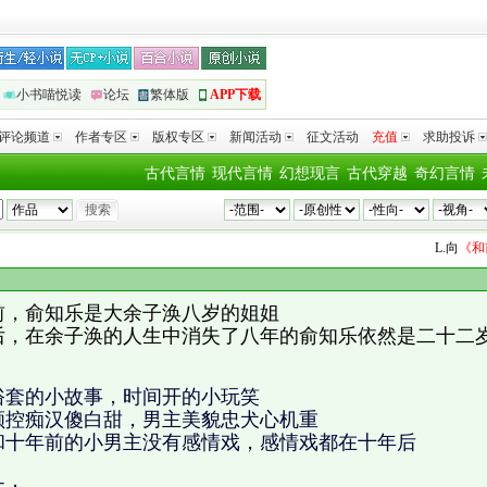
小书喵悦读
论坛
繁体版
APP下载
评论频道
作者专区
版权专区
新闻活动
征文活动
充值
求助投诉
古代言情
现代言情
幻想现言
古代穿越
奇幻言情
L.
向
《和前女友
前，俞知乐是大余子涣八岁的姐姐
后，在余子涣的人生中消失了八年的俞知乐依然是二十二
俗套的小故事，时间开的小玩笑
颜控痴汉傻白甜，男主美貌忠犬心机重
和十年前的小男主没有感情戏，感情戏都在十年后