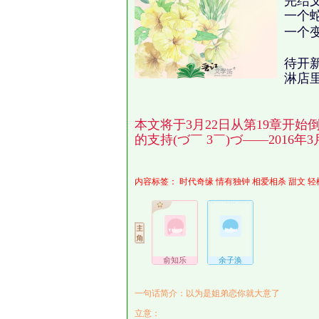
完结
一个
一个
待开
淋店
本文将于3月22日从第19章开
的支持(づ￣ 3￣)づ——2016年3
内容标签：
时代奇缘
情有独钟
相爱相杀
甜文
轻
俞知乐
余子涣
一句话简介：以为是姐弟恋你就大意了
立意：