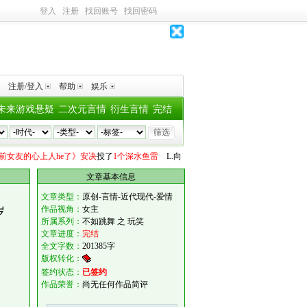
登入
注册
找回账号
找回密码
注册/登入
帮助
娱乐
未来游戏悬疑
二次元言情
衍生言情
完结
的心上人he了》安决
投了
1个深水鱼雷
L.
向
《和前女友的心上人he了》安决
投了
1个
文章基本信息
文章类型：
原创-言情-近代现代-爱情
作品视角：
女主
岁
所属系列：
不如跳舞 之 玩笑
文章进度：
完结
全文字数：
201385字
版权转化：
签约状态：
已签约
作品荣誉：
尚无任何作品简评