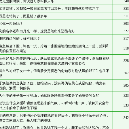
次见面的时候，你说过可以叫你乐乐
340
知道是谁，和我说一级厨师高考可以加分，所以我当然刻苦练习了
353
我是吃错药了，而且错了很多年
311
和你一起睡吗？
303
友的名字还和白月光一样，这要是闹出来还能有好
327
事吃自己的醋，好不好玩？
317
涣忽然变了脸，眸色一沉，冷着一张脸猛地抱住她的腰向上一提，抬到和
318
高的位置抵在墙边
乐生起几分恶作剧的心思，跃跃欲试地给余子涣递了个眼神，然后顺着杨
328
给出的暗示，装出一副很在意但偏要装大度的小女友姿态
将自己衬成了女壮士，但看脸决定喜恶的俞知乐对刚认识的郑芷兰也生不
367
感
子涣较劲的念头淡了些，他抬起头，没有再伪装关心或是抱歉，嘴角有一
305
浅的、洞悉一切的笑
人生中的王子第一次登场，她却眼睁睁看着他带走了她身旁的女配
323
想说些什么来缓和骤然僵硬起来的气氛，却听“喀”地一声，被解开安全带
333
扑上来的余子涣堵住了嘴
他的在意是，只要他还心安理得地过着好日子，我就恨不得亲手毁了他，
342
也尝尝家破人亡、受人唾弃的滋味
他都告诉我了，别担心，他只告诉了我一个人，我不会和别人说的，不会