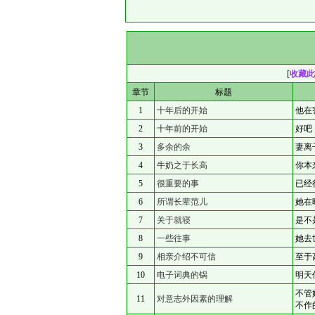
[
收藏此
章节
标题
1
十年后的开始
他在
2
十年前的开始
好吧
3
多余的余
妻离
4
牛奶之于长高
你本
5
很重要的事
已经
6
所谓长辈范儿
她在
7
关于就寝
是不
8
一些往事
她去
9
相亲介绍不可信
至于
10
电子词典的锅
明天
不管
11
对意志外因素的理解
不作