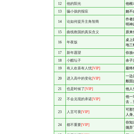
12
他的阳光
他根
13
骗小孩的报应
她不
作者
14
论如何提升主角智商
明神
15
曲线救国的真实含义
原来
桌上
16
年夜饭
地三
17
新年愿望
你放
18
小醋坛子
余子
19
有人欢喜有人忧
[VIP]
最终
一边
20
进入高中的变化
[VIP]
般固
21
也是时候了
[VIP]
他人
他一
22
不会兑现的承诺
[VIP]
去，
可那
23
人言可畏
[VIP]
人身
你知
24
都不重要
[VIP]
抛弃