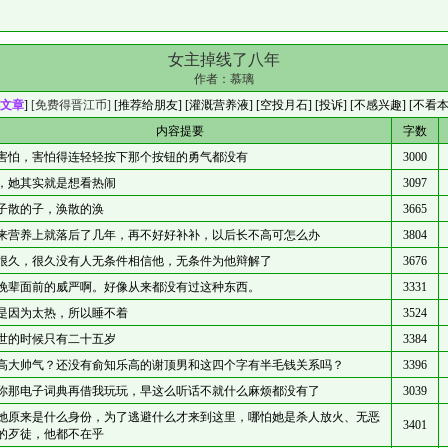
女主掉线了八年
作者：
慕璃
文章
]
[免费得晋江币]
[
推荐给朋友
] [
灌溉营养液
] [
空投月石
]
[投诉]
[不感兴趣]
[不看
内容提要
字数
害怕，害怕得连轻轻按下那个按钮的勇气都没有
3000
，她其实就是想看热闹
3097
子散的子，涣散的涣
3665
来营养上就落后了几年，再不好好补补，以后长不高可怎么办
3804
很久，很久没有人无条件相信他，无条件为他辩解了
3676
晚辈面前的威严啊。好像从来都没有过这种东西。
3331
是因为太热，所以睡不着
3524
世的时候只有二十五岁
3384
高大帅气？还没有俞知乐高的谢顶男和这四个字有半毛钱关系吗？
3396
你那电子词典再借我玩玩，早这么听话不就什么麻烦都没有了
3039
她原来是什么身份，为了逃避什么才来到这里，哪怕她是杀人放火、无恶
3401
的歹徒，他都不在乎