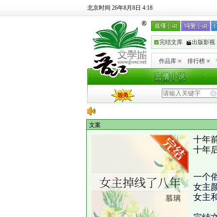
北京时间 26年8月8日 4:18
完结文库
出版影视
作品库
排行榜
文案
十年
十年
一个
女主
女主