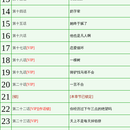
14
第十四话
奶字辈
15
第十五话
她终于腻了
16
第十六话
他也是凡人啊
17
第十七话
[VIP]
恋爱循环
18
第十八话
[VIP]
一棵树
19
第十九话
[VIP]
骑驴找马谁不会
20
第二十话
[VIP]
一言不合
21
[锁]
[本章节已锁定]
22
第二十二话
[VIP]
[作话锁]
你经历过下午三点的绝望吗
23
第二十三话
[VIP]
天上不是每天掉馅饼