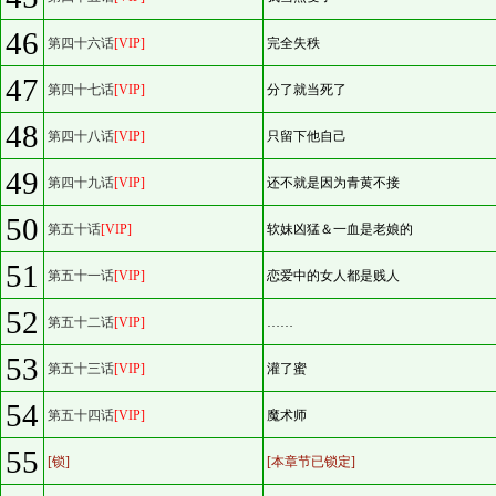
46
第四十六话
[VIP]
完全失秩
47
第四十七话
[VIP]
分了就当死了
48
第四十八话
[VIP]
只留下他自己
49
第四十九话
[VIP]
还不就是因为青黄不接
50
第五十话
[VIP]
软妹凶猛＆一血是老娘的
51
第五十一话
[VIP]
恋爱中的女人都是贱人
52
第五十二话
[VIP]
……
53
第五十三话
[VIP]
灌了蜜
54
第五十四话
[VIP]
魔术师
55
[锁]
[本章节已锁定]