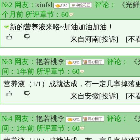
№2 网友：
xinfsl
评论：
《光鲜
81%
个月前 所评章节：
60
新的营养液来咯~加油加油加油！
来自河南
[投诉]
[不
№3 网友：
艳若桃李
评论：
《
83%
间：1年前 所评章节：
60
营养液（1/1）成就达成，有一定几率掉落
来自安徽
[投诉]
[不
№4 网友：
艳若桃李
评论：
《
83%
间：1年前 所评章节：
60