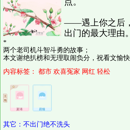
点。
——遇上你之后
出门的最大理由
*
两个老司机斗智斗勇的故事；
本文谢绝扒榜和无理取闹负分，祝看文愉快，
内容标签：
都市
欢喜冤家
网红
轻松
夏琋
易臻
其它：不出门绝不洗头