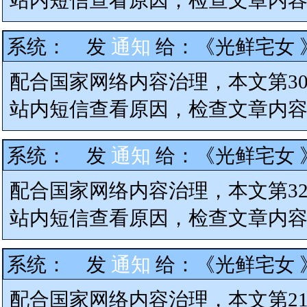
站内短信查看原因，检查文章内
系统：
发
通知
给：
《光鲜宅女 
配合国家网络内容治理，本文第3
站内短信查看原因，检查文章内
系统：
发
通知
给：
《光鲜宅女 
配合国家网络内容治理，本文第3
站内短信查看原因，检查文章内
系统：
发
通知
给：
《光鲜宅女 
配合国家网络内容治理，本文第2