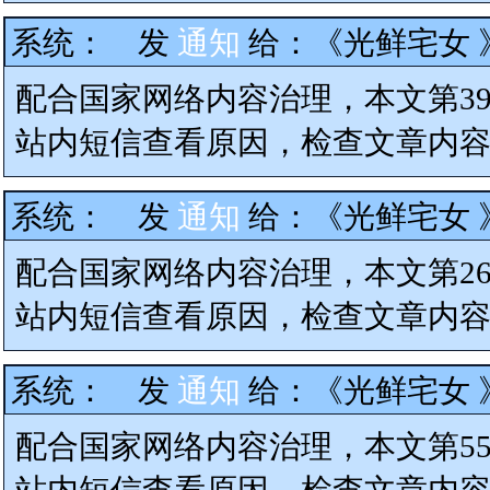
系统：
发
通知
给：
《光鲜宅女 
配合国家网络内容治理，本文第3
站内短信查看原因，检查文章内
系统：
发
通知
给：
《光鲜宅女 
配合国家网络内容治理，本文第2
站内短信查看原因，检查文章内
系统：
发
通知
给：
《光鲜宅女 
配合国家网络内容治理，本文第5