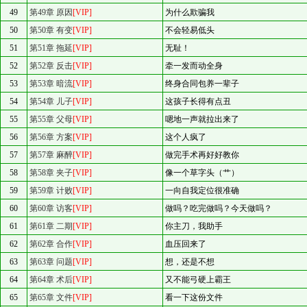
49
第49章 原因
[VIP]
为什么欺骗我
50
第50章 有变
[VIP]
不会轻易低头
51
第51章 拖延
[VIP]
无耻！
52
第52章 反击
[VIP]
牵一发而动全身
53
第53章 暗流
[VIP]
终身合同包养一辈子
54
第54章 儿子
[VIP]
这孩子长得有点丑
55
第55章 父母
[VIP]
嗯地一声就拉出来了
56
第56章 方案
[VIP]
这个人疯了
57
第57章 麻醉
[VIP]
做完手术再好好教你
58
第58章 夹子
[VIP]
像一个草字头（艹）
59
第59章 计败
[VIP]
一向自我定位很准确
60
第60章 访客
[VIP]
做吗？吃完做吗？今天做吗？
61
第61章 二期
[VIP]
你主刀，我助手
62
第62章 合作
[VIP]
血压回来了
63
第63章 问题
[VIP]
想，还是不想
64
第64章 术后
[VIP]
又不能弓硬上霸王
65
第65章 文件
[VIP]
看一下这份文件