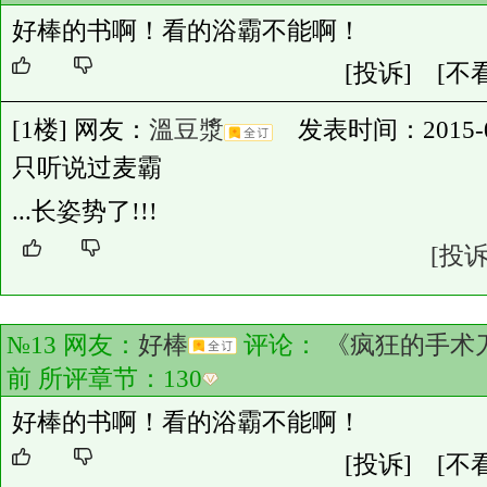
好棒的书啊！看的浴霸不能啊！
[投诉]
[不
[1楼] 网友：
溫豆漿
发表时间：2015-07-
只听说过麦霸
...长姿势了!!!
[投诉
№13 网友：
好棒
评论：
《疯狂的手术
前 所评章节：
130
好棒的书啊！看的浴霸不能啊！
[投诉]
[不