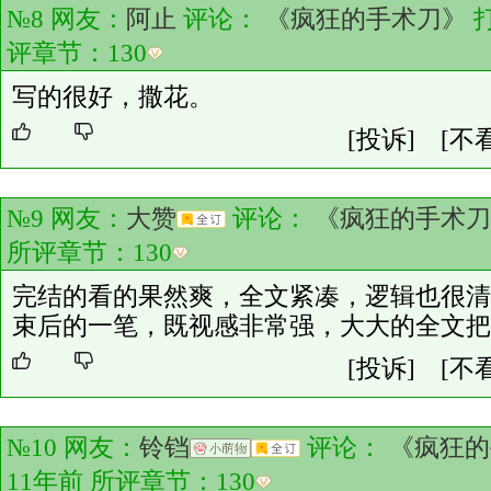
№8 网友：
阿止
评论：
《疯狂的手术刀》
评章节：
130
写的很好，撒花。
[投诉]
[不
№9 网友：
大赞
评论：
《疯狂的手术刀
所评章节：
130
完结的看的果然爽，全文紧凑，逻辑也很清
束后的一笔，既视感非常强，大大的全文把
[投诉]
[不
№10 网友：
铃铛
评论：
《疯狂的
11年前 所评章节：
130