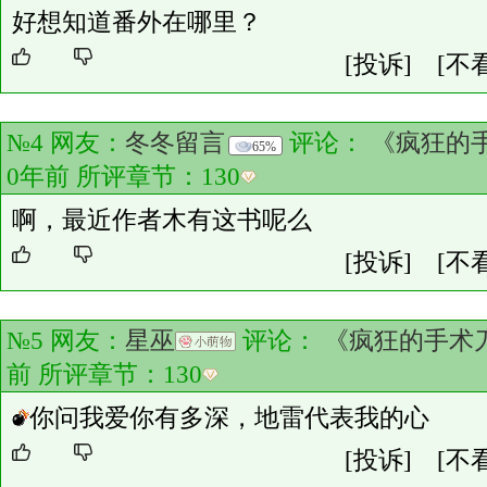
好想知道番外在哪里？
[投诉]
[不
№4 网友：
冬冬留言
评论：
《疯狂的
65%
0年前 所评章节：
130
啊，最近作者木有这书呢么
[投诉]
[不
№5 网友：
星巫
评论：
《疯狂的手术
前 所评章节：
130
你问我爱你有多深，地雷代表我的心
[投诉]
[不