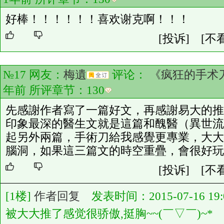
好棒！！！！！！喜欢谢克啊！！！
[投诉]
[不
№17 网友：
梅遺
评论：
《疯狂的手术
年前 所评章节：
130
先感謝作者寫了一篇好文，再感謝易大的推
印象最深的醫生文就是這篇和醜醫（異世流
起另外兩篇，手術刀給我感覺更專業，大大
腦洞，如果這三篇文的時空重疊，會很好玩
[投诉]
[不
[1楼]
作者回复
发表时间：2015-07-16 19:0
被大大推了感觉很骄傲,挺胸~~(￣▽￣)~*