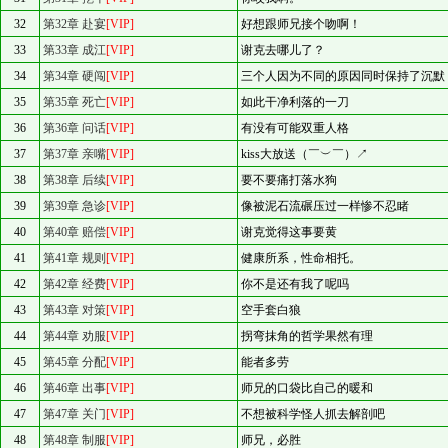
32
第32章 赴宴
[VIP]
好想跟师兄接个吻啊！
33
第33章 成江
[VIP]
谢克去哪儿了？
34
第34章 硬闯
[VIP]
三个人因为不同的原因同时保持了沉默
35
第35章 死亡
[VIP]
如此干净利落的一刀
36
第36章 问话
[VIP]
有没有可能双重人格
37
第37章 亲嘴
[VIP]
kiss大放送（￣︶￣）↗
38
第38章 后续
[VIP]
要不要痛打落水狗
39
第39章 急诊
[VIP]
像被泥石流碾压过一样惨不忍睹
40
第40章 赔偿
[VIP]
谢克觉得这事要黄
41
第41章 规则
[VIP]
健康所系，性命相托。
42
第42章 经费
[VIP]
你不是还有我了呢吗
43
第43章 对策
[VIP]
空手套白狼
44
第44章 劝服
[VIP]
拐弯抹角的哲学果然有理
45
第45章 分配
[VIP]
能者多劳
46
第46章 出事
[VIP]
师兄的口袋比自己的暖和
47
第47章 关门
[VIP]
不想被科学怪人抓去解剖吧
48
第48章 制服
[VIP]
师兄，必胜