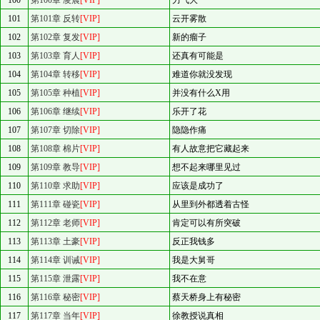
100
第100章 凌晨
[VIP]
力气大
101
第101章 反转
[VIP]
云开雾散
102
第102章 复发
[VIP]
新的瘤子
103
第103章 育人
[VIP]
还真有可能是
104
第104章 转移
[VIP]
难道你就没发现
105
第105章 种植
[VIP]
并没有什么X用
106
第106章 继续
[VIP]
乐开了花
107
第107章 切除
[VIP]
隐隐作痛
108
第108章 棉片
[VIP]
有人故意把它藏起来
109
第109章 教导
[VIP]
想不起来哪里见过
110
第110章 求助
[VIP]
应该是成功了
111
第111章 碰瓷
[VIP]
从里到外都透着古怪
112
第112章 老师
[VIP]
肯定可以有所突破
113
第113章 土豪
[VIP]
反正我钱多
114
第114章 训诫
[VIP]
我是大舅哥
115
第115章 泄露
[VIP]
我不在意
116
第116章 秘密
[VIP]
蔡天桥身上有秘密
117
第117章 当年
[VIP]
徐教授说真相