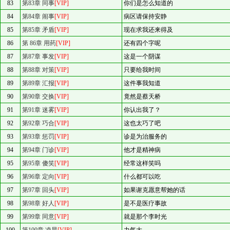
83
第83章 同事
[VIP]
你们是怎么知道的
84
第84章 闹事
[VIP]
病区请保持安静
85
第85章 矛盾
[VIP]
现在求我还来得及
86
第 86章 用药
[VIP]
还有四个字呢
87
第87章 事发
[VIP]
这是一个阴谋
88
第88章 对策
[VIP]
只要给我时间
89
第89章 汇报
[VIP]
这件事我知道
90
第90章 交换
[VIP]
竟然是蔡天桥
91
第91章 迷雾
[VIP]
你认出我了？
92
第92章 巧合
[VIP]
这也太巧了吧
93
第93章 惩罚
[VIP]
诊是为治服务的
94
第94章 门诊
[VIP]
他才是精神病
95
第95章 傻笑
[VIP]
经常这样笑吗
96
第96章 定向
[VIP]
什么都可以吃
97
第97章 回头
[VIP]
如果谢克愿意帮她的话
98
第98章 好人
[VIP]
是不是医疗事故
99
第99章 同意
[VIP]
就是那个李时光