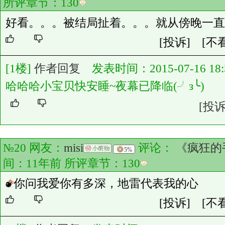
所评章节：
130
好看。。。被结局扯着。。。就从傍晚一直
[投诉]
[不
[1楼]
作者回复
发表时间：2015-07-16 18:5
哈哈哈小宝贝快安睡~夜幕已降临(╯з╰)
[投诉
№20 网友：
misi
评论：
《疯狂的
5%
间：11年前 所评章节：
130
你问我爱你有多深，地雷代表我的心
[投诉]
[不