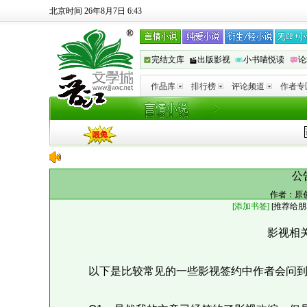
北京时间 26年8月7日 6:43
完结文库
出版影视
小书喵悦读
论
作品库
排行榜
评论频道
作者专
公
作者：
原
[添加书签]
[
推荐给朋
影视相
以下是比较常见的一些影视签约中作者会问到的