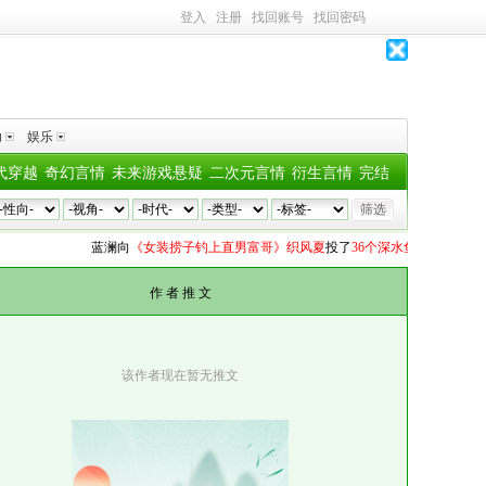
登入
注册
找回账号
找回密码
助
娱乐
代穿越
奇幻言情
未来游戏悬疑
二次元言情
衍生言情
完结
蓝澜
向
《女装捞子钓上直男富哥》织风夏
投了
36个深水鱼雷
蓝澜
向
《姐夫
作 者 推 文
该作者现在暂无推文