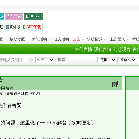
坛
繁体版
APP下载
区
版权专区
新闻活动
征文活动
充值
求助投诉
注册/登入
帮
古代言情
现代言情
幻想现言
古
告
创网编辑
友
]
[免费得晋江币]
[投诉]
关作者答疑
问题，这里做了一下QA解答，实时更新。