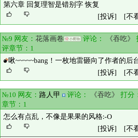
第六章 回复理智是错别字 恢复
[投诉]
[不
№9 网友：
花落画卷
评论：
《吞吃》
评章节：
1
啾~~~~~bang！一枚地雷砸向了作者的后
[投诉]
[不
№10 网友：
路人甲
评论：
《吞吃》
打分
章节：
1
怎么有点乱，不像是果果的风格:-O
[投诉]
[不