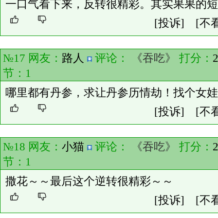
一口气看下来，反转很精彩。其实果果的短
[投诉]
[不
№17 网友：
路人
评论：
《吞吃》
打分：
节：
1
哪里都有丹参，求让丹参历情劫！找个女娃
[投诉]
[不
№18 网友：
小猫
评论：
《吞吃》
打分：
节：
1
撒花～～最后这个逆转很精彩～～
[投诉]
[不