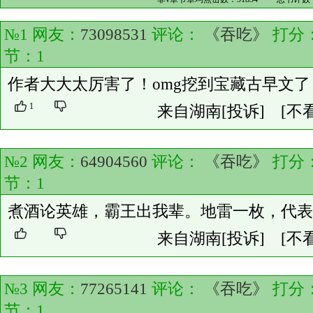
№1 网友：
73098531
评论：
《吞吃》
打分
节：
1
作者大大太厉害了！omg挖到宝藏古早文
1
来自湖南
[投诉]
[不
№2 网友：
64904560
评论：
《吞吃》
打分
节：
1
煮酒论英雄，霸王出我辈。地雷一枚，代表
来自湖南
[投诉]
[不
№3 网友：
77265141
评论：
《吞吃》
打分
节：
1