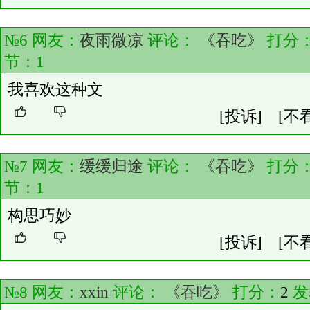
№6 网友：
夜雨微凉
评论：
《吞吃》
打分
节：
1
我喜欢这种文
[投诉]
[不
№7 网友：
缓缓归途
评论：
《吞吃》
打分
节：
1
构思巧妙
[投诉]
[不
№8 网友：
xxin
评论：
《吞吃》
打分：
2
发