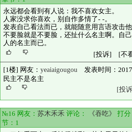
永远都会看到有人说：我不喜欢女主。
人家没求你喜欢，别自作多情了- -。
发表自己看法而已，就能随意用言语攻击他
不要脸就是不要脸，还扯什么名主啊。自己
人的名主而已。
[投诉]
[不
[1楼] 网友：
yeaiaigougou
发表时间：2017-02-
民主不是名主
[投诉
№16 网友：
苏木禾禾
评论：
《吞吃》
打分
节：
1