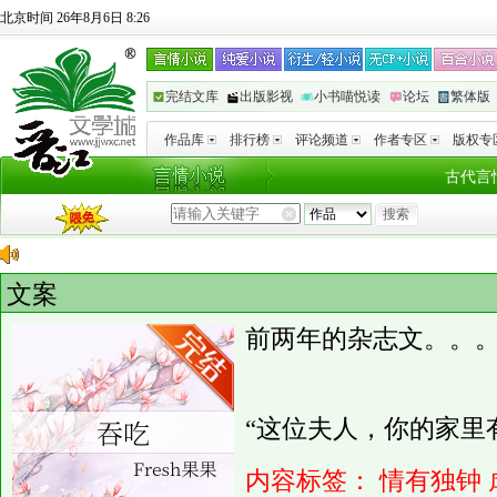
北京时间 26年8月6日 8:26
完结文库
出版影视
小书喵悦读
论坛
繁体版
作品库
排行榜
评论频道
作者专区
版权专
古代言
文案
前两年的杂志文。。
“这位夫人，你的家里
内容标签：
情有独钟