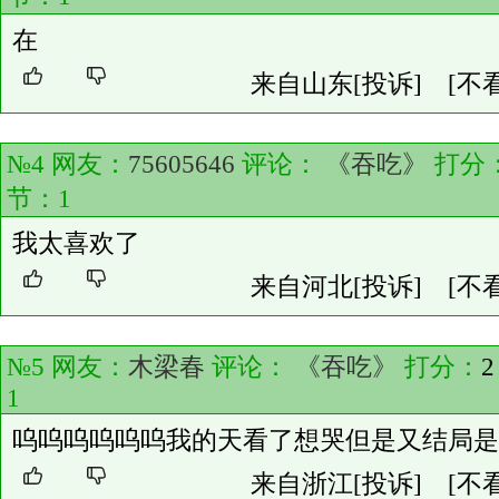
在
来自山东
[投诉]
[不
№4 网友：
75605646
评论：
《吞吃》
打分
节：
1
我太喜欢了
来自河北
[投诉]
[不
№5 网友：
木梁春
评论：
《吞吃》
打分：
2
1
呜呜呜呜呜呜我的天看了想哭但是又结局是
来自浙江
[投诉]
[不