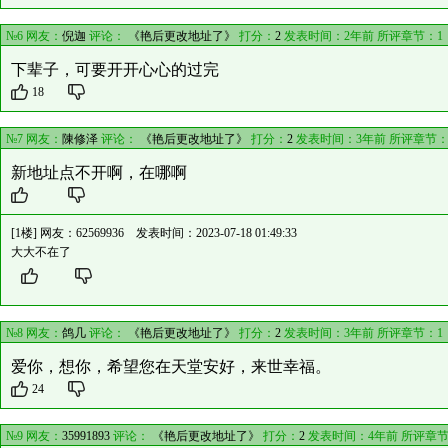
№6 网友：
倪迦
评论：
《艳后更改地址了》
打分：
2
发表时间：2年前 所评章节：
1
下辈子，可要开开心心的过完
18
№7 网友：
陳修泽
评论：
《艳后更改地址了》
打分：
2
发表时间：3年前 所评章节
新地址点不开啊，在哪啊
[1楼] 网友：
62569936
发表时间：2023-07-18 01:49:33
大大不在了
№8 网友：
鸽几
评论：
《艳后更改地址了》
打分：
2
发表时间：3年前 所评章节：
1
爱你，想你，希望您在天堂安好，来世幸福。
24
№9 网友：
35991893
评论：
《艳后更改地址了》
打分：
2
发表时间：4年前 所评章