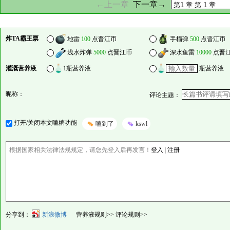
←上一章
下一章→
炸TA霸王票
地雷
100
点晋江币
手榴弹
500
点晋江币
浅水炸弹
5000
点晋江币
深水鱼雷
10000
点晋
灌溉营养液
1瓶营养液
瓶营养液
昵称：
评论主题：
打开/关闭本文嗑糖功能
嗑到了
kswl
根据国家相关法律法规规定，请您先登入后再发言！
登入
|
注册
分享到：
新浪微博
营养液规则>>
评论规则>>