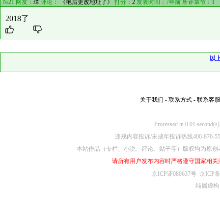
№21 网友：
璋
评论：
《艳后更改地址了》
打分：
2
发表时间：7年前 所评章节：
1
2018了
以
关于我们
-
联系方式
-
联系客
Processed in 0.01
违规内容投诉/未成年投诉热线400-870-5
本站作品（专栏、小说、评论、贴子等）版权均为原创
请所有用户发布内容时严格遵守国家相关
京ICP证080637号
京ICP备
纯属虚构