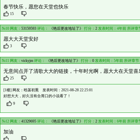
春节快乐，愿您在天堂也快乐
15
№10 网友：
53159593
评论：
《艳后更改地址了》
打分：
2
发表时间：4年前 所评章
愿大大天堂安好
3
№11 网友：
vickyjm
评论：
《艳后更改地址了》
打分：
0
发表时间：5年前 所评章节
无意间点开了清歌大大的链接，十年时光啊，愿大大在天堂喜
25
[1楼] 网友：
晗菡初熏
发表时间：2021-08-28 22:25:01
好想大大，好久没有合胃口的小说看了！
9
№12 网友：
41329695
评论：
《艳后更改地址了》
打分：
2
发表时间：6年前 所评章
加油