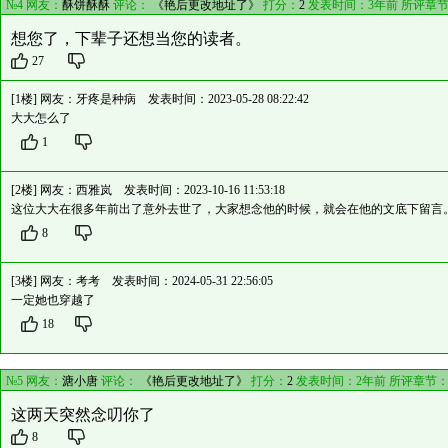
№4 网友：
酥饼酥酥
评论：
《艳后更改地址了》
打分：
2
发表时间：3年前 所评章
想您了，下辈子还想当您的读者。
27
[1楼] 网友：
牙疼是种病
发表时间：2023-05-28 08:22:42
大大怎么了
1
[2楼] 网友：
西雅岚
发表时间：2023-10-16 11:53:18
这位大大在很多年前出了意外去世了，大家想念他的时候，就会在他的文底下留言
8
[3楼] 网友：
考考
发表时间：2024-05-31 22:56:05
一定她也穿越了
18
№5 网友：
溏小唐
评论：
《艳后更改地址了》
打分：
2
发表时间：2年前 所评章节
这两天突然念叨你了
8