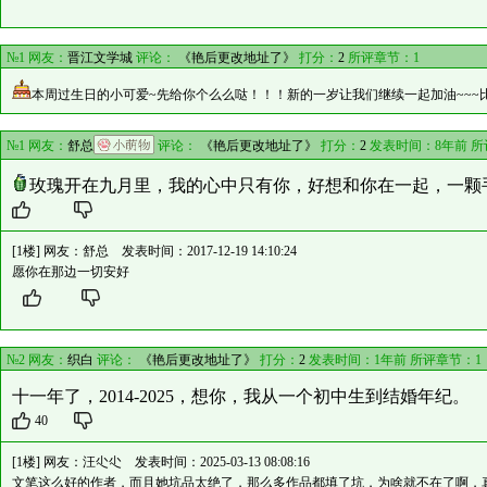
№1 网友：
晋江文学城
评论：
《艳后更改地址了》
打分：
2
所评章节：1
本周过生日的小可爱~先给你个么么哒！！！新的一岁让我们继续一起加油~~~
№1 网友：
舒总
评论：
《艳后更改地址了》
打分：
2
发表时间：8年前 
玫瑰开在九月里，我的心中只有你，好想和你在一起，一颗
[1楼] 网友：
舒总
发表时间：2017-12-19 14:10:24
愿你在那边一切安好
№2 网友：
织白
评论：
《艳后更改地址了》
打分：
2
发表时间：1年前 所评章节：
1
十一年了，2014-2025，想你，我从一个初中生到结婚年纪。
40
[1楼] 网友：
汪尐尐
发表时间：2025-03-13 08:08:16
文笔这么好的作者，而且她坑品太绝了，那么多作品都填了坑，为啥就不在了啊，