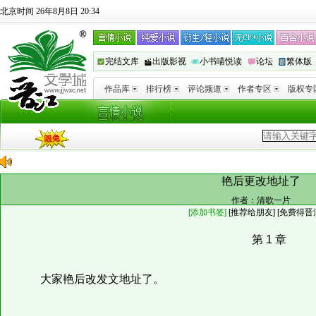
北京时间 26年8月8日 20:34
完结文库
出版影视
小书喵悦读
论坛
繁体版
作品库
排行榜
评论频道
作者专区
版权专
艳后更改地址了
作者：
清歌一片
[添加书签]
[
推荐给朋友
]
[免费得晋
第 1 章
大家艳后改发文地址了。