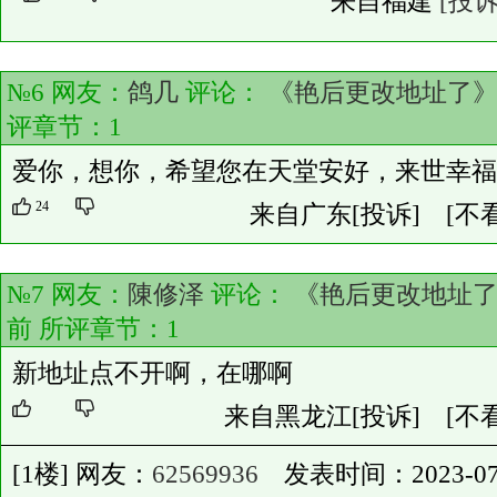
来自福建
[投诉
№6 网友：
鸽几
评论：
《艳后更改地址了
评章节：
1
爱你，想你，希望您在天堂安好，来世幸福
24
来自广东
[投诉]
[不
№7 网友：
陳修泽
评论：
《艳后更改地址
前 所评章节：
1
新地址点不开啊，在哪啊
来自黑龙江
[投诉]
[不
[1楼] 网友：
62569936
发表时间：2023-07-18