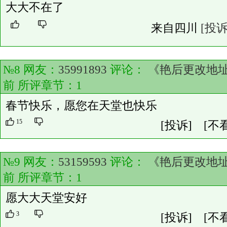
大大不在了
来自四川
[投诉
№8 网友：
35991893
评论：
《艳后更改地
前 所评章节：
1
春节快乐，愿您在天堂也快乐
15
[投诉]
[不
№9 网友：
53159593
评论：
《艳后更改地
前 所评章节：
1
愿大大天堂安好
3
[投诉]
[不