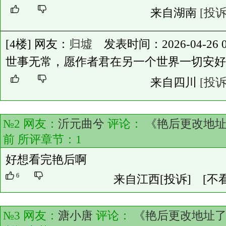
来自湖南
[投诉
[4楼] 网友：
归墟
发表时间：2026-04-26 01
世事无常，愿作者君在另一个世界一切安好
来自四川
[投诉
№2 网友：
沂元曲兮
评论：
《艳后更改地
前 所评章节：
1
好想看完艳后啊
6
来自江西
[投诉]
[不
№3 网友：
溏小唐
评论：
《艳后更改地址