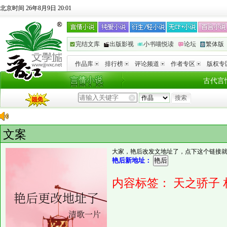
北京时间 26年8月9日 20:01
完结文库
出版影视
小书喵悦读
论坛
繁体版
作品库
排行榜
评论频道
作者专区
版权专
古代言
文案
大家，艳后改发文地址了，点下这个链接
艳后新地址：
内容标签：
天之骄子