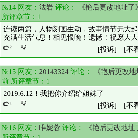
№14 网友：
法岩
评论：
《艳后更改地址了
所评章节：
1
连读两篇，人物刻画生动，故事情节无大起
充满生活气息！相见恨晚！遗憾！祝愿大大
2
[投诉]
[不
№15 网友：
20143324
评论：
《艳后更改地
前 所评章节：
1
2019.6.12！我把你介绍给姐妹了
1
[投诉]
[不
№16 网友：
唯妮蓉
评论：
《艳后更改地址
所评章节：
1