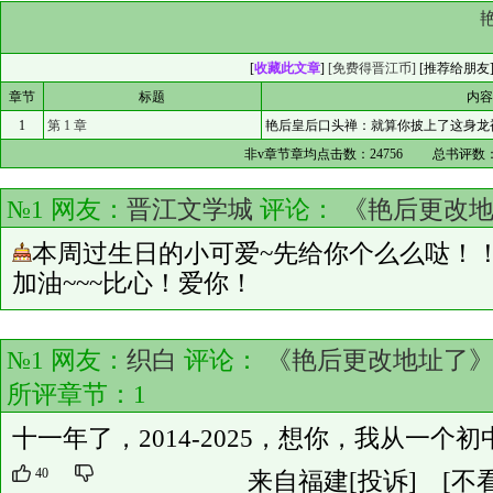
[
收藏此文章
]
[免费得晋江币]
[
推荐给朋友
章节
标题
内
1
第 1 章
艳后皇后口头禅：就算你披上了这身龙
非v章节章均点击数：
24756
总书评数
№1 网友：
晋江文学城
评论：
《艳后更改
本周过生日的小可爱~先给你个么么哒！
加油~~~比心！爱你！
№1 网友：
织白
评论：
《艳后更改地址了
所评章节：
1
十一年了，2014-2025，想你，我从一个
40
来自福建
[投诉]
[不