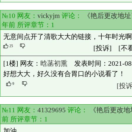
№10 网友：
vickyjm
评论：
《艳后更改地址
年前 所评章节：
1
无意间点开了清歌大大的链接，十年时光啊
25
[投诉]
[不
[1楼] 网友：
晗菡初熏
发表时间：2021-08-28
好想大大，好久没有合胃口的小说看了！
9
[投诉
№11 网友：
41329695
评论：
《艳后更改地
前 所评章节：
1
加油