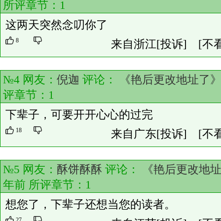
所评章节：
1
这两天突然念叨你了
8
来自浙江
[投诉]
[不
№4 网友：
倪迦
评论：
《艳后更改地址了
评章节：
1
下辈子，可要开开心心的过完
18
来自广东
[投诉]
[不
№5 网友：
酥饼酥酥
评论：
《艳后更改地
年前 所评章节：
1
想您了，下辈子还想当您的读者。
27