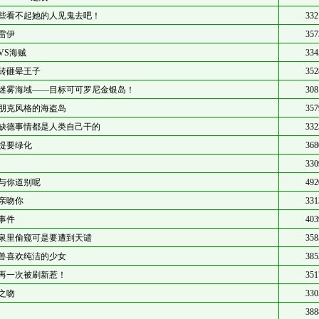
些看不起她的人见鬼去吧！
332
雷伊
357
VS海贼
334
砖砸晕王子
352
迷雾海域——目标可可罗尼金银岛！
308
朋克风格的海盗岛
357
缺德事情都是人类自己干的
332
提要绿化
368
330
与你道别呢
492
亲吻你
331
事件
403
泉里偷窥可是要遭到天谴
358
兽喜欢纯洁的少女
385
再一次被刷新惹！
351
之吻
330
388