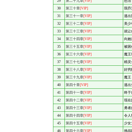
29
第二十九章
[VIP]
想活
30
第三十章
[VIP]
我乔
31
第三十一章
[VIP]
逃出
32
第三十二章
[VIP]
美少
33
第三十三章
[VIP]
就让
34
第三十四章
[VIP]
向她
35
第三十五章
[VIP]
被困
36
第三十六章
[VIP]
魔王
37
第三十七章
[VIP]
精灵
38
第三十八章
[VIP]
好穷
39
第三十九章
[VIP]
魔王
40
第四十章
[VIP]
逃出
41
第四十一章
[VIP]
终于
42
第四十二章
[VIP]
现在
43
第四十三章
[VIP]
勇者
44
第四十四章
[VIP]
令人
45
第四十五章
[VIP]
少女
46
第四十六章
[VIP]
挑战