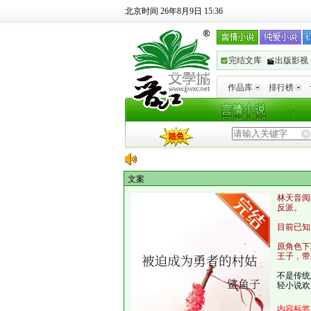
北京时间 26年8月9日 15:36
完结文库
出版影视
作品库
排行榜
文案
林天音阅
反派。
目前已知
原角色下
王子，带
不是传统
轻小说欢
内容标签