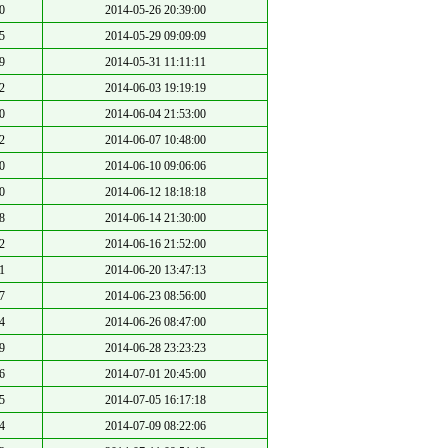
0
2014-05-26 20:39:00
5
2014-05-29 09:09:09
9
2014-05-31 11:11:11
2
2014-06-03 19:19:19
0
2014-06-04 21:53:00
2
2014-06-07 10:48:00
0
2014-06-10 09:06:06
0
2014-06-12 18:18:18
8
2014-06-14 21:30:00
2
2014-06-16 21:52:00
1
2014-06-20 13:47:13
7
2014-06-23 08:56:00
4
2014-06-26 08:47:00
9
2014-06-28 23:23:23
6
2014-07-01 20:45:00
5
2014-07-05 16:17:18
4
2014-07-09 08:22:06