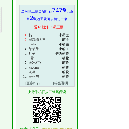
7479
当前霸王票全站排行
，还
2
差
颗地雷就可以前进一名
[爱TA就炸TA霸王票]
1
.
朽
小霸主
2
.
威武糖大王
萌主
3
.
Lydia
小萌主
4.
芽芽芽
小萌主
5.
叶子
进阶萌物
6.
S君
萌物
7.
送冰棍的
萌物
8.
kagome
萌物
9.
龙凜
萌物
10.
云休与
萌物
[更多排行]
[等级说明]
支持手机扫描二维码阅读
wap阅读点击：
https://m.jjwxc.net/book2/1927527