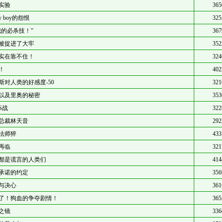
实验
365
ry boy的怨恨
325
我的必杀技！”
367
被捉进了大牢
352
实在靠不住！
324
！
402
斯对人类的好感度-50
321
以及里奥的秘密
353
S战
322
总裁林天音
292
法师猝
433
再临
321
都是谎言的人类们
414
承诺的约定
356
与决心
361
了！狗血的争夺剧情！
365
之镜
336