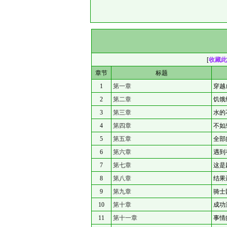
[
收藏此
章节
标题
1
第一章
穿越
2
第二章
饥饿
3
第三章
水的
4
第四章
不如
5
第五章
全部
6
第六章
遇到
7
第七章
这是
8
第八章
结果
9
第九章
骑士
10
第十章
成功
11
第十一章
事情