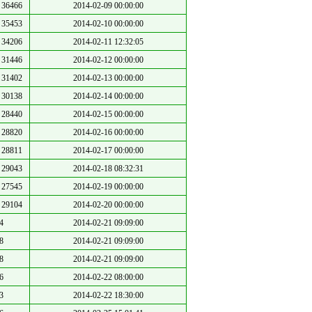
36466
2014-02-09 00:00:00
35453
2014-02-10 00:00:00
34206
2014-02-11 12:32:05
31446
2014-02-12 00:00:00
31402
2014-02-13 00:00:00
30138
2014-02-14 00:00:00
28440
2014-02-15 00:00:00
28820
2014-02-16 00:00:00
28811
2014-02-17 00:00:00
29043
2014-02-18 08:32:31
27545
2014-02-19 00:00:00
29104
2014-02-20 00:00:00
4
2014-02-21 09:09:00
8
2014-02-21 09:09:00
8
2014-02-21 09:09:00
6
2014-02-22 08:00:00
3
2014-02-22 18:30:00