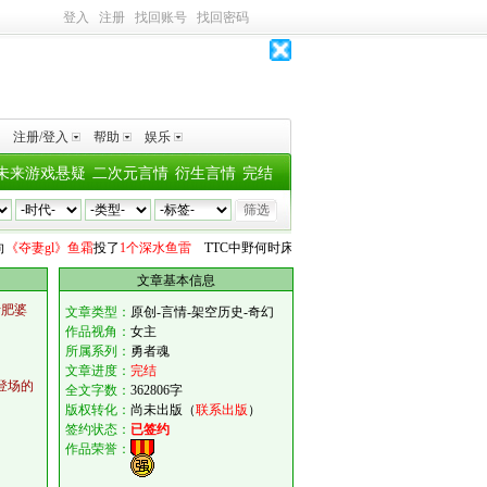
登入
注册
找回账号
找回密码
注册/登入
帮助
娱乐
未来游戏悬疑
二次元言情
衍生言情
完结
妻gl》鱼霜
投了
1个深水鱼雷
TTC中野何时床上混战
向
《逃离玫瑰岛》木苏里
投了
2
文章基本信息
斤肥婆
文章类型：
原创-言情-架空历史-奇幻
作品视角：
女主
所属系列：
勇者魂
文章进度：
完结
登场的
全文字数：
362806字
版权转化：
尚未出版（
联系出版
）
签约状态：
已签约
作品荣誉：