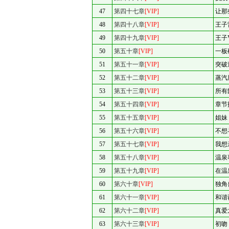
47
第四十七章
[VIP]
让那
48
第四十八章
[VIP]
王子
49
第四十九章
[VIP]
王子
50
第五十章
[VIP]
一板
51
第五十一章
[VIP]
突破
52
第五十二章
[VIP]
蒸汽
53
第五十三章
[VIP]
所有
54
第五十四章
[VIP]
章节
55
第五十五章
[VIP]
姐妹
56
第五十六章
[VIP]
不想
57
第五十七章
[VIP]
我想
58
第五十八章
[VIP]
温泉
59
第五十九章
[VIP]
在温
60
第六十章
[VIP]
独角
61
第六十一章
[VIP]
和谐
62
第六十二章
[VIP]
真爱
63
第六十三章
[VIP]
初吻