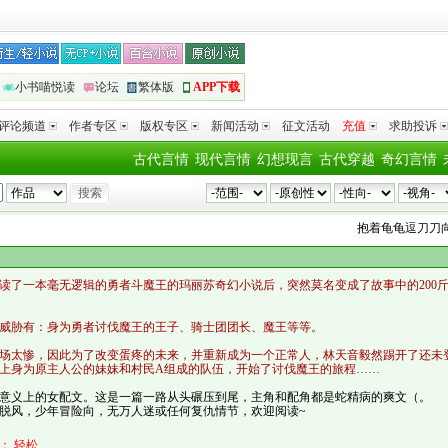
小书喵悦读
论坛
繁体版
APP下载
评论频道
作者专区
版权专区
新闻活动
征文活动
充值
求助投诉
古代言情
现代言情
幻想现言
古代穿越
奇幻言情
抱着龟龟逗刀刀
向
《夺
读了一本毫无逻辑的勇者斗魔王的玛丽苏奇幻小说后，突然莫名变成了故事中的200
威胁有：身为勇者讨伐魔王的王子、骑士团团长、魔王等等。
场太惨，因此为了改变蛋疼的未来，并重新成为一个正常人，林天音毅然踢开了还未
上身为原主人公的妹妹和村民A组成的队伍，开始了讨伐魔王的旅程……
意义上的女配文。这是一篇一路从头碾压到尾，主角和配角都是蛇精病的爽文（。
脱风，少年冒险向，无万人迷或任何复仇情节，欢迎阅读~
：
轻松