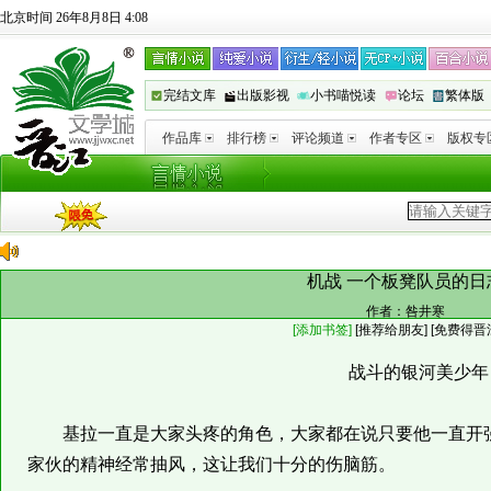
北京时间 26年8月8日 4:08
完结文库
出版影视
小书喵悦读
论坛
繁体版
作品库
排行榜
评论频道
作者专区
版权专
机战 一个板凳队员的日
作者：
咎井寒
[添加书签]
[
推荐给朋友
]
[免费得晋
战斗的银河美少年
基拉一直是大家头疼的角色，大家都在说只要他一直开强
家伙的精神经常抽风，这让我们十分的伤脑筋。