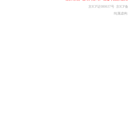
京ICP证080637号
京ICP备
纯属虚构