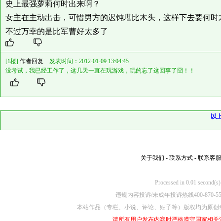
史上最强萝莉何时出来啊？
女主在主动出击，可惜男方的迟钝堪比木头，这样下去要何时
不过万幸的是比军曹好太多了
[1楼]
作者回复
发表时间：2012-01-09 13:04:45
没考试，我已经工作了，这几天一直在玩游戏，玩的忘了这回事了囧！！
以
关于我们
-
联系方式
-
联系客
Processed in 0.01
违规内容投诉/未成年投诉热线400-870-5
本站作品（专栏、小说、评论、贴子等）版权均为原创
请所有用户发布内容时严格遵守国家相关