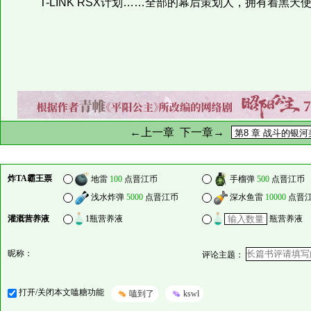
T-LINK RSX计划……全部的幕后策划人，拥有着黑天
←上一章
下一章→
炸TA霸王票
地雷
100
点晋江币
手榴弹
500
点晋江币
浅水炸弹
5000
点晋江币
深水鱼雷
10000
点晋
灌溉营养液
1瓶营养液
瓶营养液
昵称：
评论主题：
打开/关闭本文嗑糖功能
嗑到了
kswl