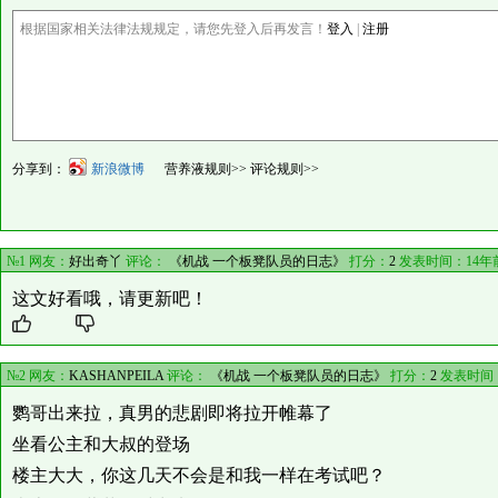
根据国家相关法律法规规定，请您先登入后再发言！
登入
|
注册
分享到：
新浪微博
营养液规则>>
评论规则>>
№1 网友：
好出奇丫
评论：
《机战 一个板凳队员的日志》
打分：
2
发表时间：14年
这文好看哦，请更新吧！
№2 网友：
KASHANPEILA
评论：
《机战 一个板凳队员的日志》
打分：
2
发表时间：
鹦哥出来拉，真男的悲剧即将拉开帷幕了
坐看公主和大叔的登场
楼主大大，你这几天不会是和我一样在考试吧？