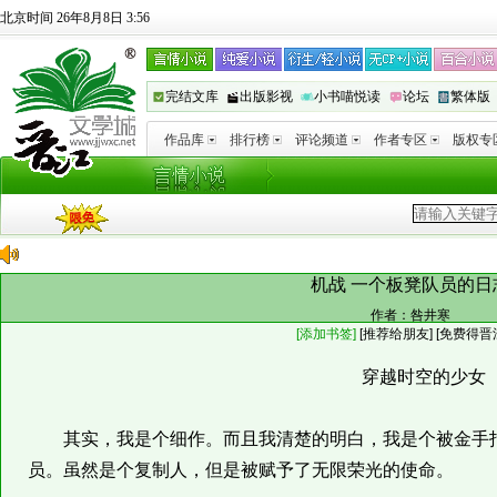
北京时间 26年8月8日 3:56
完结文库
出版影视
小书喵悦读
论坛
繁体版
作品库
排行榜
评论频道
作者专区
版权专
机战 一个板凳队员的日
作者：
咎井寒
[添加书签]
[
推荐给朋友
]
[免费得晋
穿越时空的少女
其实，我是个细作。而且我清楚的明白，我是个被金手指
员。虽然是个复制人，但是被赋予了无限荣光的使命。