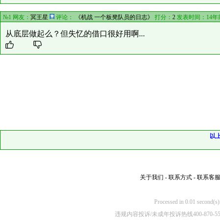
№1 网友：
冥王星
评论：
《机战 一个板凳队员的日志》
打分：
2
发表时间：14年
从底层做起么？但失忆的借口很好用啊...
以
关于我们
-
联系方式
-
联系客
Processed in 0.01
违规内容投诉/未成年投诉热线400-870-5