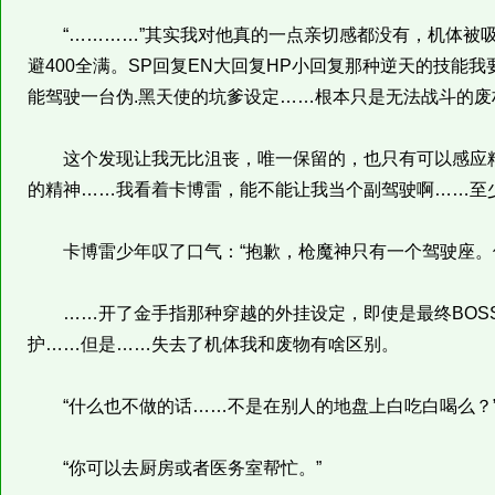
“…………”其实我对他真的一点亲切感都没有，机体被吸
避400全满。SP回复EN大回复HP小回复那种逆天的技能
能驾驶一台伪.黑天使的坑爹设定……根本只是无法战斗的废
这个发现让我无比沮丧，唯一保留的，也只有可以感应精
的精神……我看着卡博雷，能不能让我当个副驾驶啊……至
卡博雷少年叹了口气：“抱歉，枪魔神只有一个驾驶座。但
……开了金手指那种穿越的外挂设定，即使是最终BOSS
护……但是……失去了机体我和废物有啥区别。
“什么也不做的话……不是在别人的地盘上白吃白喝么？
“你可以去厨房或者医务室帮忙。”