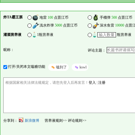
炸TA霸王票
地雷
100
点晋江币
手榴弹
500
点晋江币
浅水炸弹
5000
点晋江币
深水鱼雷
10000
点晋
灌溉营养液
1瓶营养液
瓶营养液
昵称：
评论主题：
打开/关闭本文嗑糖功能
嗑到了
kswl
根据国家相关法律法规规定，请您先登入后再发言！
登入
|
注册
分享到：
新浪微博
营养液规则>>
评论规则>>