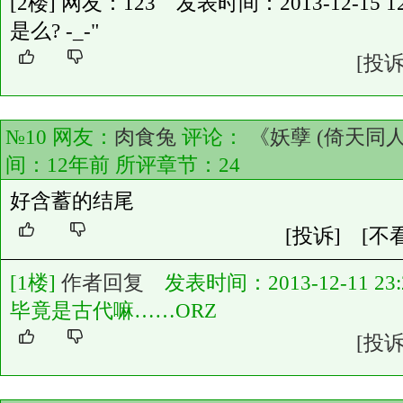
[2楼] 网友：123 发表时间：2013-12-15 12:
是么? -_-"
[投诉
№10 网友：
肉食兔
评论：
《妖孽 (倚天同人
间：12年前 所评章节：
24
好含蓄的结尾
[投诉]
[不
[1楼]
作者回复
发表时间：2013-12-11 23:2
毕竟是古代嘛……ORZ
[投诉