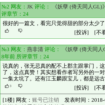
№2 网友：
JK
评论：
《妖孽 (倚天同人GL)
评章节：
24
很好的一篇文，看完只觉得甜的部分太少了
[投诉]
[不
№3 网友：
燕非清
评论：
《妖孽 (倚天同人G
8年前 所评章节：
24
说真的，张无忌真的配不上郡主跟掌门，这
了，这点真赞！其实想看作者写另外的一对
一集太坑了。还有江玉麟跟宝儿，都是远古
3
[投诉]
[不
[1楼] 网友：
账号已注销
发表时间：2018-01-