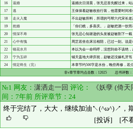
16
逼婚
逼婚次日清晨，张无忌首先醒过来，站
17
逃
王保保着赵敏收拾行装，他需要时间准
18
走火入魔
不出赵敏所料，所谓的丐帮六代宋长老
19
抢婚
「你们瞧，多喜庆。」赵敏把酒一饮而
20
情深不寿
张无忌心知谢逊的头发被赵敏割下一截
21
心中有愧
周芷若坐在床沿相陪，已过一刻。说是
22
镜花水月
本以为会一命呜呼，没想到命不该绝，
23
宁为玉碎
铺天盖地大肆庆祝，赵敏还没嫁札牙笃
24
情定终生（完）
本章节约500字是水份，晚些再修，若
非v章节章均点击数：
12025
总书评数：
№1 网友：
潇洒走一回
评论：
《妖孽 (倚天
间：7年前 所评章节：
24
终于完结了，大大，继续加油↖(^ω^)↗，期
[投诉]
[不