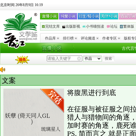
北京时间 26年8月9日 16:19
完结文库
出版影视
小书喵悦读
论坛
繁体版
作品库
排行榜
评论频道
作者专区
版权专
古代言
文案
将腹黑进行到底
在征服与被征服之间
猎人与猎物间的角逐
加时赛的角逐，鹿死
PS. 简而言之 就是