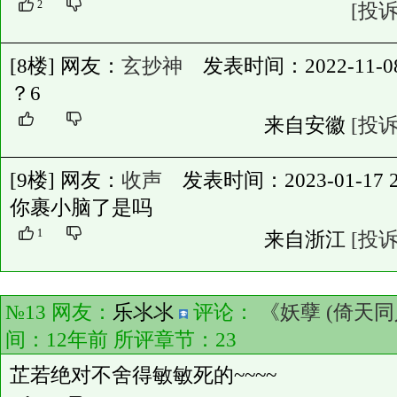
2
[投诉
[8楼] 网友：
玄抄神
发表时间：2022-11-08 1
？6
来自安徽
[投诉
[9楼] 网友：
收声
发表时间：2023-01-17 23
你裹小脑了是吗
1
来自浙江
[投诉
№13 网友：
乐氺氺
评论：
《妖孽 (倚天同
间：12年前 所评章节：
23
芷若绝对不舍得敏敏死的~~~~