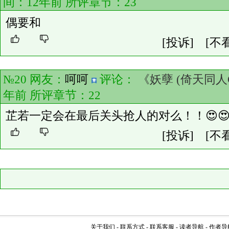
间：12年前 所评章节：
23
偶要和
[投诉]
[不
№20 网友：
呵呵
评论：
《妖孽 (倚天同人
年前 所评章节：
22
芷若一定会在最后关头抢人的对么！！😍
[投诉]
[不
关于我们
-
联系方式
-
联系客服
-
读者导航
-
作者导