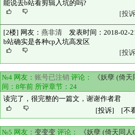
能说去b站看剪辑入坑的吗?
[投诉
[2楼] 网友：
燕非清
发表时间：2018-02-21 0
b站确实是各种cp入坑高发区
[投诉
№4 网友：
账号已注销
评论：
《妖孽 (倚天
间：8年前 所评章节：
24
读完了，很完整的一篇文，谢谢作者君
[投诉]
[不
№5 网友：
变变变
评论：
《妖孽 (倚天同人G