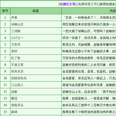
[
收藏此文章
]
[免费得晋江币]
[
推荐给朋友
章节
标题
内
1
序幕
「芷若，一剑将他杀了！」灭绝师太厉
2
绿柳山庄
周芷若醒过来后发现只剩自己孤身一人
3
三清殿
一把火烧了绿柳山庄，可惜吗？赵敏的
4
心计之一
武当一仗输了，但没关系，在战场上先
5
万安寺
客房之内，兄妹相聚。赵敏身穿嫩绿绸
6
异样
昨晚张无忌那小子坏了赵敏的大事，赵
7
乱了套
万安寺的火势愈趋愈旺，张无忌把被困
8
不速之客
赵敏对忽然到来的二人全无印象，然而
9
同舟共济
金花婆婆的出现，是危，也是机。赵敏
10
初踏灵蛇岛
金花婆婆、张无忌等人一路赶上，只见
11
江山美人
谢逊与金花婆婆争论多时无果，赵敏眼
12
赵敏
赵敏往山上去，边走边想：「真不知这
13
飘流
殷离，也就是蛛儿，一直昏迷不醒，偶
14
危险关头
如何从风云三使和十二宝树王中救出将
15
嫁祸
殷离在敷了小昭所送的波斯治伤药膏之