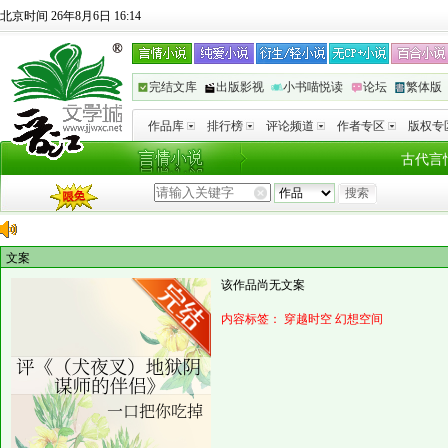
北京时间 26年8月6日 16:14
完结文库
出版影视
小书喵悦读
论坛
繁体版
作品库
排行榜
评论频道
作者专区
版权专
古代言
文案
该作品尚无文案
内容标签：
穿越时空
幻想空间