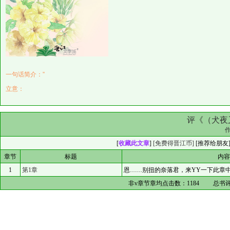
一句话简介：''
立意：
评《（犬夜
[
收藏此文章
]
[免费得晋江币]
[
推荐给朋友
章节
标题
内
1
第1章
恩……别扭的奈落君，来YY一下此章中
非v章节章均点击数：
1184
总书评