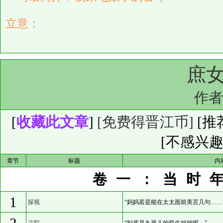
立意：
庶
作
[
收藏此文章
]
[免费得晋江币]
[
推
[不感兴趣
章节
标题
内
卷一：当时
1
探视
“妈妈若是能在太太面前美言几句……