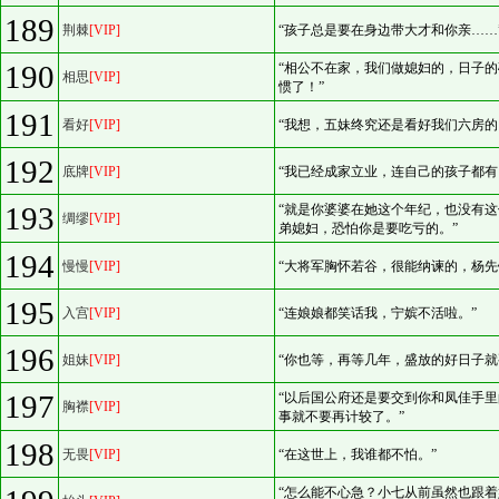
189
荆棘
[VIP]
“孩子总是要在身边带大才和你亲……
190
“相公不在家，我们做媳妇的，日子的
相思
[VIP]
惯了！”
191
看好
[VIP]
“我想，五妹终究还是看好我们六房的
192
底牌
[VIP]
“我已经成家立业，连自己的孩子都有
193
“就是你婆婆在她这个年纪，也没有
绸缪
[VIP]
弟媳妇，恐怕你是要吃亏的。”
194
慢慢
[VIP]
“大将军胸怀若谷，很能纳谏的，杨先
195
入宫
[VIP]
“连娘娘都笑话我，宁嫔不活啦。”
196
姐妹
[VIP]
“你也等，再等几年，盛放的好日子就
197
“以后国公府还是要交到你和凤佳手
胸襟
[VIP]
事就不要再计较了。”
198
无畏
[VIP]
“在这世上，我谁都不怕。”
“怎么能不心急？小七从前虽然也跟