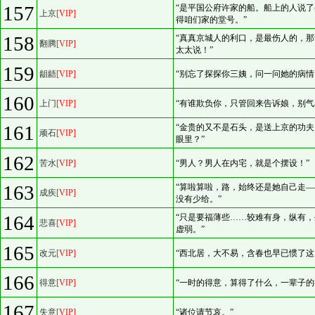
157
“是平国公府许家的船。船上的人说
上京
[VIP]
得咱们家的堂号。”
158
“真真京城人的利口，是最伤人的，
翻腾
[VIP]
太太说！”
159
龃龉
[VIP]
“别忘了探探你三姨，问一问她的病情
160
上门
[VIP]
“有谁欺负你，只管回来告诉娘，别气
161
“金贵的又不是石头，是送上京的功
顽石
[VIP]
眼里？”
162
苦水
[VIP]
“男人？男人在内宅，就是个摆设！”
163
“算啦算啦，路，始终还是她自己走
成疾
[VIP]
没有少给。”
164
“只是要福薄些……较难有身，纵有
悲喜
[VIP]
虚弱。”
165
改元
[VIP]
“西北居，大不易，含春也早已惯了这
166
得意
[VIP]
“一时的得意，算得了什么，一辈子的
167
失意
[VIP]
“诸位请节哀。”