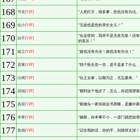
168
节哀
[VIP]
“人死灯灭，很多事，您也没有办法。
169
化小
[VIP]
“五姐也是您的亲生女儿！”
170
“在这世间，我并不是无依无靠！还
凶手
[VIP]
的喜乐！”
171
破立
[VIP]
“娘也没有办法！娘也没有办法！”
172
喜事
[VIP]
“找个医生尝一尝，是不是多了什么，
173
出阁
[VIP]
“往之女家，以顺为正，无忘肃恭。”
174
花烛
[VIP]
“都到这个地步了，怎么，你还指望谁
175
真容
[VIP]
“新婚头一夜你就去书房睡，是嫌许家
176
本事
[VIP]
“杨棋，你本事不小，一进门就把祖母
177
新婚
[VIP]
“记住我的话，你的手，别插得太深！