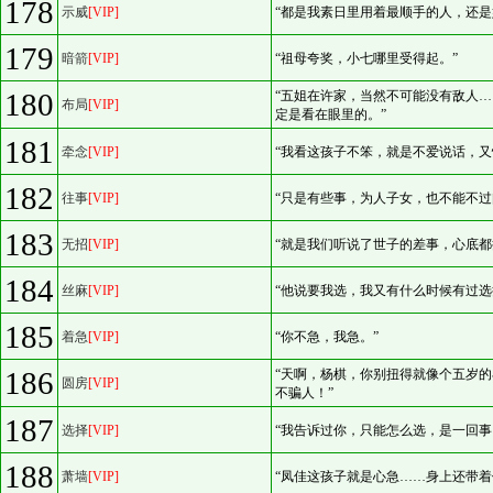
178
示威
[VIP]
“都是我素日里用着最顺手的人，还是
179
暗箭
[VIP]
“祖母夸奖，小七哪里受得起。”
180
“五姐在许家，当然不可能没有敌人
布局
[VIP]
定是看在眼里的。”
181
牵念
[VIP]
“我看这孩子不笨，就是不爱说话，又
182
往事
[VIP]
“只是有些事，为人子女，也不能不过
183
无招
[VIP]
“就是我们听说了世子的差事，心底都
184
丝麻
[VIP]
“他说要我选，我又有什么时候有过选
185
着急
[VIP]
“你不急，我急。”
186
“天啊，杨棋，你别扭得就像个五岁
圆房
[VIP]
不骗人！”
187
选择
[VIP]
“我告诉过你，只能怎么选，是一回事
188
萧墙
[VIP]
“凤佳这孩子就是心急……身上还带着