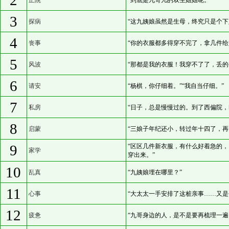
2
正院
“到底是九哥儿的双生姐姐呢。”
3
探病
“这九姨娘虽然是生母，终究只是个下
4
丧事
“你的衣服都多得穿不完了，拿几件给
5
风波
“那都是我的衣服！我穿不了了，丢的
6
请安
“杨棋，你仔细着。”“我自当仔细。”
7
私房
“日子，总是慢慢过的。到了西偏院，
8
启蒙
“三娘子年纪还小，转过年十四了，再
9
“区区几件新衣服，有什么好着急的
家学
穿出来。”
10
乱真
“九姨娘埋在哪里？”
11
心事
“大太太一手安排了这桩亲事……又是
12
疲惫
“九哥身边的人，是不是要再梳理一遍