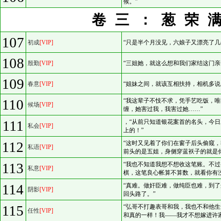
候。”
卷三：葱荣
107
初成
[VIP]
“只是半个月没见，六娘子又漂亮了几
108
殷勤
[VIP]
“三姐她，就这么想和我们家结这门亲
109
春意
[VIP]
“姐妹之间，就该互相扶持，相机多说
110
“我这辈子不忮不求，凭手艺吃饭，
候场
[VIP]
缠，她害过我，我害过她……”
111
，“从前只知道银花案首的名头，今
私会
[VIP]
上的！”
112
“这时又见着了你们在窗子后头偷窥
私语
[VIP]
前头的是五姐，身侧穿蓝袄子的就是
113
“我也不知道我想不想收这笔账。不
私意
[VIP]
棋，这笔良心帐算不算数，就看你有
114
“真难。做奸臣难，做纯臣也难，到
阴影
[VIP]
回头路了。”
115
“弘哥不打趣表哥和我，我也不和他
任性
[VIP]
和真的一样！我——我才不想嫁进许家