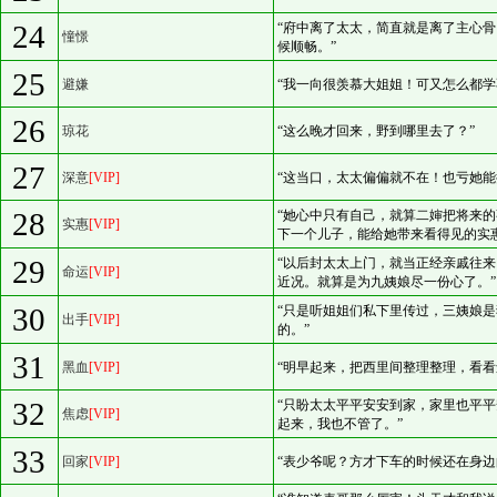
24
“府中离了太太，简直就是离了主心
憧憬
候顺畅。”
25
避嫌
“我一向很羡慕大姐姐！可又怎么都学
26
琼花
“这么晚才回来，野到哪里去了？”
27
深意
[VIP]
“这当口，太太偏偏就不在！也亏她能
28
“她心中只有自己，就算二婶把将来
实惠
[VIP]
下一个儿子，能给她带来看得见的实惠
29
“以后封太太上门，就当正经亲戚往
命运
[VIP]
近况。就算是为九姨娘尽一份心了。”
30
“只是听姐姐们私下里传过，三姨娘
出手
[VIP]
的。”
31
黑血
[VIP]
“明早起来，把西里间整理整理，看看
32
“只盼太太平平安安到家，家里也平
焦虑
[VIP]
起来，我也不管了。”
33
回家
[VIP]
“表少爷呢？方才下车的时候还在身边