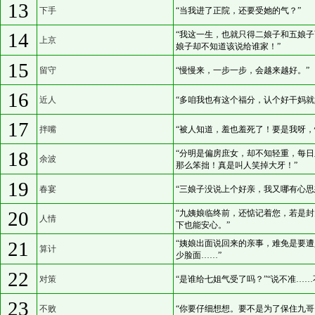
13
下手
“当我进了正院，还要受她的气？”
14
“我这一生，也就只得二娘子和五娘
上京
娘子却不知道该说给谁家！”
15
留守
“慢慢来，一步一步，会越来越好。”
16
近人
“多咱我也有这个福分，认个好干妈就
17
拌嘴
“被人知道，羞也羞死了！要是我呀，
18
“分明是偏房庶女，却不知轻重，每
余波
那么笨拙！真是叫人笑掉大牙！”
19
春宴
“三娘子没说上个好亲，我又哪有心思
20
“九姨娘临终前，还惦记着您，若是
人情
下也能安心。”
21
“姨娘出面说回来的亲事，难免是要
算计
少脸面……”
22
对策
“是谁给七姐气受了吗？”“说不准…
23
不败
“你要仔细想想。要不是为了保住九哥