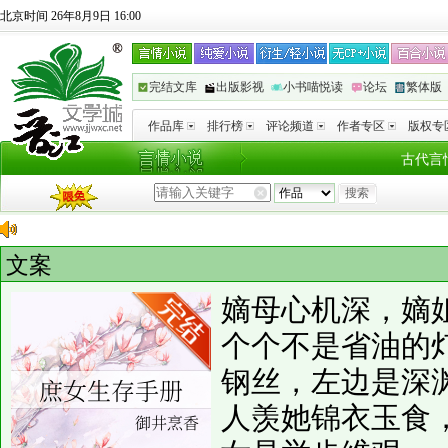
北京时间 26年8月9日 16:00
完结文库
出版影视
小书喵悦读
论坛
繁体版
作品库
排行榜
评论频道
作者专区
版权专
古代言
文案
嫡母心机深，嫡
个个不是省油的
钢丝，左边是深
人羡她锦衣玉食