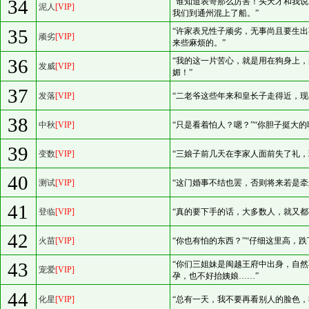
34
“谁知道表哥那么厉害！头天才和我
泥人
[VIP]
我们到通州混上了船。”
35
“许家表兄性子顽劣，无事尚且要生
顽劣
[VIP]
来些麻烦的。”
36
“我的这一片苦心，就是用在狗身上
发威
[VIP]
媚！”
37
发落
[VIP]
“二老爷这些年来和皇长子走得近，现
38
中秋
[VIP]
“只是看着怕人？嗯？”“你胆子挺大的
39
变数
[VIP]
“三娘子前几天在李家人面前失了礼，
40
测试
[VIP]
“这门婚事不结也罢，否则将来若是牵
41
登临
[VIP]
“真的要下手的话，大多数人，就又都
42
火苗
[VIP]
“你也有怕的东西？”“仔细这里高，
43
“你们三姐妹是闽越王府中出身，自
宠爱
[VIP]
孕，也不好抬姨娘……”
44
化星
[VIP]
“总有一天，我不要再看别人的脸色，