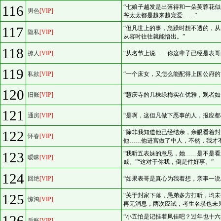
116
“七娘子越发是出落得和一朵芙蓉花
男色
[VIP]
爷太太都是越来越宠爱……”
117
“但凡世上的事，急躁时想不透的，
隐私
[VIP]
从容时往往就能悟出。”
118
撩人
[VIP]
“从名节上说……你这辈子已经是表哥
119
私欲
[VIP]
“一个庶女，又怎么能配得上国公府的
120
旧账
[VIP]
“慧庆寺的几株绿梅实在优雅，观者如
121
通房
[VIP]
“是啊，这但凡做下恶事的人，报应都
122
“除非我知道他已经结亲，亲眼看着
怀春
[VIP]
他……他进宫做了中人，不然，我才
123
“我听五表妹的意思，她……是不是
暧昧
[VIP]
戚。”“这对于你我，倒是件好事。”
124
回绝
[VIP]
“如果表哥是真心为我着想，亲事一说
125
“关于封家下落，愚弟多方打听，均
惊鸿
[VIP]
再无消息，两次应试，考生名录也未
126
“小五怕是记挂着凤佳吧？过年也十
后账
[VIP]