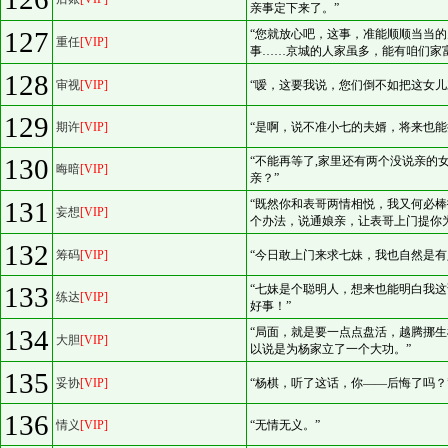
亲事定下来了。”
127
“您就放心吧，这事，准能顺顺当当
重任
[VIP]
事……京城的人家虽多，能有咱们家
128
审视
[VIP]
“嗳，这要我说，您们倒不如把这女儿
129
期许
[VIP]
“是啊，说不准小七的夫婿，将来也能
130
“不能再等了,家里还有两个没说亲的
晦暗
[VIP]
亲？”
131
“既然你和表哥两情相悦，我又何必
妄想
[VIP]
个办法，说通娘亲，让表哥上门提你
132
筹码
[VIP]
“今日敢上门来求七妹，我也自然是有
133
“七妹是个聪明人，想来也能明白我
练达
[VIP]
好事！”
134
“局面，就是要一点点盘活，越腾挪
大胆
[VIP]
以说是为杨家立了一个大功。”
135
妥协
[VIP]
“杨棋，听了这话，你——后悔了吗？
136
情义
[VIP]
“无情无义。”