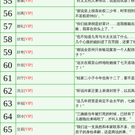
55
备嫁
[VIP]
“封太太托人来传话，说是院试放了榜
56
“据说皇上很喜欢权二少爷，时常招到
别离
[VIP]
不若权府仲白’。”
57
“你们姐弟倒是好算计……连我都栽
婚礼
[VIP]
账，我算在你头上了。”
58
“也不知道九哥与大太太说了什么…
伏笔
[VIP]
几个心腹的媳妇进了百芳园，还要了
59
“都说全苏州只有银花案首一个人配
好奇
[VIP]
子？”
60
“这次在观音山特地给她做了七天道
作祟
[VIP]
了！”
61
归宁
[VIP]
“桂家二小子今年也有十二了，要不是
62
洗尘
[VIP]
“听说许家正要上表请封世子，以后凤
63
“这几年府里是肯定不会太平的，七
幸福
[VIP]
子！”
64
“三姨娘当年被打死的时候，已经有
阴冷
[VIP]
儿都拖出来啃吃了，才叫人发觉。”
65
“我们这一支虽然和本家联系不多。
交易
[VIP]
庶子的身份承嗣，还是两说的事。”