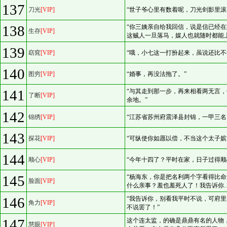
137
刀光
[VIP]
“世子爷心里有数着呢，刀光剑影里滚
138
“你三姨亲自给我回信，说是信已经
生存
[VIP]
这贼人一旦落马，媒人也就随时都能
139
窈窕
[VIP]
“哦，小七这一打扮起来，虽说还比不
140
图穷
[VIP]
“婚事，再没法拖了。”
141
“与其走到那一步，再来相看两无言
了断
[VIP]
余地。”
142
锦绣
[VIP]
“江苏省苏州府震泽县封锦，一甲三名
143
探花
[VIP]
“可纵使你如愿以偿，不当这个太子嫔
144
顺心
[VIP]
“今年十四了？平时在家，日子过得顺
145
“杨海东，你是把名利两个字看得比
脸面
[VIP]
什么亲事？羞也羞死人了！我告诉你…
146
“我告诉你，别看我平时不说，可府
角力
[VIP]
不说罢了！”
147
这个连太监，的确是鼎鼎有名的人物
慧眼
[VIP]