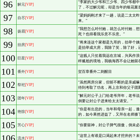
96
“李家的大少爷和三少爷、四少爷都
解元
[VIP]
了，不过解元呢，却是当年的银花案
97
“梁妈妈刚才来了一趟，说是二太太
自尽
[VIP]
来。”
98
“我想怎么对付她，就怎么对付她，
扬眉
[VIP]
死？也得看我乐意不乐意。”
99
“将来连这个家都是九哥的，抬举个
抬房
[VIP]
是抬举成大房，我除了笑，除了好，
100
“这贱人只仗着我远在京城，兴风作
巨星
[VIP]
样尴尬的境地，我杨海西不会让她留
101
番外
[VIP]
贺百章番外二则醒目
102
“虽然两房分家，但斩不断的是亲戚
祭祀
[VIP]
待到考取了功名，再上京和你父子团
103
“解元封公子上门给老爷拜年，老爷
团年
[VIP]
倒要让封公子进来给太太请安。”
104
“你是有出息的，当年和母亲一起，
艳惊
[VIP]
的，如今果然进益了，又拜在名师膝
105
芳心
[VIP]
“你要留神，封公子脾气很傲，倒未必
106
“这世上有谁是口渴起来才挖井的？
流水
[VIP]