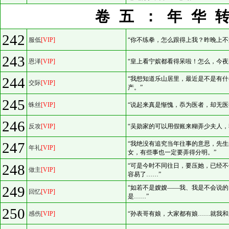
卷五：年华
242
服低
[VIP]
“你不练拳，怎么跟得上我？昨晚上不
243
恩泽
[VIP]
“皇上看宁嫔都看得呆啦！怎么，今夜
244
“我想知道乐山居里，最近是不是有
交际
[VIP]
产。”
245
蛛丝
[VIP]
“说起来真是惭愧，忝为医者，却无医
246
反攻
[VIP]
“吴勋家的可以用假账来糊弄少夫人，
247
“我绝没有追究当年往事的意思，先
年礼
[VIP]
女，有些事也一定要弄得分明。”
248
“可是今时不同往日，要压她，已经
做主
[VIP]
容易了……”
249
“如若不是嫂嫂——我、我是不会说
回忆
[VIP]
是……”
250
感伤
[VIP]
“孙表哥有娘，大家都有娘……就我和