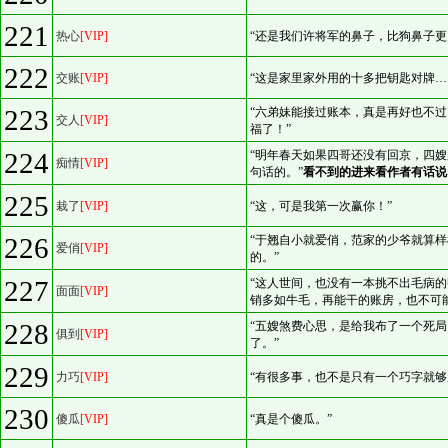
221
热心
[VIP]
“还是我们许将军的鼻子，比狗鼻子更
222
交账
[VIP]
“这是家里家外用的十多把钥匙对牌…
223
“六弟妹能接过账本，真是再好也不
交人
[VIP]
福了！”
224
“明年春天如果四哥还没有回京，四
痴情
[VIP]
句话的。”
看不到的进来看作者有话说
225
栽了
[VIP]
“这，可是我第一次赢你！”
226
“于翘自小就爱俏，范家的少爷就算
爱俏
[VIP]
的。”
227
“这人世间，也没有一本挑不出毛病
面面
[VIP]
销多如牛毛，再能干的账房，也不可
228
“五嫂煞费心思，是给我布了一个死
俱到
[VIP]
了。”
229
力巧
[VIP]
“有很多事，也不是只有一个巧字就够
230
傻瓜
[VIP]
“真是个傻瓜。”