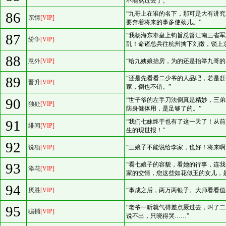
不能熬过去了。”
86
“九哥上在谁的名下，那可是大有讲
亲情
[VIP]
要奔着将来的事多使劲儿。”
87
“我杨海东奉皇上钧旨总督江南三省
纷争
[VIP]
乱！命诸总兵往杭州擒下刘徵，锁上
88
意外
[VIP]
“给九姨娘抬房，为的还是抬举九哥
89
“还是先看看二少爷的人品吧，若是
晋升
[VIP]
家，倒也不错。”
90
“世子爷的左手刀法倒真是精妙，三
独处
[VIP]
防身健体用，是足够了的。”
91
“我们七妹终于也有了这一天了！从
绯闻
[VIP]
生的现世报！”
92
说项
[VIP]
“三娘子不能说给李家，也好！将来啊
93
“看七娘子的容貌，看她的行事，连
添花
[VIP]
家的交情，您这些如花似玉的女儿，
94
厌胜
[VIP]
“事成之后，两万两银子。大师看看值
95
“老爷一听就气得差点厥过去，叫了
骗捕
[VIP]
说不出，只晓得哭……”