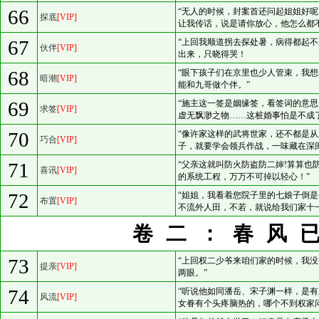
66
“无人的时候，封案首还问起姐姐好
探底
[VIP]
让我传话，说是请你放心，他怎么都
67
“上回我顺道拐去探处暑，病得都起
伙伴
[VIP]
出来，只晓得哭！
68
“眼下孩子们在京里也少人管束，我
暗潮
[VIP]
能和九哥做个伴。”
69
“施主这一签是姻缘签，看签词的意
求签
[VIP]
虚无飘渺之物……这桩婚事怕是不成了
70
“像许家这样的武将世家，还不都是
巧合
[VIP]
子，就要学会领兵作战，一味藏在深
71
“父亲这就叫防火防盗防二婶!算算也
喜讯
[VIP]
的系统工程，万万不可掉以轻心！”
72
“姐姐，我看着您院子里的七娘子倒
布置
[VIP]
不流外人田，不若，就说给我们家十
卷二：春风
73
“上回权二少爷来咱们家的时候，我
提亲
[VIP]
两眼。”
74
“听说他如同潘岳、宋子渊一样，是
风流
[VIP]
女眷有个头疼脑热的，哪个不到权家