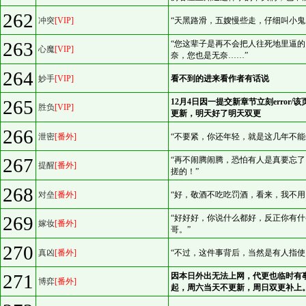
262
冲突
[VIP]
“天黑路滑，五嫂慢些走，仔细叫小鬼
263
“您这辈子是再不会把人往死地里逼
心魔
[VIP]
奈，您也是无奈……”
264
妙手
[VIP]
看不到的进来看作者有话说
265
12月4日因一提交新章节立刻erro
胜负
[VIP]
更新，明天好了明天双更
266
泄密
[番外]
“不要紧，你还年轻，就是这几年不能
267
“再不闹腾闹腾，恐怕有人是真要忘
提醒
[番外]
搓的！”
268
对垒
[番外]
“好，敬酒不吃吃罚酒，看来，我不用
269
“好好好，你说什么都好，反正你有
嫁妆
[番外]
哥。”
270
真凶
[番外]
“不过，这件事背后，当然是有人指使
271
因本日外出无法上网，代更也临时有事
博弈
[番外]
起，周六当天不更新，周日双更补上