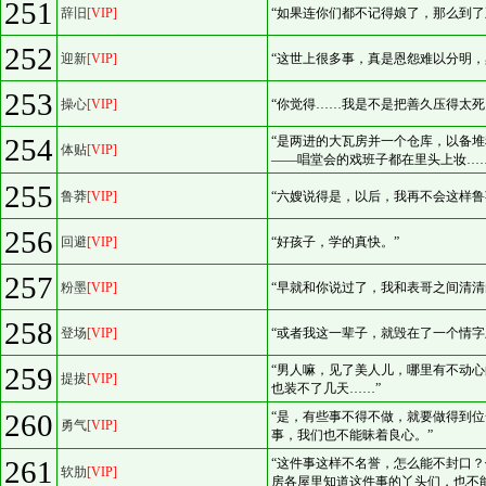
251
辞旧
[VIP]
“如果连你们都不记得娘了，那么到了
252
迎新
[VIP]
“这世上很多事，真是恩怨难以分明，
253
操心
[VIP]
“你觉得……我是不是把善久压得太死
254
“是两进的大瓦房并一个仓库，以备
体贴
[VIP]
——唱堂会的戏班子都在里头上妆……
255
鲁莽
[VIP]
“六嫂说得是，以后，我再不会这样鲁
256
回避
[VIP]
“好孩子，学的真快。”
257
粉墨
[VIP]
“早就和你说过了，我和表哥之间清清
258
登场
[VIP]
“或者我这一辈子，就毁在了一个情字
259
“男人嘛，见了美人儿，哪里有不动
提拔
[VIP]
也装不了几天……”
260
“是，有些事不得不做，就要做得到
勇气
[VIP]
事，我们也不能昧着良心。”
261
“这件事这样不名誉，怎么能不封口
软肋
[VIP]
房各屋里知道这件事的丫头们，也不