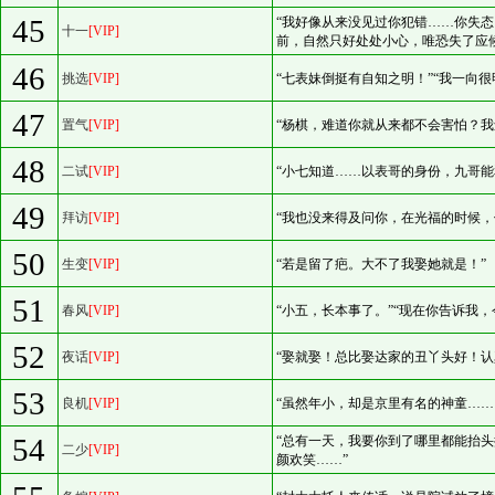
45
“我好像从来没见过你犯错……你失态
十一
[VIP]
前，自然只好处处小心，唯恐失了应候
46
挑选
[VIP]
“七表妹倒挺有自知之明！”“我一向很
47
置气
[VIP]
“杨棋，难道你就从来都不会害怕？我
48
二试
[VIP]
“小七知道……以表哥的身份，九哥能
49
拜访
[VIP]
“我也没来得及问你，在光福的时候，
50
生变
[VIP]
“若是留了疤。大不了我娶她就是！”
51
春风
[VIP]
“小五，长本事了。”“现在你告诉我
52
夜话
[VIP]
“娶就娶！总比娶达家的丑丫头好！认
53
良机
[VIP]
“虽然年小，却是京里有名的神童……
54
“总有一天，我要你到了哪里都能抬
二少
[VIP]
颜欢笑……”