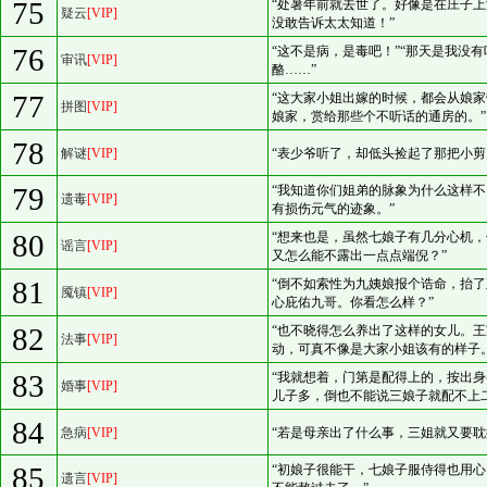
75
“处暑年前就去世了。好像是在庄子
疑云
[VIP]
没敢告诉太太知道！”
76
“这不是病，是毒吧！”“那天是我没
审讯
[VIP]
酪……”
77
“这大家小姐出嫁的时候，都会从娘
拼图
[VIP]
娘家，赏给那些个不听话的通房的。”
78
解谜
[VIP]
“表少爷听了，却低头捡起了那把小剪
79
“我知道你们姐弟的脉象为什么这样
遗毒
[VIP]
有损伤元气的迹象。”
80
“想来也是，虽然七娘子有几分心机
谣言
[VIP]
又怎么能不露出一点点端倪？”
81
“倒不如索性为九姨娘报个诰命，抬
魇镇
[VIP]
心庇佑九哥。你看怎么样？”
82
“也不晓得怎么养出了这样的女儿。
法事
[VIP]
动，可真不像是大家小姐该有的样子。
83
“我就想着，门第是配得上的，按出
婚事
[VIP]
儿子多，倒也不能说三娘子就配不上
84
急病
[VIP]
“若是母亲出了什么事，三姐就又要耽
85
“初娘子很能干，七娘子服侍得也用
遗言
[VIP]