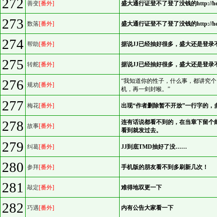
272
善变
[番外]
盛大通行证登不了登了没钱的http://help.j
273
数落
[番外]
盛大通行证登不了登了没钱的http://help.j
274
帮助
[番外]
据说JJ已经抽好很多，盛大还是登录不
275
转舵
[番外]
据说JJ已经抽好很多，盛大还是登录
276
“我知道你的性子，什么事，都讲究
规劝
[番外]
机，再一剑封喉。”
277
梅花
[番外]
出现“作者删除暂不开放”一行字的，
278
连有话说都看不到的，在当章下留个
故事
[番外]
看到就发过去。
279
纠葛
[番外]
JJ到底TMD抽好了没……
280
参拜
[番外]
手机版的朋友看不到多刷新几次！
281
敲定
[番外]
难得地双更一下
282
巧遇
[番外]
内有公告大家看一下