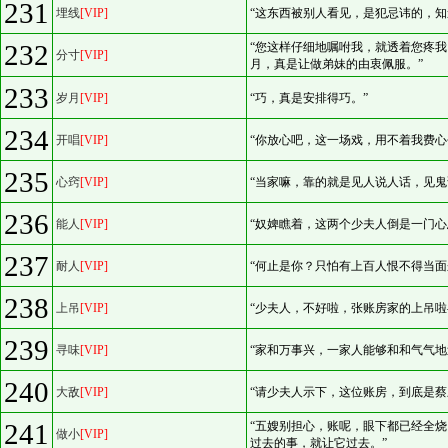
231
埋线
[VIP]
“这东西被别人看见，是犯忌讳的，知
232
“您这样仔细地嘱咐我，就透着您疼
分寸
[VIP]
月，真是让做弟妹的由衷佩服。”
233
岁月
[VIP]
“巧，真是安排得巧。”
234
开唱
[VIP]
“你放心吧，这一场戏，用不着我费心
235
心窍
[VIP]
“当家嘛，靠的就是见人说人话，见鬼
236
能人
[VIP]
“奴婢瞧着，这两个少夫人倒是一门心
237
耐人
[VIP]
“何止是你？只怕有上百人恨不得当面
238
上吊
[VIP]
“少夫人，不好啦，张账房家的上吊啦
239
寻味
[VIP]
“家和万事兴，一家人能够和和气气地
240
大敌
[VIP]
“请少夫人示下，这位账房，到底是蔡
241
“五嫂别担心，账呢，眼下都已经全
做小
[VIP]
过去的事，就让它过去。”