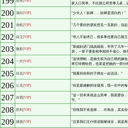
199
抬头
[VIP]
家人口简单。不比国公府里事儿多，
200
清白
[VIP]
“少夫人！奴婢……奴婢是清白的！”
201
动机
[VIP]
“几个要好的朋友想见一见新妇，说起
202
自立
[VIP]
“求人不如求己，很多事也要自己能立
203
“新媳妇进门战战兢兢，辛劳了几年
魅影
[VIP]
房，一辈子妻妾相争闹得不省心。倒
204
“这张绣帕，是娘生前为自己绣的嫁
一片
[VIP]
将它转赠给您，也算是把她的一部分
205
目击
[VIP]
“我看到你和封子绣在一起说话。”
206
匕见
[VIP]
“你是最难解的珍珑局，我一生中的每
207
“这一切本来就这么简单，我喜爱你
自我
[VIP]
节。”
208
胜利
[VIP]
“你怪我不肯选择……许凤佳，其实你
209
揉搓
[VIP]
“总算我们主仆情谊能够保全，就是再