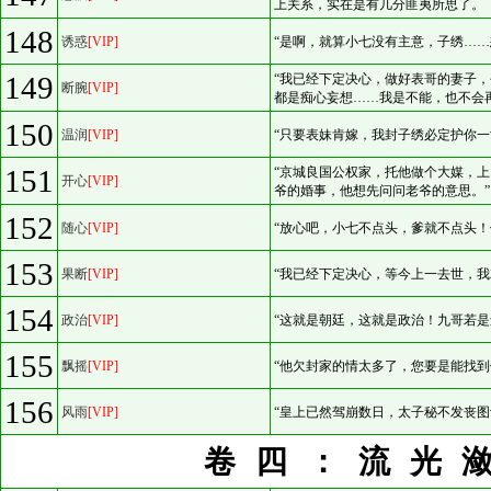
上关系，实在是有几分匪夷所思了。
148
诱惑
[VIP]
“是啊，就算小七没有主意，子绣……
149
“我已经下定决心，做好表哥的妻子
断腕
[VIP]
都是痴心妄想……我是不能，也不会
150
温润
[VIP]
“只要表妹肯嫁，我封子绣必定护你一
151
“京城良国公权家，托他做个大媒，
开心
[VIP]
爷的婚事，他想先问问老爷的意思。”
152
随心
[VIP]
“放心吧，小七不点头，爹就不点头！
153
果断
[VIP]
“我已经下定决心，等今上一去世，我
154
政治
[VIP]
“这就是朝廷，这就是政治！九哥若是
155
飘摇
[VIP]
“他欠封家的情太多了，您要是能找到
156
风雨
[VIP]
“皇上已然驾崩数日，太子秘不发丧图
卷四：流光