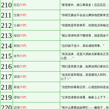
210
百忍
[VIP]
“家里家外，烦心事真多！忍忍忍忍，
211
交接
[VIP]
“你猜五嫂会不会这么爽快地把家务交
212
立威
[VIP]
“你固然是常胜将军，但我也没有输过
213
端倪
[VIP]
“能让母亲吃得下睡得香，就是我这个
214
裂痕
[VIP]
“总归孩子还小，喜欢感情用事。”
215
“其实说来，还是六弟妹当家最名正
放手
[VIP]
心思……”
216
放权
[VIP]
“我们是世家大族，如果连我们家自己
217
“这还好是和我说，若是被别人听到
温情
[VIP]
心了！”
218
着迷
[VIP]
“没想到你看着正经，心底想的却是这
219
逻辑
[VIP]
“父亲也请善自保重，杨家上上下下，
220
还情
[VIP]
“有什么事要姑姑帮忙——傻孩子，你