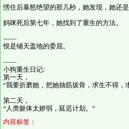
愣住后暴怒绝望的那几秒，她发现，她还是
妈咪死后第七年，她找到了重生的方法。
——
恨是铺天盖地的委屈。
——
小狗重生日记:
第一天，
“我要折磨她，把她抽筋拔骨，求生不得，
第二天，
“人类躯体太娇弱，延迟计划。”
内容标签：