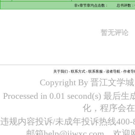
非v章节章均点击数：
总书评数：
暂无评论
关于我们
-
联系方式
-
联系客服
-
读者导航
-
作者导
Copyright By 晋江文学城 www
Processed in 0.01 second(s)
化，程序会在
违规内容投诉/未成年投诉热线400-87
邮箱help@jjwxc.co