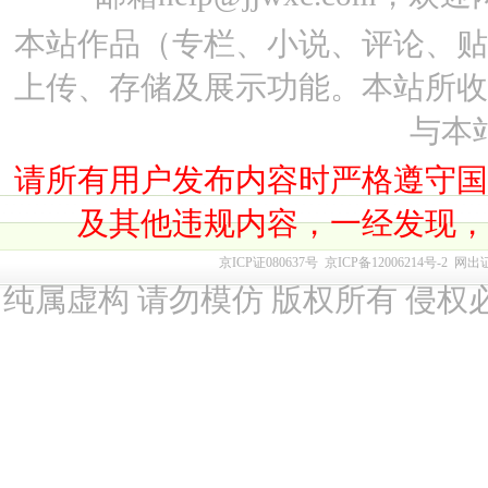
本站作品（专栏、小说、评论、
上传、存储及展示功能。本站所
与本
请所有用户发布内容时严格遵守
及其他违规内容，一经发现
京ICP证080637号
京ICP备12006214号-2
网出
纯属虚构 请勿模仿 版权所有 侵权