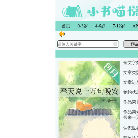
首页
0-3岁
4-6岁
7-12岁
A
全文字
文章类
文章进
签约状
作品荣
作品简
带来一
认识世