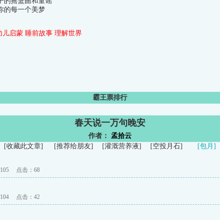
子的摇篮曲和童谣
你的每一个美梦
幼儿启蒙
睡前故事
理解世界
霸王票排行
春天说一万句晚安
作者：
孟拾云
[
收藏此文章
]
[
推荐给朋友
]
[
灌溉营养液
]
[
空投月石
]
[包月]
05
点击：
68
04
点击：
42