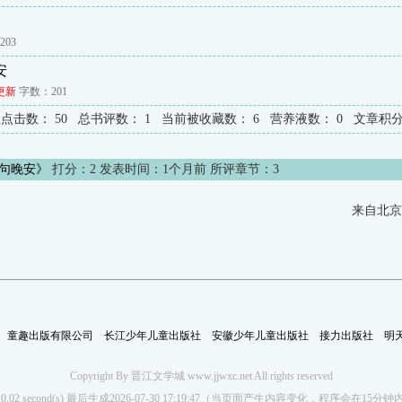
03
安
更新
字数：201
总点击数：
50
总书评数：
1
当前被收藏数：
6
营养液数：
0
文章积
句晚安》
打分：
2
发表时间：1个月前 所评章节：
3
来自北京
童趣出版有限公司
长江少年儿童出版社
安徽少年儿童出版社
接力出版社
明
Copyright By 晋江文学城 www.jjwxc.net All rights reserved
d in 0.02 second(s) 最后生成2026-07-30 17:19:47（当页面产生内容变化，程序会在1