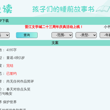
PP下载
晋江文学城二十三周年庆典活动上线！
小书喵
文案
数：
4195字
型：
童谣-0到3岁
度：
完结
态：
已签约
誉：
尚无任何作品简评
介：
春天对你点头笑
万句晚安
界 保护世界