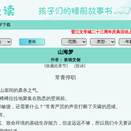
PP下载
晋江文学城二十三周年庆典活动上线！
山海梦
作者：
欢动文创
[
收藏此章节
]
[投诉]
常青停职
山崖间的肃杀之气。
稀拉拉地聚集在熟悉的壁画前。
敏捷，还需要什么？”常青严厉的声音打断了天啸的思绪。
答。
、致命环境的基础生存能力，但这远远不够，所以我们今天要训