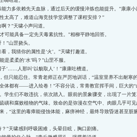
罡嘀咕道。
力多依赖先天血脉，通过后天的缓慢淬炼也能提升。”康康小
性太高了，难道山海竞技学堂调整了课程安排？”
啊？”天啸小声问道。
才可能具备一定先天毒素抗性。”相柳平静地回答。
！”山罡挠头。
，我猜你的属性是‘火’。”天啸打趣道。
是柔柔的‘水’吗？”山罡不服。
子’……人那叫‘以貌取人’！”康康吐槽道。
但只能忍住。常青老师正在严厉地训话，“温室里养不出耐寒
全体都有——进入绘卷！”不容分说，常青教官挥手间，巨大的“
。学生们不敢违抗，依次踏入。眼前的景象骤变，出现了一片笼
硫磺和腐败植物的气味。致命的是弥漫在空气中、肉眼几乎可见
来，“这里的毒瘴能侵蚀体能，麻痹神经，最终导致昏迷甚至脏
？”天啸感到呼吸困难，头晕目眩，胸口剧痛。