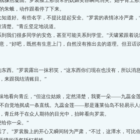
骤然凝固。罗裳脸上那惯常的妩媚笑容瞬间消失。她手背上那
的朱蛾，动作跟着停了下来。
道好。有些名字，不提比提起安全。”罗裳的表情冰冷严肃，“
清楚。”青丘坚定地说道。
到我们很多同学的安危，甚至可能关系到学堂。”天啸紧跟着说
，“好吧，既然有生意上门，自然没有推出去的道理。但丑话说
西。”罗裳露出一抹邪笑，“这东西你们现在也没有，所以消
，来跟我结清账目。”
地看向青丘，“但这位姑娘，定然清楚，我要一朵——九蕊金莲
自觉地抿成一条直线。九蕊金莲——那是蓬莱仙岛不轻易示人
，青丘终于在众人期待的目光中，抬眸看向罗裳。
给你一朵。”
。”罗裳脸上的开心又瞬间转为严肃，“不过，这潭水，可比你