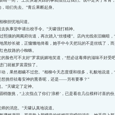
睛一亮，“上次快递失踪的事就指点过我们。说不定关于常青，
，咱们先去。”青丘果断起身。
相柳担忧地问道。
去执事堂申请出校手令。”天啸强打精神。
攘的阊阖府街道，再次踏入“丝缕楼”。店内光线依旧幽暗，“
地黑纱长裙，正慵懒地倚着，她手中今天把玩的不是丝线了，而
红色纹路的小蜘蛛。
脸色可不太好”罗裳妩媚地笑道，“想必这毒瘴的滋味不好受吧
进门就被罗裳震惊了。
，果然都瞒不过您。”相柳今天态度缓和很多，礼貌地说道，“
想挑些祛毒安神的熏香呢，还是——另有要事？”
。”天啸定了定神。
梢微挑，“上次指点了你们‘浪桥’，已是看在几位模样讨喜的
师的消息。”天啸认真地说道。