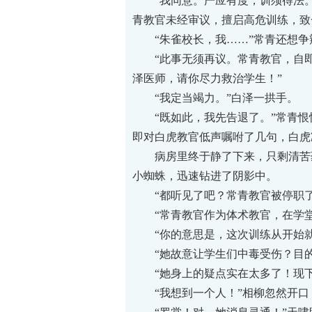
“我同意。严应有度，训须得法。现
青教官未经审议，擅启高危训练，致
“朱雀校长，我……”常青还想争
“此事无须再议。常青教官，自即
泽医师，请你尽力救治学生！”
“我定当竭力。”白泽一拱手。
“既如此，我先告退了。”常青恨
即对白虎教官低声嘱咐了几句，白虎
病房里终于静了下来，只剩清苦药
小蜘蛛，迅速钻进了阴影中。
“都听见了吧？常青教官被停职了
“常青教官作为体术教官，在学堂
“你的意思是，这次训练从开始就
“她故意让学生们中毒受伤？目的
“她身上的疑点实在太多了！现下
“我想到一个人！”相柳忽然开口，