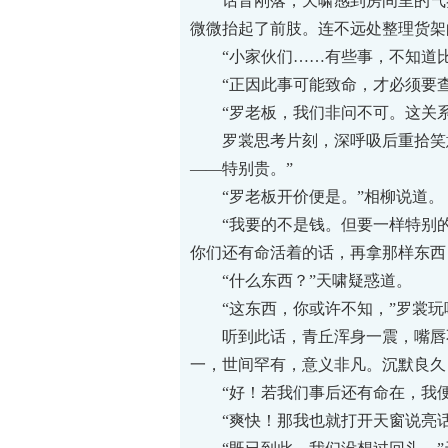
话音刚落，天啸感到房间里的气氛
微微抬起了前肢。连不远处整理货架
“小家伙们……有些事，不知道比知
“正因此事可能致命，才必须要查
“罗老板，我们非问不可。这关系
罗裳思考片刻，深呼吸后重拾笑意
——特别贵。”
“罗老板开价便是。”相柳说道。
“我要的不是钱。但要一样特别的东
你们还有命活着的话，再拿那样东西
“什么东西？”天啸疑惑道。
“这东西，你或许不知，”罗裳玩味
听到此话，青丘浑身一震，嘴唇不
一，世间罕有，意义非凡。沉默良久
“好！若我们事后还有命在，我便
“爽快！那我也就打开天窗说亮话了