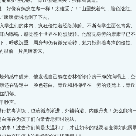
能量护住心脉。”青丘微蹙眉头，强撑着说道。
，好像有蚂蚁在爬一样！太难受了！”山罡憋着气，脸色涨红。
”康康虚弱地倒了下去。
学生们的体内，疯狂侵蚀着经络肺腑。不断有学生面色青紫、
耳内嗡鸣，感觉整个世界在剧烈旋转。他瞥见身旁的康康早已不
下，呼吸沉重，周身却仍有微光流转，勉力抵御着毒瘴的侵蚀。
的眼前一片黑暗袭来。
灼感中醒来。他发现自己躺在杏林馆诊疗房干净的病榻上，空
康还在昏迷中，脸色苍白。青丘和相柳坐在一旁的矮凳上，青丘
丝阴郁。
争吵声。
行抗毒训练，也该循序渐进，外辅药浴、内服丹丸！怎么能将一
是白泽在为孩子们向常青老师讨说法。
的事！过去你们就是太温和了，才让如今的继灵者变得如此孱弱