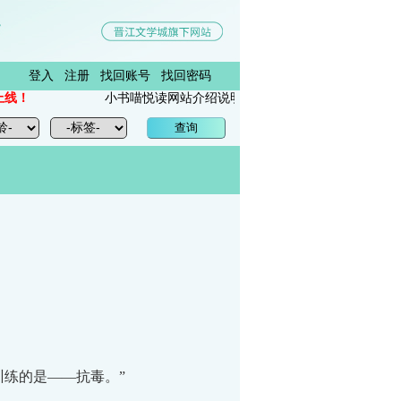
登入
注册
找回账号
找回密码
小书喵悦读网站介绍说明
练的是——抗毒。”