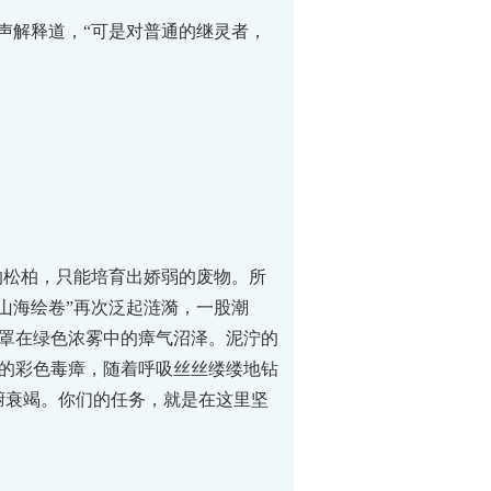
声解释道，“可是对普通的继灵者，
的松柏，只能培育出娇弱的废物。所
山海绘卷”再次泛起涟漪，一股潮
罩在绿色浓雾中的瘴气沼泽。泥泞的
的彩色毒瘴，随着呼吸丝丝缕缕地钻
腑衰竭。你们的任务，就是在这里坚