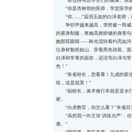
“那也得考虑学生们的健康。我要
“你是杏林馆的医师，学堂医学的
“你……”温润玉如的白泽老师，
争吵声越来越高，突然被一阵威严
的紧身制服，将她高挑矫健的身形勾
她那双眼睛——眸光流转着灼亮如淬
位身材魁梧如山、穿着黑色劲装、面
白泽和常青的面前，还没等白泽与常
色！”
“朱雀校长，您看看！九成的新生如
练，这是戕害！”
“副校长，体术修行本就是逆水行
硬。
“白虎教官，你怎么看？”朱雀目
“虽然我一向主张‘训练当严’，但
康。”