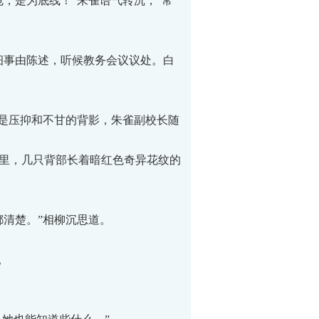
，是为底线！”朱雀语气转沉，“常
事由陈述，听候教务会议议处。白
是压抑和不甘的背影，朱雀副校长随
里，几只背部长着暗红色奇异花纹的
清楚。”相柳沉思道。
。