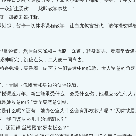
在青龙校长隐修闭关，学堂大小事务全都系于我身。学生安危
一众新生受伤——此即教学事故。”
辩，却被朱雀打断。
刻起，暂停一切体术课程教学，让白虎教官暂代。请你提交详细
恨地说道。然后向朱雀和白虎略一颔首，转身离去。看着常青满
凝神听完，沉稳点头，二人便一同离去。
香弥漫，夹杂着一两声学生们昏迷中的低吟。无人留意的角落
。”天啸压低嗓音和身边的伙伴说道。
授课近万年。新生能承受什么，会受什么伤，她理应比任何人都
是她故意的？”青丘突然意识到。
是什么呢？还有，她办公室为什么会有那枚芯片呢？”天啸皱眉
，我们该从哪儿开始调查呢？”
“还记得‘丝缕楼’的罗老板么？”