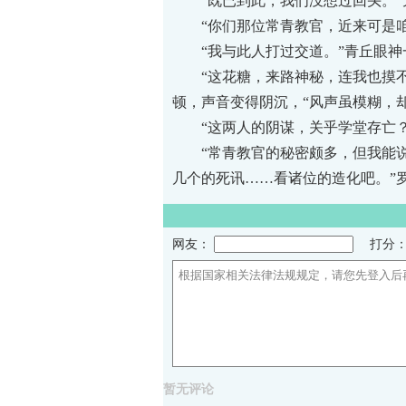
“既已到此，我们没想过回头。”
“你们那位常青教官，近来可是咱们
“我与此人打过交道。”青丘眼神一
“这花糖，来路神秘，连我也摸不
顿，声音变得阴沉，“风声虽模糊，
“这两人的阴谋，关乎学堂存亡？
“常青教官的秘密颇多，但我能说的
几个的死讯……看诸位的造化吧。”
网友：
打分
根据国家相关法律法规规定，请您先登入后
暂无评论