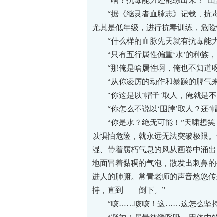
“啥？抗毒能力还能练出来？”山
“据《继灵者血脉志》记载，抗毒能
尤其是低年级，进行抗毒训练，危险
“什么样的血脉先天就有抗毒能力
“只有五行属性偏重‘水’的种族，
“那俺是啥属性啊，俺也不知道呀
“从你凌厉的动作和暴躁的脾气来看
“你这是以‘帽子’取人，俺就是不能
“你怎么不说以‘围脖’取人？还‘帽
“你是水？绝无可能！”天啸想笑，
以惧怕危险，就永远无法突破极限。
湿、带着腐朽气息的风从画卷中涌出
地面冒着黏稠的气泡，散发出刺鼻的
进人的肺腑。常青老师的声音悠悠传
持，直到——倒下。”
“咳……咳咳！这……这怎么坚持