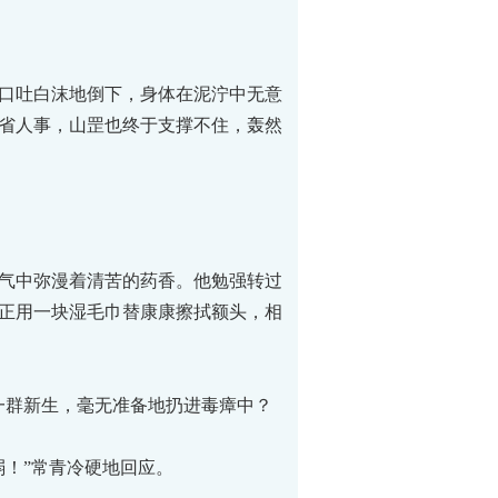
口吐白沫地倒下，身体在泥泞中无意
省人事，山罡也终于支撑不住，轰然
气中弥漫着清苦的药香。他勉强转过
正用一块湿毛巾替康康擦拭额头，相
群新生，毫无准备地扔进毒瘴中？
！”常青冷硬地回应。