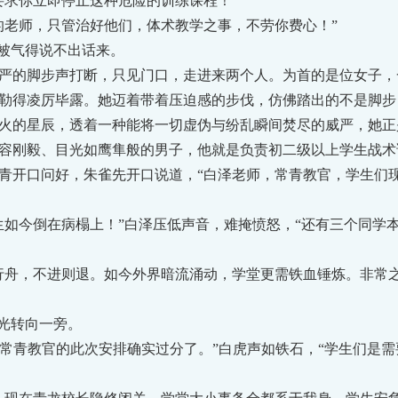
求你立即停止这种危险的训练课程！”
老师，只管治好他们，体术教学之事，不劳你费心！”
被气得说不出话来。
的脚步声打断，只见门口，走进来两个人。为首的是位女子，
勒得凌厉毕露。她迈着带着压迫感的步伐，仿佛踏出的不是脚步
火的星辰，透着一种能将一切虚伪与纷乱瞬间焚尽的威严，她正
容刚毅、目光如鹰隼般的男子，他就是负责初二级以上学生战术
青开口问好，朱雀先开口说道，“白泽老师，常青教官，学生们
今倒在病榻上！”白泽压低声音，难掩愤怒，“还有三个同学
舟，不进则退。如今外界暗流涌动，学堂更需铁血锤炼。非常之
光转向一旁。
常青教官的此次安排确实过分了。”白虎声如铁石，“学生们是