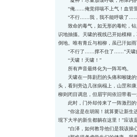
“凝神！尽量放缓呼吸，用体内的
“俺……俺觉得喘不上气！血管里
“不行……我，我不能呼吸了……
致命的毒气，如无形的毒蛇，钻入
识地抽搐。天啸的视线已开始模糊，
倒地。唯有青丘与相柳，虽已汗如雨
“不行了……撑不住了……”天啸
“天啸！天啸！”
所有声音最终化为一阵耳鸣。
天啸在一阵剧烈的头痛和喉咙的烧
头，看到旁边几张病榻上，山罡和康
柳则闭目调息，但眉宇间依旧带着一
此时，门外却传来了一阵激烈的
“你这是在胡闹！就算要让新生进
现下大半的新生都躺在这里！”应该
“白泽，如何教导他们是我该操心