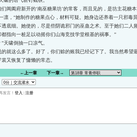
天啸的语气斩钉截铁。
阊阖府新开的‘南巫糖果坊’的常客，而且见的，是坊主花糖本
凛，“她制作的糖果点心，材料可疑。她身边还养着一只邪毒异
透底细。她使的，尽是些阴诡邪门的巫蛊之术。至于她们二人频
却都指向一桩足以动摇你们山海竞技学堂根基的祸事。”
”天啸倒抽一口凉气。
就这么多了。好了，你们赊的账我已经记下了。我当然希望最后
罗裳又恢复了慵懒的常态。
←上一章
下一章→
：
再发言！
登入
|
注册