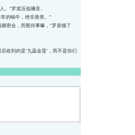
人。”罗裳压低嗓音。
常的蜗牛，绝非善类。”
频密会，所图何事嘛，”罗裳顿了
收到的是‘九蕊金莲’，而不是你们