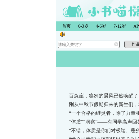
首页
0-3岁
4-6岁
7-12岁
A
百炼崖，凛冽的晨风已然唤醒了
刚从中秋节假期归来的新生们，稀
“一个合格的继灵者，除了力量和
“体质”“洞察”——有同学高声回
“不错，体质是你们对极端、恶劣