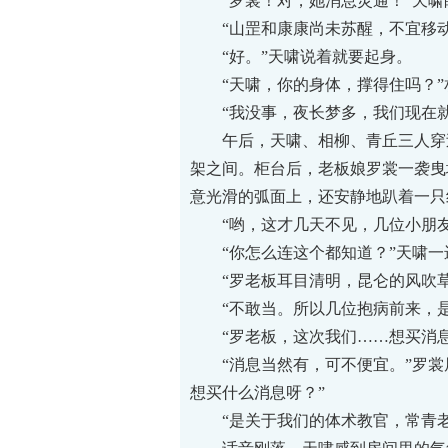
“罗裳！对，她消息灵通！”天啸眼
“山罡和康康尚未苏醒，不宜移动
“好。”天啸说着就要起身。
“天啸，你的身体，撑得住吗？”
“我没事，夜长梦多，我们现在就
午后，天啸、相柳、青丘三人穿过熙
架之间。柜台后，老板娘罗裳一袭曳
意光滑的弧面上，还安静地趴着一只
“哟，这才几天不见，几位小朋友的
“你怎么连这个都知道？”天啸一
“罗老板耳目清明，昆仑的风吹草动
“不敢当。所以几位抱病前来，是
“罗老板，这次我们……想买消息
“消息当然有，可不便宜。”罗裳眉
想买什么消息呀？”
“是关于我们的体术教官，常青老