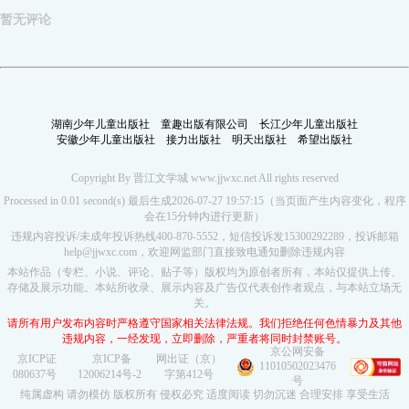
暂无评论
湖南少年儿童出版社
童趣出版有限公司
长江少年儿童出版社
安徽少年儿童出版社
接力出版社
明天出版社
希望出版社
Copyright By 晋江文学城 www.jjwxc.net All rights reserved
Processed in 0.01 second(s) 最后生成2026-07-27 19:57:15（当页面产生内容变化，程序
会在15分钟内进行更新）
违规内容投诉/未成年投诉热线400-870-5552，短信投诉发15300292289，投诉邮箱
help@jjwxc.com，欢迎网监部门直接致电通知删除违规内容
本站作品（专栏、小说、评论、贴子等）版权均为原创者所有，本站仅提供上传、
存储及展示功能。本站所收录、展示内容及广告仅代表创作者观点，与本站立场无
关。
请所有用户发布内容时严格遵守国家相关法律法规。我们拒绝任何色情暴力及其他
违规内容，一经发现，立即删除，严重者将同时封禁账号。
京公网安备
京ICP证
京ICP备
网出证（京）
11010502023476
080637号
12006214号-2
字第412号
号
纯属虚构 请勿模仿 版权所有 侵权必究 适度阅读 切勿沉迷 合理安排 享受生活