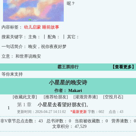
呢？
内容标签：
幼儿启蒙
睡前故事
搜索关键字：
主角： ┃ 配角： ┃ 其它：
一句话简介：
晚安，祝你夜夜好梦
立意：
和世界说晚安
霸王票排行
【查看更多】
等你来支持
小星星的晚安诗
作者：
Makari
[
收藏此文章
]
[
推荐给朋友
]
[
灌溉营养液
]
[
空投月石
]
第 1 章
小星星去看望好朋友们。
1
更新时间：2026-04-27 14:11:02
*最新更新
字数：602
点击：
43
非V章节总点击数：
43
总书评数：
0
当前被收藏数：
0
营养液数：
0
文章积分：
47,529