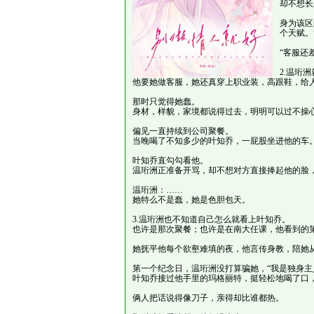
却不想长
身为该区
个天赋。
“客服还
2.温珩
他要她做客服，她还真穿上职业装，高跟鞋，给
那时只觉得她蠢。
身材，样貌，家境都说得过去，明明可以过不操
偏见一直持续到公司聚餐。
当晚喝了不知多少的叶知乔，一屁股坐进他的车
叶知乔直勾勾看他。
温珩洲正准备开骂，却不想对方直接捧起他的脸
温珩洲：……
她特么不是蠢，她是色胆包天。
3.温珩洲也不知道自己怎么就看上叶知乔。
也许是那次聚餐；也许是在南大任课，他看到的
她抚平他每个欲壑难填的夜，他言传身教，陪她
第一个纪念日，温珩洲没打算骗她，“我是独身主
叶知乔接过他手里的玛格丽特，挺轻松地喝了口，
俩人把话说得像刀子，亲得却比谁都热。