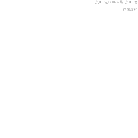
京ICP证080637号
京ICP备
纯属虚构