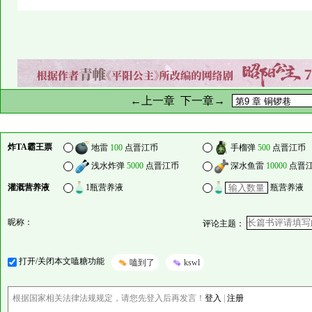
←上一章
下一章→
炸TA霸王票
地雷
100
点晋江币
手榴弹
500
点晋江币
浅水炸弹
5000
点晋江币
深水鱼雷
10000
点晋
灌溉营养液
1瓶营养液
瓶营养液
昵称：
评论主题：
打开/关闭本文嗑糖功能
嗑到了
kswl
根据国家相关法律法规规定，请您先登入后再发言！
登入
|
注册