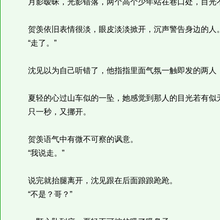
月影暧昧，光影错落，两个高个少年站在巷口处，目光不
贺羡依旧表情很淡，眼皮淡淡掀开，沉声警告身边的人
“走了。”
沈见以为自己听错了，他指指里面气氛一触即发的两人，
夏轻的心过山车似的一坠，她感觉到那人的目光若有似
只一秒，又挪开。
贺羡语气中有微不可察的讽意。
“我说走。”
说完就抬腿离开，沈见跟在后面踉踉跄跄。
“不是？哥？”