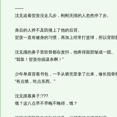
——
沈见追着贺羡没走几步，刚刚无情的人忽然停了步。
身后的人猝不及防撞上了他的后背。
贺羡一直有健身的习惯，再加上经常打篮球，所以背部
沈见撞的鼻子里软骨都在发抖，他疼得面部皱成一团。
“我靠！贺羡你搞谋杀啊！”
少年单肩背着书包，一手从裤兜里拿了出来，修长指骨朝
“有点饿，吃点东西。”
沈见摸着鼻子:???
饿？这八点早不早晚不晚得，饿？