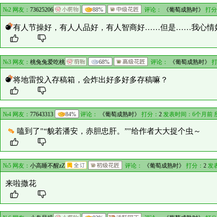
№2 网友：
73625206
88%
评论：
《葡萄成熟时》
打分
有人节操好，有人人品好，有人智商好……但是……我心情好
№3 网友：
桃兔兔爱吃桃
68%
评论：
《葡萄成熟时》
打
将地雷投入存稿箱，会炸出好多好多存稿嘛？
№4 网友：
77643313
84%
评论：
《葡萄成熟时》
打分：
2
发表时间：6个月前 
嗑到了"“貌若潘安，赤胆忠肝。”"给作者大大捉个虫～
№5 网友：
小高睡不醒zZ
评论：
《葡萄成熟时》
打分：
2
发
来啦撒花