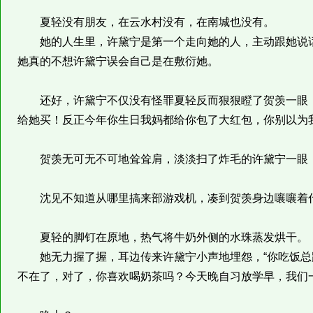
夏轻没有朋友，在云水村没有，在南城也没有。
她的人生里，许黛宁是第一个走向她的人，主动跟她说话
她真的不想许黛宁误会自己是在敷衍她。
还好，许黛宁不仅没有怪罪夏轻反而狠狠瞪了贺羡一眼，
给她买！反正今年你生日我妈都给你包了大红包，你别以为我
贺羡无可无不可地耸耸肩，淡淡扫了炸毛的许黛宁一眼，
沈见不知道从哪里搞来部游戏机，凑到贺羡身边嚷嚷着什么
夏轻的脚钉在原地，热气将牛奶外侧的水珠蒸发烘干。
她无力握了握，耳边传来许黛宁小声地埋怨，“你吃饭总
不在了，对了，你喜欢喝奶茶吗？今天晚自习放学早，我们