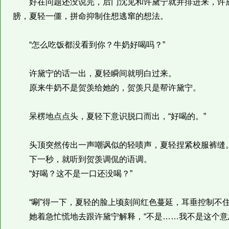
好在问题还没说完，后门沈见和许黛宁就并排进来，许黛
膀，夏轻一僵，拼命抑制住想逃窜的想法。
“怎么吃饭都没看到你？牛奶好喝吗？”
许黛宁的话一出，夏轻瞬间就明白过来。
原来牛奶不是贺羡给她的，贺羡只是帮许黛宁。
呆楞地点点头，夏轻下意识脱口而出，“好喝的。”
头顶突然传出一声嘲讽似的轻啧声，夏轻捏紧校服裤缝
下一秒，就听到贺羡调侃的语调。
“好喝？这不是一口还没喝？”
“唰”得一下，夏轻的脸上顷刻间红色蔓延，耳垂控制不住
她着急忙慌地去跟许黛宁解释，“不是……我不是这个意