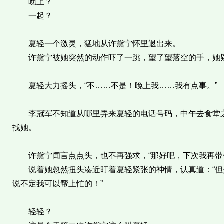
晚上？
一起？
夏轻一个激灵，猛地从许黛宁怀里退出来。
许黛宁被她突然的动作吓了一跳，望了望落空的手，她疑惑
夏轻大力摇头，“不……不是！晚上我……我有点事。”
李冠军不知道从哪里弄来夏轻的电话号码，中午去食堂之
找她。
许黛宁闻言点点头，也不再强求，“那好吧，下次我再带
说着她忽然扭头凑近盯着夏轻紧张的神情，认真道：“但
说不定我可以帮上忙的！”
轻轻？