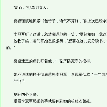
“两百。”他单刀直入。
夏轻谨慎地抓紧书包带子，语气不算好，“你上次已经拿
李冠军听了这话，忽然嘲讽似的一笑，“夏轻姐姐，我该
他收了笑，语气开始恶狠狠得，“想要在这儿安分读书，
的。”
夏轻漆黑的瞳孔盯着他，一副严防死守的模样。
她不说话的样子彻底惹怒李冠军，李冠军低骂了一句两
“艹！”
夏轻内心咯噔。
眼看李冠军肥硕的手就要伸到她的校服衣领处。