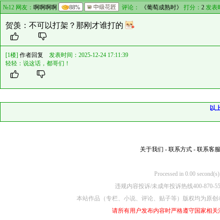
№12 网友：
啊啊啊啊
88%
评论：
《葡萄成熟时》
打分：
2
发表
贺羡：不可以打架？那刚才谁打的
[1楼]
作者回复
发表时间：2025-12-24 17:11:39
轻轻：说这话，都哥们！
以
关于我们
-
联系方式
-
联系客
Processed in 0.00
违规内容投诉/未成年投诉热线400-870-5
本站作品（专栏、小说、评论、贴子等）版权均为原创
请所有用户发布内容时严格遵守国家相关