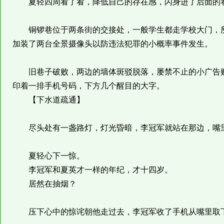
夏轻四周看了看，降低自己的存在感，闪身进了后面的
铜锣巷位于两条街的交接处，一般学生都走学校大门，所
加装了两台全景摄像头以防违法犯罪的小概率事件发生。
旧巷子破败，两边的墙体斑驳脱落，屡禁不止的小广告贴
印着一排手机号码，下方几个醒目的大字。
【下水道疏通】
尽头处有一盏路灯，灯光昏暗，李冠军就站在那边，嘴里
夏轻心下一惊。
李冠军和夏英才一样的年纪，才十四岁。
居然在抽烟？
压下心中的惊诧朝他走过去，李冠军收了手机从嘴里取