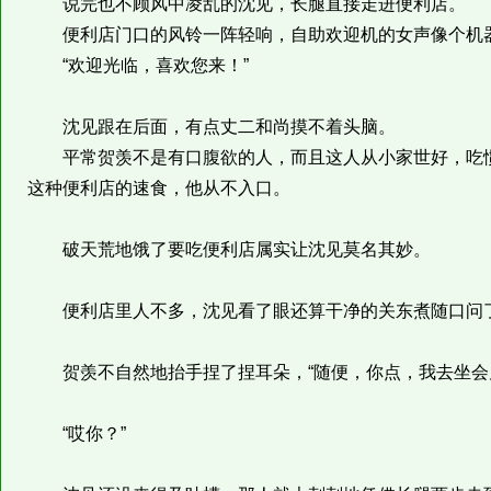
说完也不顾风中凌乱的沈见，长腿直接走进便利店。
便利店门口的风铃一阵轻响，自助欢迎机的女声像个机
“欢迎光临，喜欢您来！”
沈见跟在后面，有点丈二和尚摸不着头脑。
平常贺羡不是有口腹欲的人，而且这人从小家世好，吃惯
这种便利店的速食，他从不入口。
破天荒地饿了要吃便利店属实让沈见莫名其妙。
便利店里人不多，沈见看了眼还算干净的关东煮随口问了一
贺羡不自然地抬手捏了捏耳朵，“随便，你点，我去坐会
“哎你？”