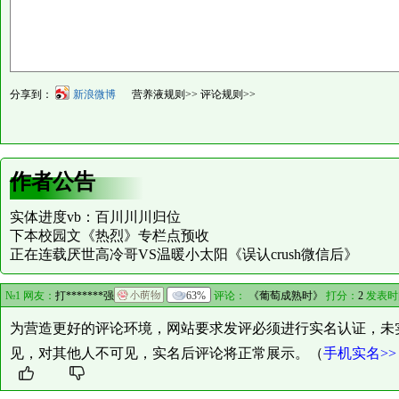
分享到：
新浪微博
营养液规则>>
评论规则>>
作者公告
实体进度vb：百川川川归位
下本校园文《热烈》专栏点预收
正在连载厌世高冷哥VS温暖小太阳《误认crush微信后》
№1 网友：
打*******强
63%
评论：
《葡萄成熟时》
打分：
2
发表时
为营造更好的评论环境，网站要求发评必须进行实名认证，未
见，对其他人不可见，实名后评论将正常展示。（
手机实名>>