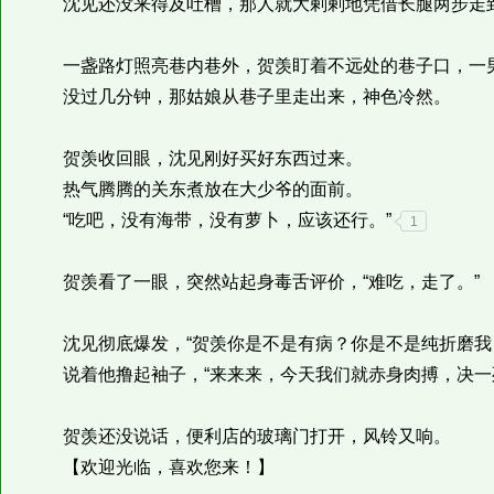
沈见还没来得及吐槽，那人就大剌剌地凭借长腿两步走
一盏路灯照亮巷内巷外，贺羡盯着不远处的巷子口，一男
没过几分钟，那姑娘从巷子里走出来，神色冷然。
贺羡收回眼，沈见刚好买好东西过来。
热气腾腾的关东煮放在大少爷的面前。
“吃吧，没有海带，没有萝卜，应该还行。”
1
贺羡看了一眼，突然站起身毒舌评价，“难吃，走了。”
沈见彻底爆发，“贺羡你是不是有病？你是不是纯折磨我
说着他撸起袖子，“来来来，今天我们就赤身肉搏，决一死
贺羡还没说话，便利店的玻璃门打开，风铃又响。
【欢迎光临，喜欢您来！】