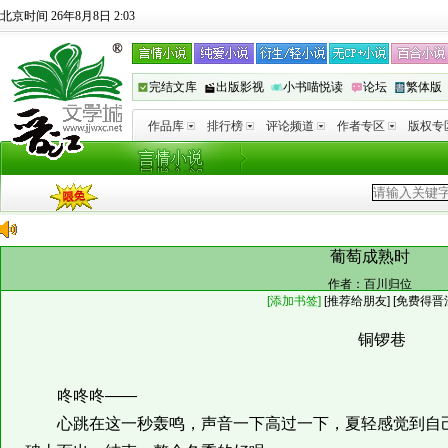
北京时间 26年8月8日 2:03
完结文库
出版影视
小书喵悦读
论坛
繁体版
作品库
排行榜
评论频道
作者专区
版权专
葡萄成熟时
作者：
百川归位
[添加书签]
[
推荐给朋友
]
[免费得晋
铜锣巷
咚咚咚——
心跳在这一秒轰鸣，声音一下高过一下，夏轻感觉到自己