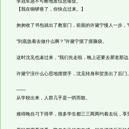
李冠军急不可耐地发信息催促。
【我在铜锣巷了，你快点过来。】
匆匆收了书包就出了教室门，前面的许黛宁慢人一步，“哎
“到底急着去做什么啊？”许黛宁摸了摸脑袋。
这时沈见也凑过来，“我们先走啦，晚上还要去瞿老那边
许黛宁没什么心思地摆摆手，沈见转身和贺羡出了后门
——
从学校出来，人群几乎是一哄而散。
难得晚自习下得早，很多学生都三三两两约着去玩，享