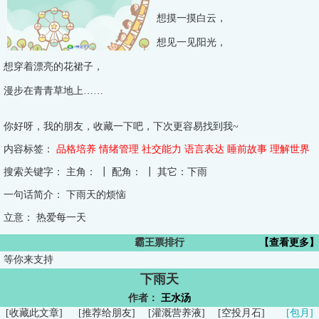
想摸一摸白云，
想见一见阳光，
想穿着漂亮的花裙子，
漫步在青青草地上……
你好呀，我的朋友，收藏一下吧，下次更容易找到我~
内容标签：
品格培养
情绪管理
社交能力
语言表达
睡前故事
理解世界
搜索关键字：
主角： ┃ 配角： ┃ 其它：下雨
一句话简介：
下雨天的烦恼
立意：
热爱每一天
霸王票排行
【查看更多】
等你来支持
下雨天
作者：
王水汤
[
收藏此文章
]
[
推荐给朋友
]
[
灌溉营养液
]
[
空投月石
]
[包月]