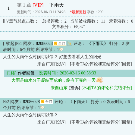
第 1 章
[VIP]
下雨天
1
更新时间：2025-10-13 11:24:28
*最新更新
字数：209
非V章节总点击数：
总书评数：
2
当前被收藏数：
11
营养液数：
0
文章积分：
68,371
[-收起]
№1 网友：
82086028
评论：
《下雨天》
打分：
2
发
表时间：6个月前 所评章节：
1
人生的大雨什么时候可以停？ 好想去看看人生的阳光
来自广东
[投诉]
[不看TA的评论和完结评分]
[回复]
[1楼]
作者回复
发表时间：2026-02-16 06:58:33
大雨是由水分子凝结而成的，终有下完的一天
来自山东
[投诉]
[不看TA的评论和完结评分]
№2 网友：
82086028
评论：
《下雨天》
打分：
0
发表时间：6
个月前 所评章节：
1
人生的大雨什么时候可以停？
来自广东
[投诉]
[不看TA的评论和完结评分]
[回复]