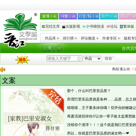
完结文库
出版影视
小书喵悦读
论坛
繁体版
作品库
排行榜
评论频道
作者专区
版权专
古代言
风知道山
向
《古板老
文案
那个，什么叫巴里安品质？
所谓巴里安品质就是各种……品质，总之
嘻嘻嘻，王子要杀掉你哦！切开你的喉咙
再废话就切掉你JJ让你一辈子做太监甭想
没错你个渣滓！！！这个就是我们巴里安
所以，你就是巴里安品质的淑女哟~~❤