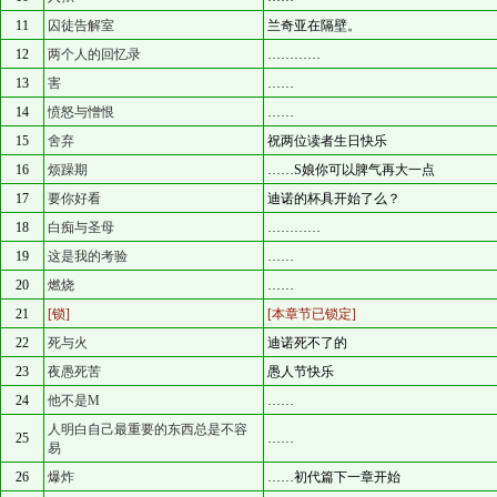
11
囚徒告解室
兰奇亚在隔壁。
12
两个人的回忆录
…………
13
害
……
14
愤怒与憎恨
……
15
舍弃
祝两位读者生日快乐
16
烦躁期
……S娘你可以脾气再大一点
17
要你好看
迪诺的杯具开始了么？
18
白痴与圣母
…………
19
这是我的考验
……
20
燃烧
……
21
[锁]
[本章节已锁定]
22
死与火
迪诺死不了的
23
夜愚死苦
愚人节快乐
24
他不是M
……
人明白自己最重要的东西总是不容
25
……
易
26
爆炸
……初代篇下一章开始