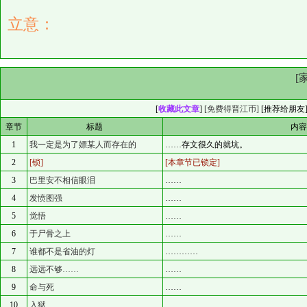
立意：
[
[
收藏此文章
]
[免费得晋江币]
[
推荐给朋友
章节
标题
内
1
我一定是为了嫖某人而存在的
……存文很久的就坑。
2
[锁]
[本章节已锁定]
3
巴里安不相信眼泪
……
4
发愤图强
……
5
觉悟
……
6
于尸骨之上
……
7
谁都不是省油的灯
…………
8
远远不够……
……
9
命与死
……
10
入狱
……