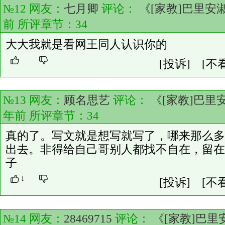
№12 网友：
七月卿
评论：
《[家教]巴里安
前 所评章节：
34
大大我就是看网王同人认识你的
[投诉]
[不
№13 网友：
顾名思艺
评论：
《[家教]巴里
年前 所评章节：
34
真的了。写文就是想写就写了，哪来那么多
出去。非得给自己哥别人都找不自在，留在
子
1
[投诉]
[不
№14 网友：
28469715
评论：
《[家教]巴里