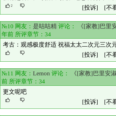
2
[投诉]
[不
№10 网友：
是咕咕精
评论：
《[家教]巴里
年前 所评章节：
34
考古：观感极度舒适 祝福太太二次元三次
[投诉]
[不
№11 网友：
Lemon
评论：
《[家教]巴里安
前 所评章节：
34
更文呢吧
[投诉]
[不