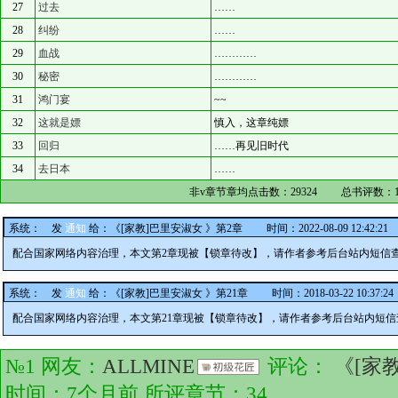
27
过去
……
28
纠纷
……
29
血战
…………
30
秘密
…………
31
鸿门宴
~~
32
这就是嫖
慎入，这章纯嫖
33
回归
……再见旧时代
34
去日本
……
非v章节章均点击数：
29324
总书评数：
系统：
发
通知
给：
《[家教]巴里安淑女 》第2章
时间：2022-08-09 12:42:21
配合国家网络内容治理，本文第2章现被【锁章待改】，请作者参考后台站内短信
系统：
发
通知
给：
《[家教]巴里安淑女 》第21章
时间：2018-03-22 10:37:24
配合国家网络内容治理，本文第21章现被【锁章待改】，请作者参考后台站内短
№1 网友：
ALLMINE
评论：
《[家
时间：7个月前 所评章节：
34