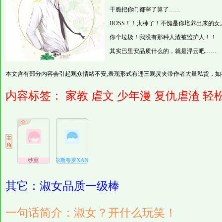
干脆把你们都宰了算了……
BOSS！！太棒了！不愧是你培养出来的女
你个垃圾！我没有那种人渣被监护人！！
其实巴里安品质什么的，就是浮云吧……
本文含有部分内容会引起观众情绪不安,表现形式有违三观灵夹带作者大量私货，如
内容标签：
家教
虐文
少年漫
复仇虐渣
轻
纱重
贝尔斯夸罗XANXUNS云雀等等……
其它：淑女品质一级棒
一句话简介：淑女？开什么玩笑！