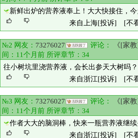
新鲜出炉的营养液奉上！大大快接住，今
来自上海
[投诉]
[不
№2 网友：
73276027
评论：
《[家
间：11个月前 所评章节：
34
往小树坑里浇营养液，会长出参天大树吗？
来自浙江
[投诉]
[不
№3 网友：
73276027
评论：
《[家
间：11个月前 所评章节：
34
作者大大的脑洞棒，快来一瓶营养液继续
来自浙江
[投诉]
[不