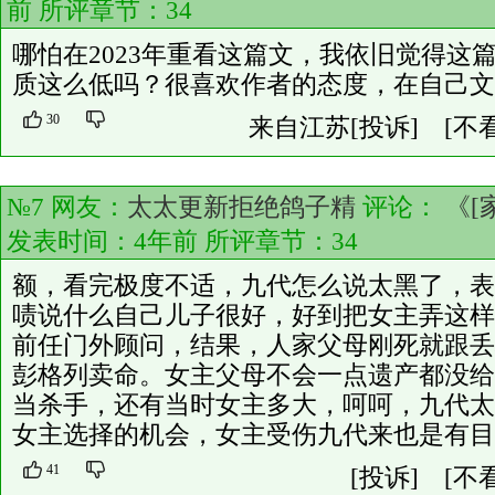
前 所评章节：
34
哪怕在2023年重看这篇文，我依旧觉得这
质这么低吗？很喜欢作者的态度，在自己文
30
来自江苏
[投诉]
[不
№7 网友：
太太更新拒绝鸽子精
评论：
《[
发表时间：4年前 所评章节：
34
额，看完极度不适，九代怎么说太黑了，表
啧说什么自己儿子很好，好到把女主弄这样
前任门外顾问，结果，人家父母刚死就跟丢
彭格列卖命。女主父母不会一点遗产都没给
当杀手，还有当时女主多大，呵呵，九代太
女主选择的机会，女主受伤九代来也是有目
41
[投诉]
[不