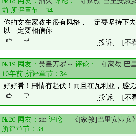
№18 网友：
酒久
评论：
《[家教]巴里安淑
前 所评章节：
34
你的文在家教中很有风格，一定要坚持下去,
以一定要相信你
[投诉]
[不
№19 网友：
吴皇万岁～
评论：
《[家教]巴
10年前 所评章节：
34
好好看！剧情有起伏！而且在瓦利亚，感觉好
[投诉]
[不
№20 网友：
sin
评论：
《[家教]巴里安淑女
所评章节：
34