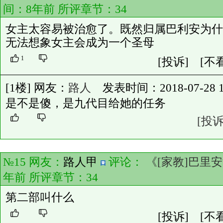
间：8年前 所评章节：
34
女主太容易被治愈了。既然归属巴利安为什
无法想象女主会成为一个圣母
1
[投诉]
[不
[1楼] 网友：
路人
发表时间：2018-07-28 15
是不是傻，是九代目给她的任务
[投诉
№15 网友：
路人甲
评论：
《[家教]巴里
年前 所评章节：
34
第二部叫什么
[投诉]
[不