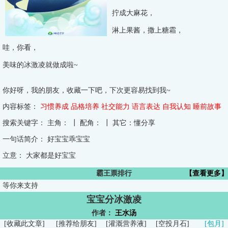
拧成大麻花，
淋上果酱，撒上糖霜，
哇，你看，
美味的冰激凌就做成啦~
你好呀，我的朋友，收藏一下吧，下次更容易找到我~
内容标签：
习惯养成
品格培养
社交能力
语言表达
自我认知
睡前故事
搜索关键字：
主角： ┃ 配角： ┃ 其它：懂分享
一句话简介：
好宝宝乖宝宝
立意：
大家都是好宝宝
霸王票排行
【查看更多】
等你来支持
宝宝分冰激凌
作者：
王水汤
[
收藏此文章
]
[
推荐给朋友
]
[
灌溉营养液
]
[
空投月石
]
[包月]