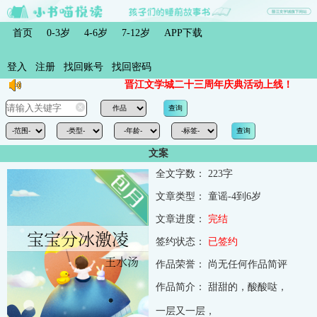
首页
0-3岁
4-6岁
7-12岁
APP下载
登入
注册
找回账号
找回密码
晋江文学城二十三周年庆典活动上线！
文案
全文字数：
223字
文章类型：
童谣-4到6岁
文章进度：
完结
签约状态：
已签约
作品荣誉：
尚无任何作品简评
作品简介：
甜甜的，酸酸哒，
一层又一层，