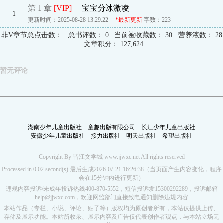
第 1 章
[VIP]
宝宝分冰激凌
1
更新时间：2025-08-28 13:29:22
*最新更新
字数：223
非V章节总点击数：
总书评数：
0
当前被收藏数：
30
营养液数：
28
文章积分：
127,624
暂无评论
湖南少年儿童出版社
童趣出版有限公司
长江少年儿童出版社
安徽少年儿童出版社
接力出版社
明天出版社
希望出版社
Copyright By 晋江文学城 www.jjwxc.net All rights reserved
Processed in 0.02 second(s) 最后生成2026-07-21 16:26:38（当页面产生内容变化，程序
会在15分钟内进行更新）
违规内容投诉/未成年投诉热线400-870-5552，短信投诉发15300292289，投诉邮箱
help@jjwxc.com，欢迎网监部门直接致电通知删除违规内容
本站作品（专栏、小说、评论、贴子等）版权均为原创者所有，本站仅提供上传、
存储及展示功能。本站所收录、展示内容及广告仅代表创作者观点，与本站立场无