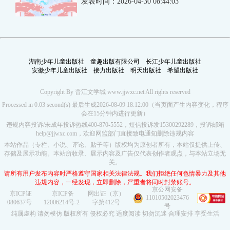
发表时间：2026-04-30 08:44:03
湖南少年儿童出版社
童趣出版有限公司
长江少年儿童出版社
安徽少年儿童出版社
接力出版社
明天出版社
希望出版社
Copyright By 晋江文学城 www.jjwxc.net All rights reserved
Processed in 0.03 second(s) 最后生成2026-08-09 18:12:00（当页面产生内容变化，程序
会在15分钟内进行更新）
违规内容投诉/未成年投诉热线400-870-5552，短信投诉发15300292289，投诉邮箱
help@jjwxc.com，欢迎网监部门直接致电通知删除违规内容
本站作品（专栏、小说、评论、贴子等）版权均为原创者所有，本站仅提供上传、
存储及展示功能。本站所收录、展示内容及广告仅代表创作者观点，与本站立场无
关。
请所有用户发布内容时严格遵守国家相关法律法规。我们拒绝任何色情暴力及其他
违规内容，一经发现，立即删除，严重者将同时封禁账号。
京公网安备
京ICP证
京ICP备
网出证（京）
11010502023476
080637号
12006214号-2
字第412号
号
纯属虚构 请勿模仿 版权所有 侵权必究 适度阅读 切勿沉迷 合理安排 享受生活