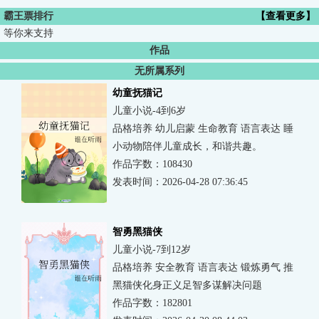
霸王票排行
【查看更多】
等你来支持
作品
无所属系列
幼童抚猫记
儿童小说-4到6岁
品格培养 幼儿启蒙 生命教育 语言表达 睡
前故事 动物小说
小动物陪伴儿童成长，和谐共趣。
作品字数：108430
发表时间：2026-04-28 07:36:45
智勇黑猫侠
儿童小说-7到12岁
品格培养 安全教育 语言表达 锻炼勇气 推
理益智 动物小说
黑猫侠化身正义足智多谋解决问题
作品字数：182801