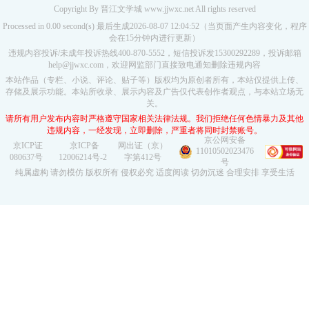
Copyright By 晋江文学城 www.jjwxc.net All rights reserved
Processed in 0.00 second(s) 最后生成2026-08-07 12:04:52（当页面产生内容变化，程序
会在15分钟内进行更新）
违规内容投诉/未成年投诉热线400-870-5552，短信投诉发15300292289，投诉邮箱
help@jjwxc.com，欢迎网监部门直接致电通知删除违规内容
本站作品（专栏、小说、评论、贴子等）版权均为原创者所有，本站仅提供上传、
存储及展示功能。本站所收录、展示内容及广告仅代表创作者观点，与本站立场无
关。
请所有用户发布内容时严格遵守国家相关法律法规。我们拒绝任何色情暴力及其他
违规内容，一经发现，立即删除，严重者将同时封禁账号。
京公网安备
京ICP证
京ICP备
网出证（京）
11010502023476
080637号
12006214号-2
字第412号
号
纯属虚构 请勿模仿 版权所有 侵权必究 适度阅读 切勿沉迷 合理安排 享受生活