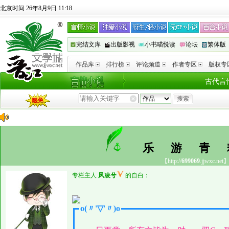
北京时间 26年8月9日 11:18
完结文库
出版影视
小书喵悦读
论坛
繁体版
作品库
排行榜
评论频道
作者专区
版权专
古代言
乐游
【http://
699069
.jjwxc.net
专栏主人
风凌兮
的自白：
o(〃'▽'〃)o