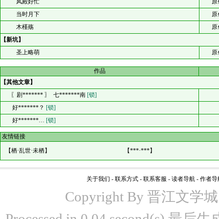
凤殿好忙
原
当时月下
原
木槿殇
原
【新坑】
圣上略萌
原
作品
【其他文章】
〖剧******* 〗 七*******南
[锁]
好*******？
[锁]
好*******…
[锁]
友情链接
【
栖·乱世·未栖
】
【
***·***
】
关于我们
-
联系方式
-
联系客服
-
读者导航
-
作者导
Copyright By 晋江文学城 www
Processed in 0.04 second(s)