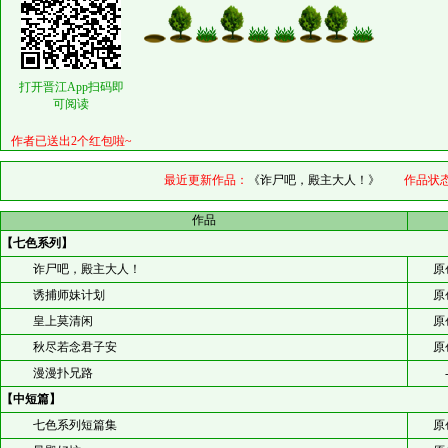
打开晋江App扫码即
可阅读
作者已送出2个红包啦~
最近更新作品：
《诈尸吧，殿主大人！》
作品状态
作品
【七色系列】
诈尸吧，殿主大人！
原
诱捕师妹计划
原
皇上莫清闲
原
秋尽若念君子安
原
漫漫扑兄路
【中短篇】
七色系列短篇集
原