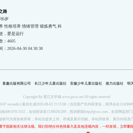
之路
到6岁
养 性格培养 情绪管理 锻炼勇气 科
 理解世界
使，爱是远行
：4605
2026-04-30 04:30:38
童趣出版有限公司
长江少年儿童出版社
安徽少年儿童出版社
接力出版社
明
Copyright By 晋江文学城 www.jjwxc.net All rights reserved
d in 0.07 second(s) 最后生成2026-08-02 21:15:00（当页面产生内容变化，程序会在1
00-870-5552，短信投诉发15300292289，投诉邮箱help@jjwxc.com，欢迎
版权均为原创者所有，本站仅提供上传、存储及展示功能。本站所收录、展示内容及
遵守国家相关法律法规。我们拒绝任何色情暴力及其他违规内容，一经发现，立即删