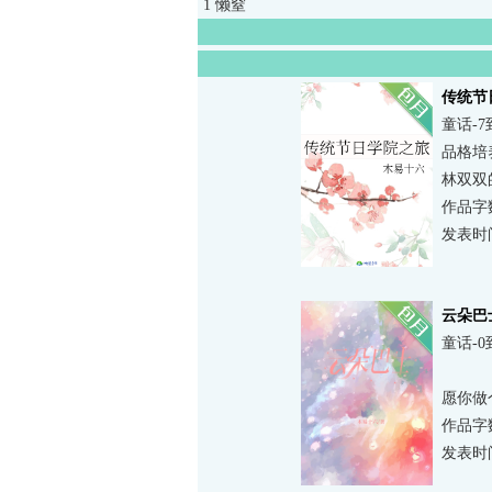
1 懒窒
传统节
童话-7
品格培
普小说
林双双
作品字数
发表时间：
云朵巴
童话-0
愿你做
作品字数
发表时间：