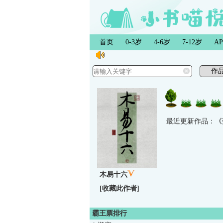
首页
0-3岁
4-6岁
7-12岁
A
最近更新作品：
《
木易十六
[
收藏此作者
]
霸王票排行