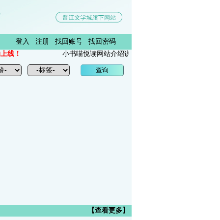
登入
注册
找回账号
找回密码
上线！
小书喵悦读网站介绍说明
【查看更多】