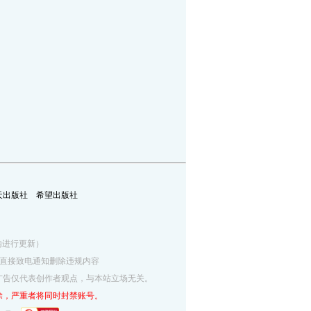
天出版社
希望出版社
5分钟内进行更新）
网监部门直接致电通知删除违规内容
广告仅代表创作者观点，与本站立场无关。
除，严重者将同时封禁账号。