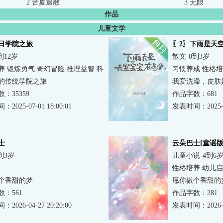
2 苦夏退散
3 无限
作品
儿童文学
日学院之旅
〖2〗下雨是天
到12岁
散文-0到3岁
养 锻炼勇气 奇幻冒险 推理益智 科
习惯养成 性格培
 理解世界
的传统学院之旅
我爱洗澡，皮肤
：35359
作品字数：681
2025-07-01 18:00:01
发表时间：2025-12
士
云朵巴士[童谣版
到3岁
儿童小说-4到6
性格培养 幼儿启
普小说 理解世界
个香甜的梦
愿你做个香甜的
：561
作品字数：281
2026-04-27 20:20:00
发表时间：2026-04