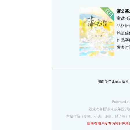
蒲公英
童话-4
品格培
普小说
风是信
作品字数
发表时间：
湖南少年儿童出版社
Processe
违规内容投诉/未成年投诉热线4
本站作品（专栏、小说、评论、贴子等）
请所有用户发布内容时严格