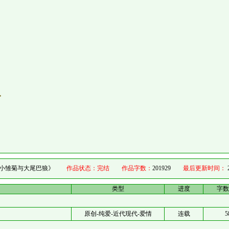
小雏菊与大尾巴狼》
作品状态：
完结
作品字数：
201929
最后更新时间：
类型
进度
字数
原创-纯爱-近代现代-爱情
连载
5