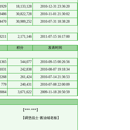
1929
18,133,128
2010-12-31 23:36:20
3486
30,822,728
2010-11-01 21:30:02
4470
30,989,252
2010-07-31 18:38:28
8211
2,171,146
2011-07-15 16:17:00
积分
发表时间
1365
544,077
2010-09-15 00:26:56
1031
242,838
2010-08-07 19:18:34
2268
261,424
2010-07-14 21:36:53
779
240,431
2010-07-08 22:00:09
3064
3,671,622
2009-11-18 20:50:59
【
***·***
】
】
【
碉堡战士·酱油铺老板
】