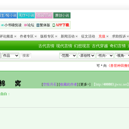
小书喵悦读
论坛
繁体版
APP下载
评论频道
作者专区
版权专区
新闻活动
征文活动
充值
求助投诉
古代言情
现代言情
幻想现言
古代穿越
奇幻言情
可＊
向
《兽世种田撸狼
棉窝
[
空投月石
] [
收藏此作者
]
[更多>]
【http://
400803
.jjwxc.net
的自白：