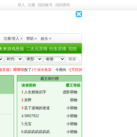
登入
注册
找回账号
找回密码
注册/登入
帮助
娱乐
未来游戏悬疑
二次元言情
衍生言情
完结
首领》唧唧喵
投了
2个深水鱼雷
今雨
向
《[咒回]绝不会喜欢五条君的！》木允曦
投了
霸王排行榜
读者昵称
霸王等级
】
1
.
人生烦恼识字
进阶萌物
2
.
东野
萌物
3
.
丢了道袍的老道
小萌物
4
.
50927922
小萌物
5
.
元宝
小萌物
6
.
叽叽叽叽叽叽叽
小萌物