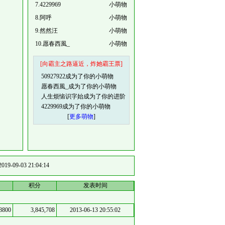
7
.
4229969
小萌物
8
.
阿呼
小萌物
9
.
然然汪
小萌物
10
.
愿春西風_
小萌物
[向霸主之路逼近，炸她霸王票]
50927922
成为了你的小萌物
愿春西風_
成为了你的小萌物
人生烦恼识字始
成为了你的进阶
萌物
4229969
成为了你的小萌物
[
更多萌物
]
2019-09-03 21:04:14
积分
发表时间
8800
3,845,708
2013-06-13 20:55:02