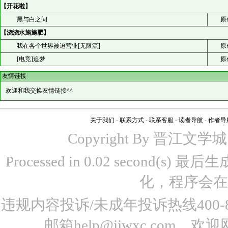
【开花啦】
黑与白之间
原
【浇浇水施施肥】
我在各个世界被迫营业[无限流]
原
[电竞]追梦
原
友情链接
欢迎和我交换友情链接^^
关于我们
-
联系方式
-
联系客服
-
读者导航
-
作者导
Copyright By 晋江文学城 www
Processed in 0.02 second(s)
化，程序会在
违规内容投诉/未成年投诉热线400-87
邮箱help@jjwxc.co