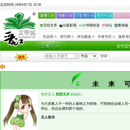
北京时间 26年8月7日 20:38
完结文库
出版影视
小书喵悦读
论坛
繁体版
作品库
排行榜
评论频道
作者专区
版权专
古代言
未来
专栏主人
西西无岑
的自白：
与大多数人不一样的人被称之为怪物，可怪物也会碰上另
所以，你总会遇到那个他的。
主人告示