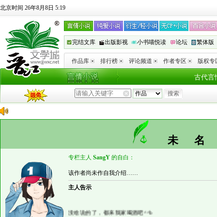
北京时间 26年8月8日 5:19
完结文库
出版影视
小书喵悦读
论坛
繁体版
作品库
排行榜
评论频道
作者专区
版权专
古代言
未
专栏主人
SangY
的自白：
该作者尚未作自我介绍……
主人告示
没啥说的了，都来我家喝酒吧^^b