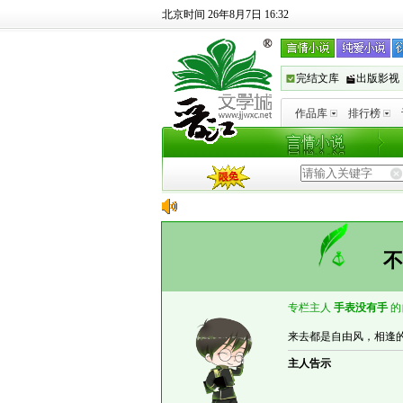
北京时间 26年8月7日 16:32
完结文库
出版影视
作品库
排行榜
不
专栏主人
手表没有手
的
来去都是自由风，相逢
主人告示