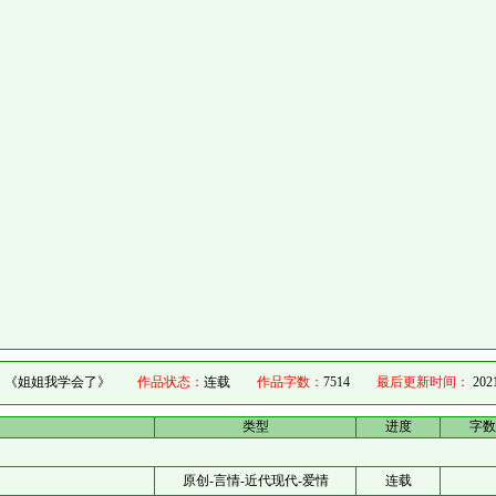
：
《姐姐我学会了》
作品状态：
连载
作品字数：
7514
最后更新时间：
202
类型
进度
字数
原创-言情-近代现代-爱情
连载