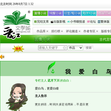
北京时间 26年8月7日 1:32
完结文库
出版影视
小书喵悦读
论坛
繁体版
作品库
排行榜
评论频道
作者专区
版权专
古代言
我爱白
专栏主人
迟月下川
的自白：
爱白鸟，更爱白瞳
主人告示
更文的话，时间大多定在周末，不是日更