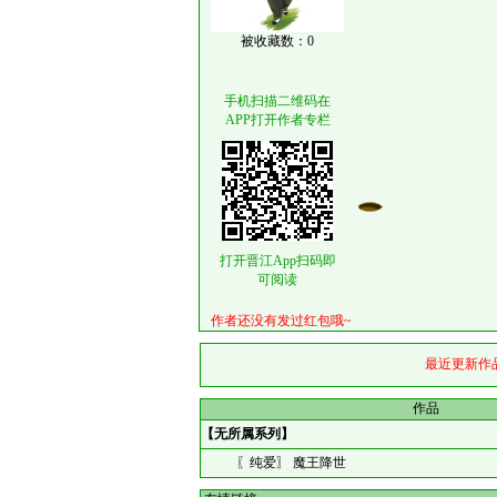
被收藏数：0
手机扫描二维码在
APP打开作者专栏
打开晋江App扫码即
可阅读
作者还没有发过红包哦~
最近更新作
作品
【无所属系列】
〖纯爱〗 魔王降世