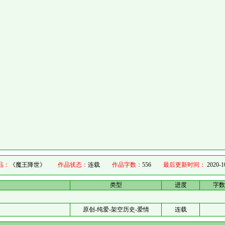
品：
《魔王降世》
作品状态：
连载
作品字数：
556
最后更新时间：
2020-1
类型
进度
字数
原创-纯爱-架空历史-爱情
连载