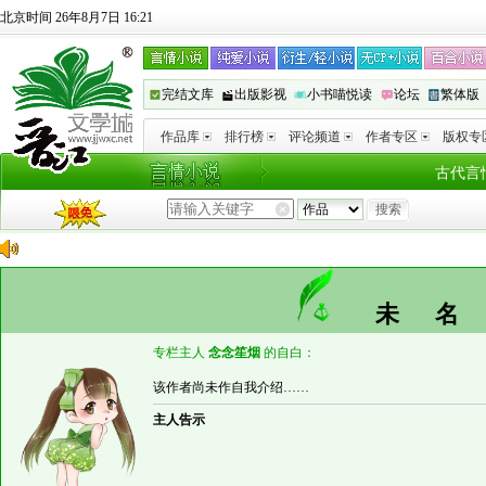
北京时间 26年8月7日 16:21
完结文库
出版影视
小书喵悦读
论坛
繁体版
作品库
排行榜
评论频道
作者专区
版权专
古代言
未
专栏主人
念念笙烟
的自白：
该作者尚未作自我介绍……
主人告示