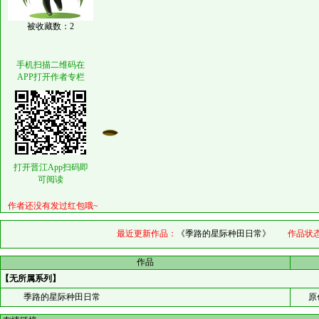
被收藏数：2
手机扫描二维码在
APP打开作者专栏
打开晋江App扫码即
可阅读
作者还没有发过红包哦~
最近更新作品：
《季路的星际种田日常》
作品状态
作品
【无所属系列】
季路的星际种田日常
原