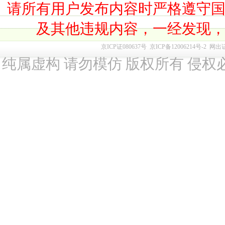
请所有用户发布内容时严格遵守
及其他违规内容，一经发现
京ICP证080637号
京ICP备12006214号-2
网出
纯属虚构 请勿模仿 版权所有 侵权