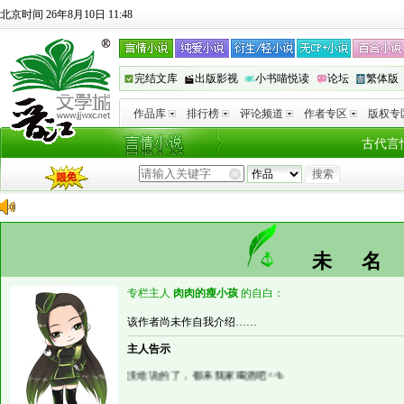
北京时间 26年8月10日 11:48
完结文库
出版影视
小书喵悦读
论坛
繁体版
作品库
排行榜
评论频道
作者专区
版权专
古代言
未
专栏主人
肉肉的瘦小孩
的自白：
该作者尚未作自我介绍……
主人告示
没啥说的了，都来我家喝酒吧^^b