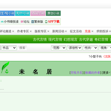
小书喵悦读
论坛
繁体版
APP下载
评论频道
作者专区
版权专区
新闻活动
征文活动
充值
求助投诉
古代言情
现代言情
幻想现言
古代穿越
奇幻言情
?小梨子
向
《沈医
未名居
[
空投月石
] [
收藏此作者
]
[更多>
：
……