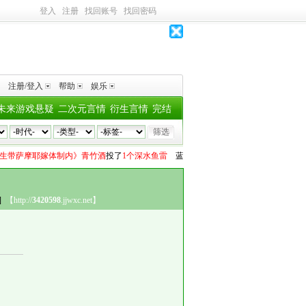
登入
注册
找回账号
找回密码
注册/登入
帮助
娱乐
未来游戏悬疑
二次元言情
衍生言情
完结
生带萨摩耶嫁体制内》青竹酒
投了
1个深水鱼雷
蓝澜
向
《拯救美强惨疯帝》公子开
投
]
【http://
3420598
.jjwxc.net】