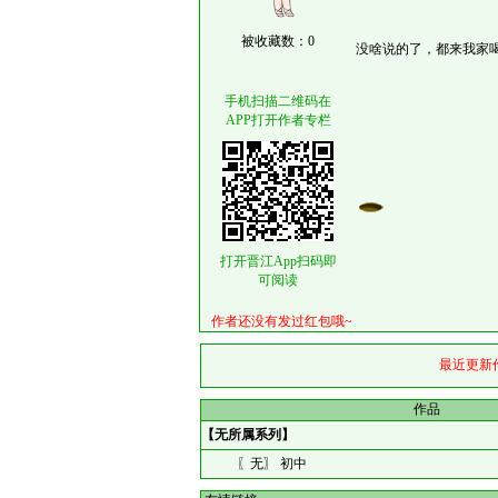
被收藏数：0
没啥说的了，都来我家喝
手机扫描二维码在
APP打开作者专栏
打开晋江App扫码即
可阅读
作者还没有发过红包哦~
最近更新
作品
【无所属系列】
〖无〗 初中