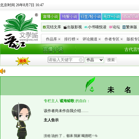
北京时间 26年8月7日 16:47
完结文库
出版影视
小书喵悦读
论坛
繁体版
作品库
排行榜
评论频道
作者专区
版权专
古代言
未
专栏主人
谧海鲸歌
的自白：
该作者尚未作自我介绍……
主人告示
没啥说的了，都来我家喝酒吧^^b