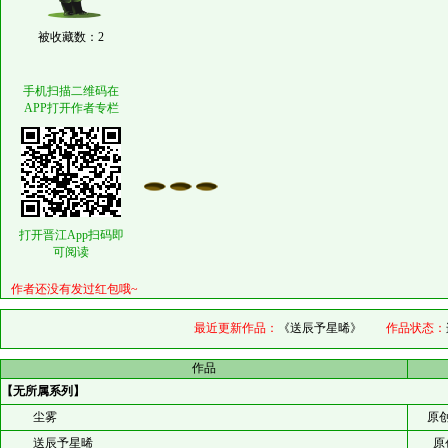
被收藏数：2
手机扫描二维码在
APP打开作者专栏
打开晋江App扫码即
可阅读
作者还没有发过红包哦~
最近更新作品：
《送辰予星晞》
作品状态：
作品
【无所属系列】
尘雾
原创
送辰予星晞
原