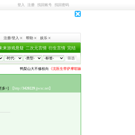
登入
注册
找回账号
找回密码
注册/登入
帮助
娱乐
未来游戏悬疑
二次元言情
衍生言情
完结
鸭梨山大不修枝
向
《沈医生带萨摩耶嫁体制内》青竹酒
投了
1个深水鱼雷
更多>]
【http://
3420229
.jjwxc.net】